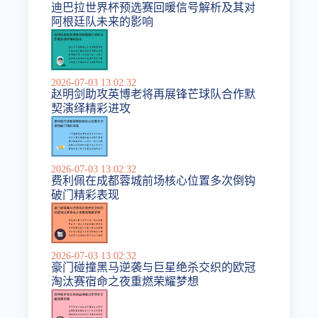
迪巴拉世界杯预选赛回暖信号解析及其对
阿根廷队未来的影响
2026-07-03 13:02:32
赵明剑助攻英博老将再展锋芒球队合作默
契演绎精彩进攻
2026-07-03 13:02:32
费利佩在成都蓉城前场核心位置多次倒钩
破门精彩表现
2026-07-03 13:02:32
豪门碰撞黑马逆袭与巨星绝杀交织的欧冠
淘汰赛宿命之夜重燃荣耀梦想