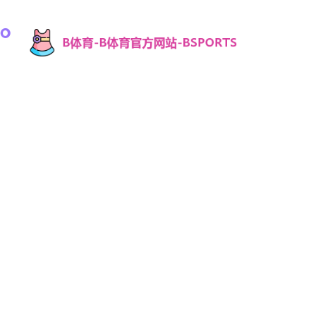
Bsport体育（B体育）是一个领先的体育娱乐平台，
专为用户提供丰富的赛事资讯、实时比分和高清赛
事直播。通过B体育官方平台，用户可以轻松获取各
种热门体育赛事的最新动态和专业分析，满足不同
体育爱好者的需求。B体育官方网站致力于打造一个
安全、稳定的线上体育娱乐环境，确保用户能够随
时随地享受高质量的观赛体验。立即访问B体育官方
网站，了解最新的体育赛事资讯，体验便捷的互动
娱乐服务！