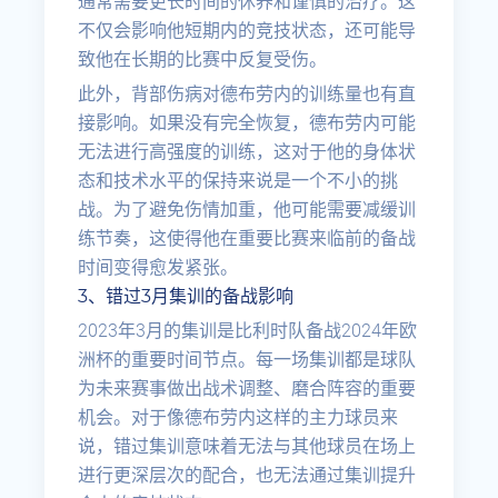
通常需要更长时间的休养和谨慎的治疗。这
不仅会影响他短期内的竞技状态，还可能导
致他在长期的比赛中反复受伤。
此外，背部伤病对德布劳内的训练量也有直
接影响。如果没有完全恢复，德布劳内可能
无法进行高强度的训练，这对于他的身体状
态和技术水平的保持来说是一个不小的挑
战。为了避免伤情加重，他可能需要减缓训
练节奏，这使得他在重要比赛来临前的备战
时间变得愈发紧张。
3、错过3月集训的备战影响
2023年3月的集训是比利时队备战2024年欧
洲杯的重要时间节点。每一场集训都是球队
为未来赛事做出战术调整、磨合阵容的重要
机会。对于像德布劳内这样的主力球员来
说，错过集训意味着无法与其他球员在场上
进行更深层次的配合，也无法通过集训提升