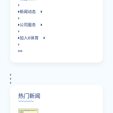
新闻动态
公司服务
加入B体育
热门新闻