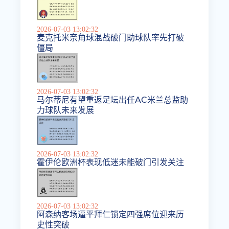
2026-07-03 13:02:32
麦克托米奈角球混战破门助球队率先打破
僵局
2026-07-03 13:02:32
马尔蒂尼有望重返足坛出任AC米兰总监助
力球队未来发展
2026-07-03 13:02:32
霍伊伦欧洲杯表现低迷未能破门引发关注
2026-07-03 13:02:32
阿森纳客场逼平拜仁锁定四强席位迎来历
史性突破