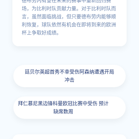
德布劳内有望在未来的赛事中重新回归赛
场，为比利时队贡献力量。对于比利时队而
言，虽然面临挑战，但只要德布劳内能够顺
利恢复，球队依然有机会在即将到来的欧洲
杯上争取好成绩。
廷贝尔英超首秀不幸受伤阿森纳遭遇开局
冲击
拜仁慕尼黑边锋科曼欧冠比赛中受伤 预计
缺席数周