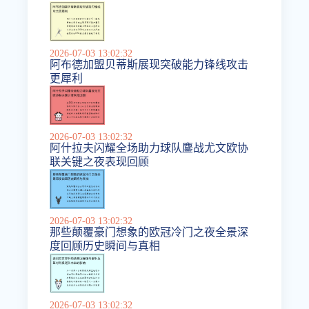
2026-07-03 13:02:32
阿布德加盟贝蒂斯展现突破能力锋线攻击
更犀利
2026-07-03 13:02:32
阿什拉夫闪耀全场助力球队鏖战尤文欧协
联关键之夜表现回顾
2026-07-03 13:02:32
那些颠覆豪门想象的欧冠冷门之夜全景深
度回顾历史瞬间与真相
2026-07-03 13:02:32