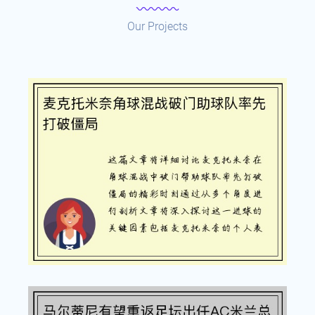
Our Projects