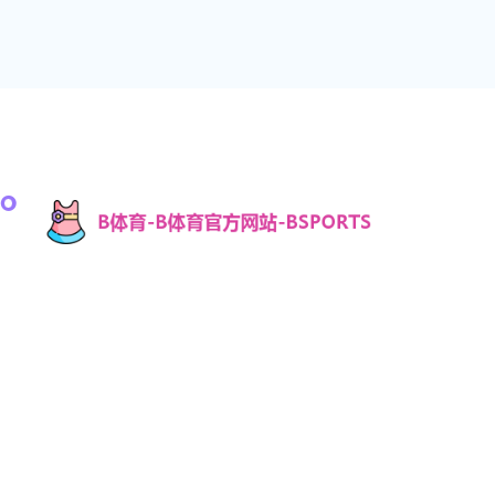
Bsport体育（B体育）是一个领先的体育娱乐平台，
专为用户提供丰富的赛事资讯、实时比分和高清赛
事直播。通过B体育官方平台，用户可以轻松获取各
种热门体育赛事的最新动态和专业分析，满足不同
体育爱好者的需求。B体育官方网站致力于打造一个
安全、稳定的线上体育娱乐环境，确保用户能够随
时随地享受高质量的观赛体验。立即访问B体育官方