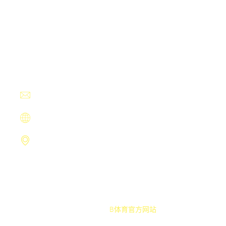
Contact Us
+13659630002
betrayed@qq.com
https://apps--bty.com
合肥市讲践观4号
Copyright ©
B体育官方网站
.