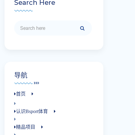
Search Here
导航
首页
认识bsport体育
精品项目