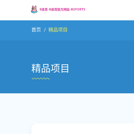
首页
精品项目
精品项目