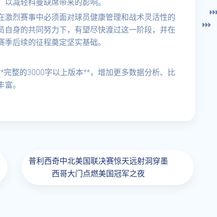
，以减轻科曼缺席带来的影响。
在激烈赛事中必须面对球员健康管理和战术灵活性的
员自身的共同努力下，有望尽快渡过这一阶段，并在
赛季后续的征程奠定坚实基础。
完整的3000字以上版本**，增加更多数据分析、比
丰富。
普利西奇中北美国联决赛惊天远射洞穿墨
西哥大门点燃美国冠军之夜