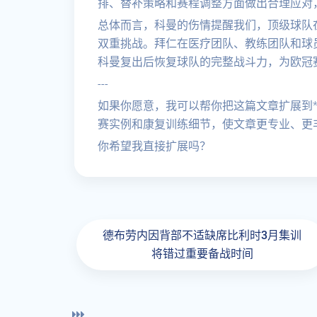
排、替补策略和赛程调整方面做出合理应对
总体而言，科曼的伤情提醒我们，顶级球队
双重挑战。拜仁在医疗团队、教练团队和球
科曼复出后恢复球队的完整战斗力，为欧冠
---
如果你愿意，我可以帮你把这篇文章扩展到**
赛实例和康复训练细节，使文章更专业、更
你希望我直接扩展吗？
德布劳内因背部不适缺席比利时3月集训
将错过重要备战时间