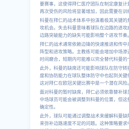
要赛事，这使得拜仁医疗团队在制定康复计
再次受伤的风险将显著增加，因此需要在训
科曼在拜仁的战术体系中扮演着极其关键的
攻机会。失去科曼意味着球队在边路的进攻
边路突破能力的缺失可能影响整个进攻节奏
拜仁的战术通常依赖边锋的快速推进和传中
阵型和进攻策略。主教练可能会增加中场渗
时间磨合，短期内可能难以完全替代科曼的
此外，科曼的缺席还可能影响球队在防守转
度和协防能力在球队整体防守中也起到关键
这对拜仁在欧冠关键比赛中是一个潜在风险
面对科曼的暂时缺席，拜仁必须依靠替补球
中场球员可能会被调整到科曼的位置，但这
确定性。
此外，球队可能通过调整战术来缓解科曼缺
来弥补边路速度不足的问题。这种策略要求