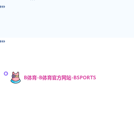
导
Bsport体育（B体育）是一个领先的体育娱乐平台，
专为用户提供丰富的赛事资讯、实时比分和高清赛
事直播。通过B体育官方平台，用户可以轻松获取
各种热门体育赛事的最新动态和专业分析，满足不
同体育爱好者的需求。B体育官方网站致力于打造