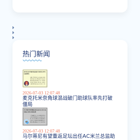
热门新闻
2026-07-03 12:07:48
麦克托米奈角球混战破门助球队率先打破
僵局
2026-07-03 12:07:48
马尔蒂尼有望重返足坛出任AC米兰总监助