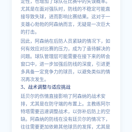
定性，也增加了球队在比赛中的失误概率。
尤其是在面对强队时，防线的不稳定可能直
接导致失球，进而影响比赛结果。这对于一
支雄心勃勃的阿森纳而言，无疑是一次巨大
的打击。
因此，阿森纳在后防人员紧缺的情况下，如
何有效应对比赛的压力，成为了亟待解决的
问题。球队管理层可能需要在接下来的转会
窗口中，进一步加强后防线的深度，引进更
多具备一定竞争力的球员，以避免类似的情
况再次发生。
3、战术调整与适应挑战
廷贝尔的伤情直接影响了阿森纳的战术安
排，尤其是在防守端的布置上。主教练阿尔
特塔需要迅速调整战术，以弥补后防上的空
缺。阿森纳的防线在没有廷贝尔的情况下，
往往需要更加依赖其他球员的发挥，尤其是