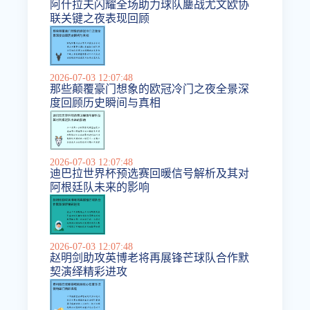
阿什拉夫闪耀全场助力球队鏖战尤文欧协
联关键之夜表现回顾
2026-07-03 12:07:48
那些颠覆豪门想象的欧冠冷门之夜全景深
度回顾历史瞬间与真相
2026-07-03 12:07:48
迪巴拉世界杯预选赛回暖信号解析及其对
阿根廷队未来的影响
2026-07-03 12:07:48
赵明剑助攻英博老将再展锋芒球队合作默
契演绎精彩进攻