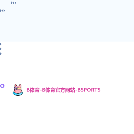
Bsport体育（B体育）是一个领先的体育娱乐平台，
专为用户提供丰富的赛事资讯、实时比分和高清赛
事直播。通过B体育官方平台，用户可以轻松获取各