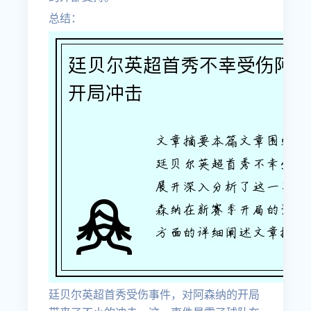
总结：
廷贝尔英超首秀受伤事件，对阿森纳的开局