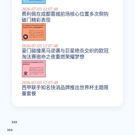
2026-07-03 12:07:48
费利佩在成都蓉城前场核心位置多次倒钩
破门精彩表现
2026-07-03 12:07:48
豪门碰撞黑马逆袭与巨星绝杀交织的欧冠
淘汰赛宿命之夜重燃荣耀梦想
2026-07-03 12:07:48
西甲联手知名快消品牌推出世界杯主题限
量套餐