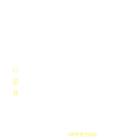
公司服务
加入B体育
Contact Us
+13659630002
betrayed@qq.com
https://apps--bty.com
合肥市讲践观4号
Copyright ©
B体育官方网站
.