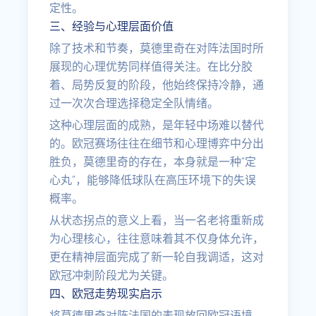
定性。
三、经验与心理层面价值
除了技术和节奏，莫德里奇在对阵法国时所
展现的心理优势同样值得关注。在比分胶
着、局势反复的阶段，他始终保持冷静，通
过一次次合理选择稳定全队情绪。
这种心理层面的成熟，是年轻中场难以替代
的。欧冠赛场往往在细节和心理博弈中分出
胜负，莫德里奇的存在，本身就是一种“定
心丸”，能够降低球队在高压环境下的失误
概率。
从状态拐点的意义上看，当一名老将重新成
为心理核心，往往意味着其不仅身体允许，
更在精神层面完成了新一轮自我调适，这对
欧冠冲刺阶段尤为关键。
四、欧冠走势现实启示
将莫德里奇对阵法国的表现放回欧冠语境，