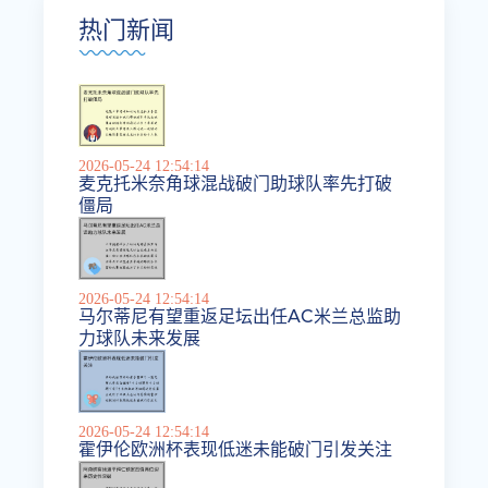
热门新闻
2026-05-24 12:54:14
麦克托米奈角球混战破门助球队率先打破
僵局
2026-05-24 12:54:14
马尔蒂尼有望重返足坛出任AC米兰总监助
力球队未来发展
2026-05-24 12:54:14
霍伊伦欧洲杯表现低迷未能破门引发关注