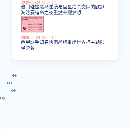
2026-05-24 12:54:14
豪门碰撞黑马逆袭与巨星绝杀交织的欧冠
淘汰赛宿命之夜重燃荣耀梦想
2026-05-24 12:54:14
西甲联手知名快消品牌推出世界杯主题限
量套餐