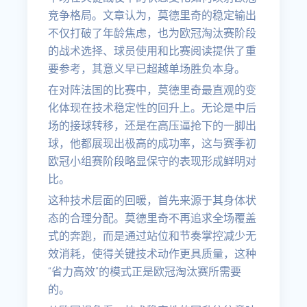
竞争格局。文章认为，莫德里奇的稳定输出
不仅打破了年龄焦虑，也为欧冠淘汰赛阶段
的战术选择、球员使用和比赛阅读提供了重
要参考，其意义早已超越单场胜负本身。
在对阵法国的比赛中，莫德里奇最直观的变
化体现在技术稳定性的回升上。无论是中后
场的接球转移，还是在高压逼抢下的一脚出
球，他都展现出极高的成功率，这与赛季初
欧冠小组赛阶段略显保守的表现形成鲜明对
比。
这种技术层面的回暖，首先来源于其身体状
态的合理分配。莫德里奇不再追求全场覆盖
式的奔跑，而是通过站位和节奏掌控减少无
效消耗，使得关键技术动作更具质量，这种
“省力高效”的模式正是欧冠淘汰赛所需要
的。