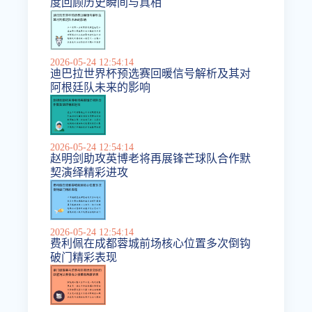
度回顾历史瞬间与真相
2026-05-24 12:54:14
迪巴拉世界杯预选赛回暖信号解析及其对
阿根廷队未来的影响
2026-05-24 12:54:14
赵明剑助攻英博老将再展锋芒球队合作默
契演绎精彩进攻
2026-05-24 12:54:14
费利佩在成都蓉城前场核心位置多次倒钩
破门精彩表现