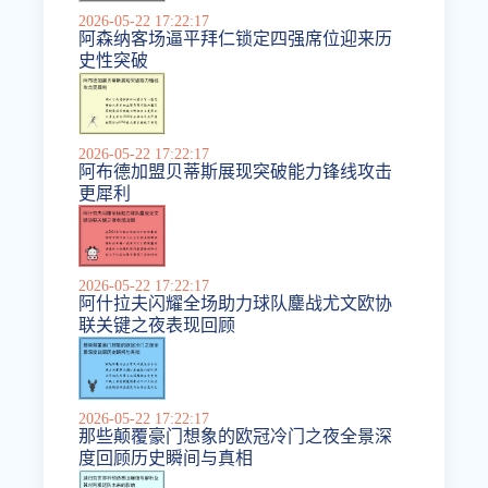
2026-05-22 17:22:17
阿森纳客场逼平拜仁锁定四强席位迎来历
史性突破
2026-05-22 17:22:17
阿布德加盟贝蒂斯展现突破能力锋线攻击
更犀利
2026-05-22 17:22:17
阿什拉夫闪耀全场助力球队鏖战尤文欧协
联关键之夜表现回顾
2026-05-22 17:22:17
那些颠覆豪门想象的欧冠冷门之夜全景深
度回顾历史瞬间与真相