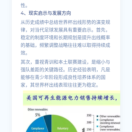
性。
4、现实启示与发展方向
从历史成绩中总结世界杯出线形势的演变规
律，对当代足球发展具有重要启示。首先，
稳定的制度环境和长期规划是提升出线概率
的基础，频繁调整战略往往难以取得持续成
效。
其次，重视青训和本土联赛建设，是缩小与
强队差距的关键路径。历史经验表明，凡是
能够在青少年阶段形成良性培养体系的国
家，其世界杯出线表现往往更为稳定。