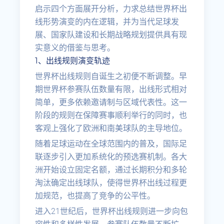
启示四个方面展开分析，力求总结世界杯出
线形势演变的内在逻辑，并为当代足球发
展、国家队建设和长期战略规划提供具有现
实意义的借鉴与思考。
1、出线规则演变轨迹
世界杯出线规则自诞生之初便不断调整。早
期世界杯参赛队伍数量有限，出线形式相对
简单，更多依赖邀请制与区域代表性。这一
阶段的规则在保障赛事顺利举行的同时，也
客观上强化了欧洲和南美球队的主导地位。
随着足球运动在全球范围内的普及，国际足
联逐步引入更加系统化的预选赛机制。各大
洲开始设立固定名额，通过长期积分和多轮
淘汰确定出线球队，使得世界杯出线过程更
加规范，也提高了竞争的公平性。
进入21世纪后，世界杯出线规则进一步向包