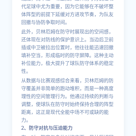
代足球中尤为重要，因为它能够在不破坏整
体阵型的前提下延缓对方进攻节奏，为队友
回撤与协防争取时间。
此外，贝林厄姆在防守时展现出的空间感，
还体现在对防线的保护意识上。当边后卫前
插或中卫被拉出位置时，他往往能迅速回撤
填补空当，形成临时的防守屏障。这种主动
补位能力，极大提升了球队防守体系的稳定
性。
从数据与比赛观感综合来看，贝林厄姆的防
守覆盖并非简单的跑动堆积，而是一种高度
理性的空间管理行为。他通过持续的判断与
调整，使球队在防守时始终保持合理的阵型
距离，这正是现代全能中场不可或缺的能
力。
2、防守对抗与压迫能力