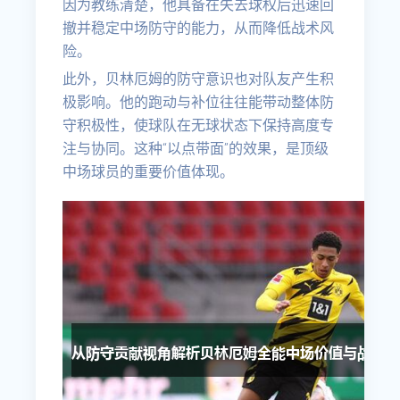
因为教练清楚，他具备在失去球权后迅速回
撤并稳定中场防守的能力，从而降低战术风
险。
此外，贝林厄姆的防守意识也对队友产生积
极影响。他的跑动与补位往往能带动整体防
守积极性，使球队在无球状态下保持高度专
注与协同。这种“以点带面”的效果，是顶级
中场球员的重要价值体现。