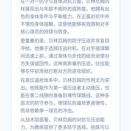
在一对一防守与身体对抗方面，贝林厄姆同
样展现出与年龄不相符的成熟度。他拥有出
色的身体条件与平衡能力，在正面对抗中并
不惧怕身体接触，这使他能够有效限制对手
核心球员的持球与转身。
更重要的是，贝林厄姆的防守压迫并非盲目
冲抢。他善于选择压迫时机，在对手接球瞬
间迅速上前，通过身体与步伐的结合迫使对
方失误或回传。这种高质量的压迫，往往能
够在中前场就打断对方的进攻组织。
在高位逼抢体系中，贝林厄姆的作用尤为突
出。他既能作为第一道压迫者主动施压，也
能在第二线随时准备封堵传球路线。这种多
层次的防守参与，使球队的逼抢更具弹性，
而非依赖单一球员的冲击。
从战术层面看，贝林厄姆的对抗与压迫能
力，为教练提供了更多防守选择。他既可以