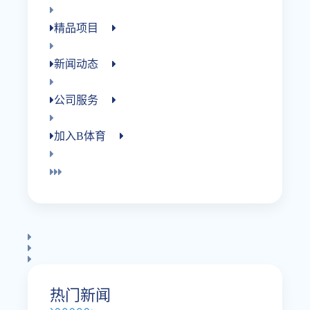
精品项目
新闻动态
公司服务
加入B体育
热门新闻