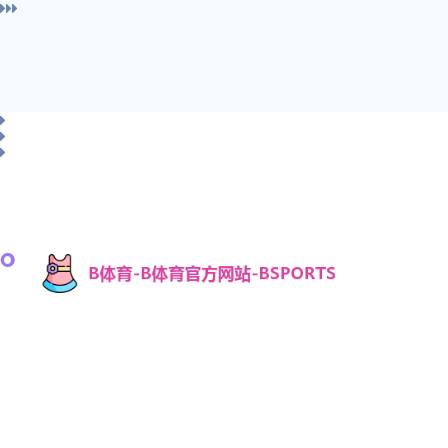
Bsport体育（B体育）是一个领先的体育娱乐平台，
专为用户提供丰富的赛事资讯、实时比分和高清赛
事直播。通过B体育官方平台，用户可以轻松获取各
种热门体育赛事的最新动态和专业分析，满足不同