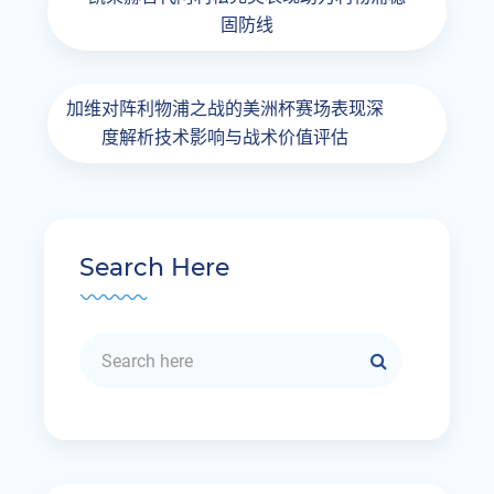
固防线
加维对阵利物浦之战的美洲杯赛场表现深
度解析技术影响与战术价值评估
Search Here