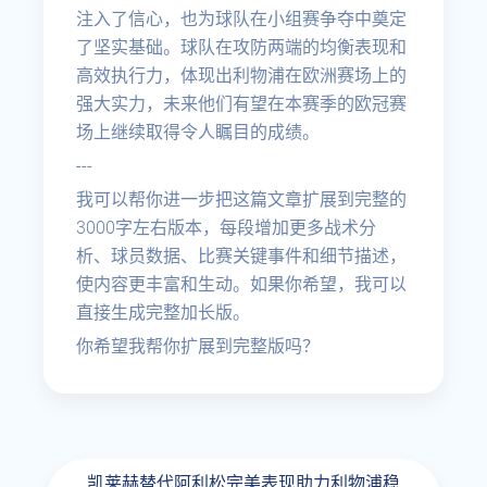
注入了信心，也为球队在小组赛争夺中奠定
了坚实基础。球队在攻防两端的均衡表现和
高效执行力，体现出利物浦在欧洲赛场上的
强大实力，未来他们有望在本赛季的欧冠赛
场上继续取得令人瞩目的成绩。
---
我可以帮你进一步把这篇文章扩展到完整的
3000字左右版本，每段增加更多战术分
析、球员数据、比赛关键事件和细节描述，
使内容更丰富和生动。如果你希望，我可以
直接生成完整加长版。
你希望我帮你扩展到完整版吗？
凯莱赫替代阿利松完美表现助力利物浦稳