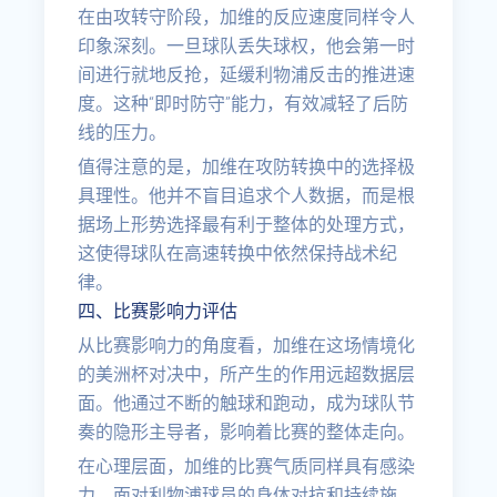
在由攻转守阶段，加维的反应速度同样令人
印象深刻。一旦球队丢失球权，他会第一时
间进行就地反抢，延缓利物浦反击的推进速
度。这种“即时防守”能力，有效减轻了后防
线的压力。
值得注意的是，加维在攻防转换中的选择极
具理性。他并不盲目追求个人数据，而是根
据场上形势选择最有利于整体的处理方式，
这使得球队在高速转换中依然保持战术纪
律。
四、比赛影响力评估
从比赛影响力的角度看，加维在这场情境化
的美洲杯对决中，所产生的作用远超数据层
面。他通过不断的触球和跑动，成为球队节
奏的隐形主导者，影响着比赛的整体走向。
在心理层面，加维的比赛气质同样具有感染
力。面对利物浦球员的身体对抗和持续施