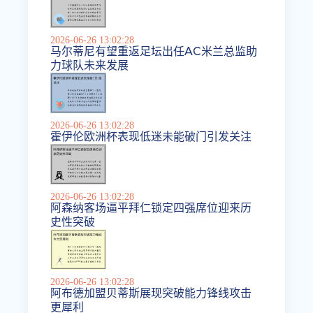
2026-06-26 13:02:28
马尔蒂尼有望重返足坛出任AC米兰总监助
力球队未来发展
2026-06-26 13:02:28
霍伊伦欧洲杯表现低迷未能破门引发关注
2026-06-26 13:02:28
阿森纳客场逼平拜仁锁定四强席位迎来历
史性突破
2026-06-26 13:02:28
阿布德加盟贝蒂斯展现突破能力锋线攻击
更犀利