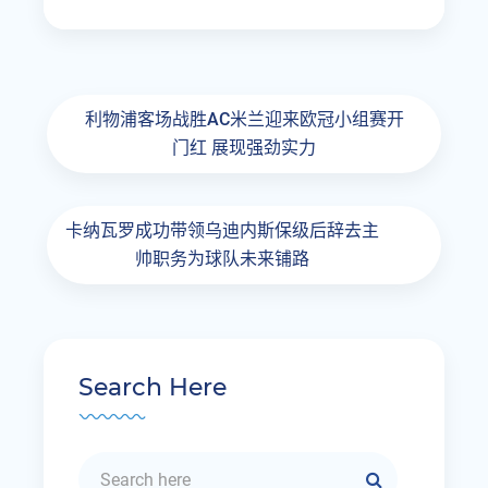
利物浦客场战胜AC米兰迎来欧冠小组赛开
门红 展现强劲实力
卡纳瓦罗成功带领乌迪内斯保级后辞去主
帅职务为球队未来铺路
Search Here