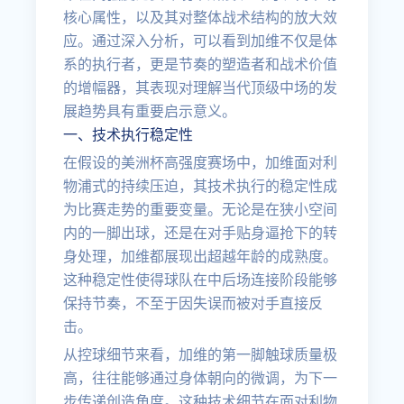
核心属性，以及其对整体战术结构的放大效
应。通过深入分析，可以看到加维不仅是体
系的执行者，更是节奏的塑造者和战术价值
的增幅器，其表现对理解当代顶级中场的发
展趋势具有重要启示意义。
一、技术执行稳定性
在假设的美洲杯高强度赛场中，加维面对利
物浦式的持续压迫，其技术执行的稳定性成
为比赛走势的重要变量。无论是在狭小空间
内的一脚出球，还是在对手贴身逼抢下的转
身处理，加维都展现出超越年龄的成熟度。
这种稳定性使得球队在中后场连接阶段能够
保持节奏，不至于因失误而被对手直接反
击。
从控球细节来看，加维的第一脚触球质量极
高，往往能够通过身体朝向的微调，为下一
步传递创造角度。这种技术细节在面对利物