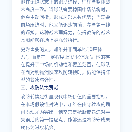
他在无球状态下的跑动选择，往往与整体战
术高度一致。当球队需要稳固中场结构时，
他会主动回撤，形成局部人数优势；当需要
前场压迫时，他又能迅速前插，参与第一线
的逼抢。这种战术理解力，使得教练的战术
意图能够在场上被充分执行。
更为重要的是，加维并非简单地“适应体
系”，而是在一定程度上“优化体系”。他的存
在提升了中场的机动性和覆盖范围，使球队
在面对利物浦快速攻防转换时，仍能保持阵
型的紧凑与弹性。
三、攻防转换贡献
攻防转换是衡量现代中场价值的重要指标。
在本场假设性对决中，加维在由守转攻的瞬
间表现尤为突出。他常常是抢断或逼迫对手
失误后的第一接应点，能够迅速将防守成果
转化为进攻机会。