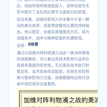
压，他始终保持高强度投入，这种态度在无
形中提升了全队的比赛专注度和对抗欲望。
综合来看，加维的影响力并非集中于某一瞬
间的高光表现，而是贯穿整场比赛的持续输
出。他以稳定、全面且高强度的方式，成为
连接技术、战术与精神层面的关键枢纽。
B体育
总结：
通过对加维对阵利物浦之战这一美洲杯情境
的深度解析，可以看出其技术影响与战术价
值具有高度的综合性。无论是在技术执行的
稳定性、战术体系的适配度，还是在攻防转
换与整体影响力方面，加维都展现出现代顶
级中场应有的全面素质。