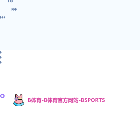
Bsport体育（B体育）是一个领先的体育娱乐平台，
专为用户提供丰富的赛事资讯、实时比分和高清赛