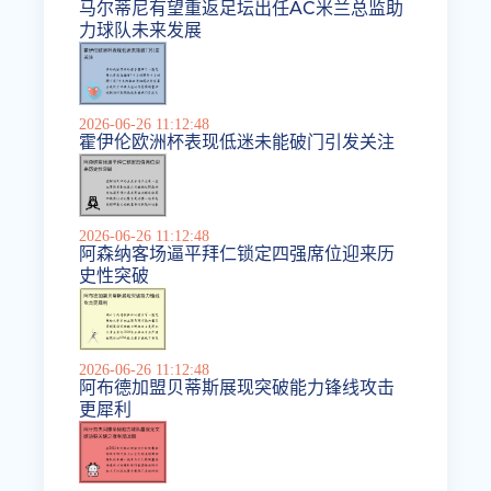
马尔蒂尼有望重返足坛出任AC米兰总监助
力球队未来发展
2026-06-26 11:12:48
霍伊伦欧洲杯表现低迷未能破门引发关注
2026-06-26 11:12:48
阿森纳客场逼平拜仁锁定四强席位迎来历
史性突破
2026-06-26 11:12:48
阿布德加盟贝蒂斯展现突破能力锋线攻击
更犀利