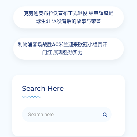
克劳迪奥布拉沃宣布正式退役 结束辉煌足
球生涯 退役背后的故事与荣誉
利物浦客场战胜AC米兰迎来欧冠小组赛开
门红 展现强劲实力
Search Here