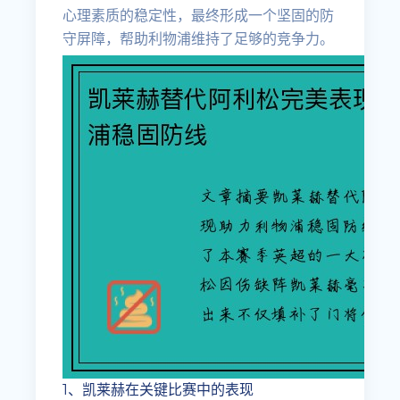
心理素质的稳定性，最终形成一个坚固的防
守屏障，帮助利物浦维持了足够的竞争力。
1、凯莱赫在关键比赛中的表现