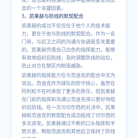
攻，这也是利物浦在比赛中能够频繁发动反
击的一个关键因素。
3、凯莱赫与防线的默契配合
凯莱赫的成功不仅仅在于他个人的技术能
力，更在于他与防线的默契配合。作为一名
门将，与后卫之间的沟通与协调是至关重要
的。凯莱赫凭借自己出色的指挥能力，能够
有效地组织后防线，及时调整防线的站位，
防止对方在禁区内制造威胁。
凯莱赫的指挥能力在与范迪克的配合中尤为
突出。范迪克作为球队的防守核心，虽然在
阿利松不在时承担了更多的责任，但凯莱赫
在门前的指挥和沟通让范迪克得以更好地组
织后防线。在一次与切尔西的对决中，凯莱
赫和范迪克的默契配合成功抵挡了切尔西的
多次进攻。凯莱赫通过不断的口头指挥和手
势示意，帮助范迪克和其他后卫保持了防线