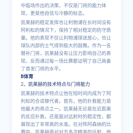
中临场作出的决策，不仅是门将的能力体
现，更是他自信与冷静的标志。
凯莱赫的稳定发挥也让利物浦在长时间没有
阿利松的情况下，保持了相对稳定的防守质
量。他的表现不仅让利物浦球迷放心，也让
球队内部的士气得到极大的鼓舞。作为一名
替补门将，凯莱赫没有让压力影响自己的表
现，反而通过每一场比赛都证明了自己具备
了首发门将的水平。
B体育
2、凯莱赫的技术特点与门将能力
凯莱赫的技术特点让他在短时间内成为了阿
利松的合适替代者。首先，他的扑救能力是
他最大的亮点之一。凯莱赫无论是在近距离
的反应扑救，还是面对远射时的稳定性，都
展现出了非常高的水准。在对阵阿森纳的比
赛中，凯莱赫面对对方多次精准的远射，他