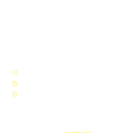
新闻动态
公司服务
加入B体育
Contact Us
+13659630002
betrayed@qq.com
https://apps--bty.com
合肥市讲践观4号