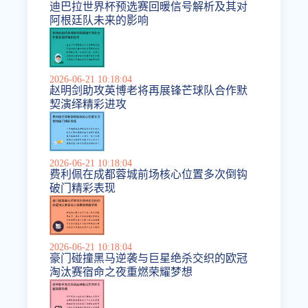
迪巴拉世界杯预选赛回暖信号解析及其对
阿根廷队未来的影响
2026-06-21 10:18:04
赵明剑助攻英博老将再展锋芒球队合作默
契演绎精彩进攻
2026-06-21 10:18:04
费利佩在成都蓉城前场核心位置多次倒钩
破门精彩表现
2026-06-21 10:18:04
豪门碰撞黑马逆袭与巨星绝杀交织的欧冠
淘汰赛宿命之夜重燃荣耀梦想