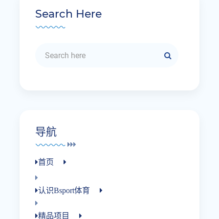
Search Here
导航
首页
认识bsport体育
精品项目