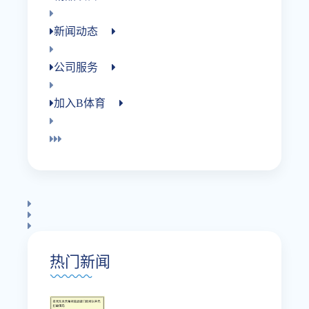
新闻动态
公司服务
加入B体育
热门新闻