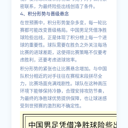
密联系，为最终险些出线创造了条件。
4、积分形势与晋级悬念
在世预赛中，积分形势复杂多变，每一轮比
赛都可能改变晋级格局。中国男足凭借净胜
球险些出线，正是体现了积分榜上每一个进
球的重要性。球队需要在胜负之外关注每场
比赛的进球差距，这使得比赛策略不仅要考
虑胜利，还要考虑进球效率。
积分形势的紧张也让比赛悬念增加。与中国
队积分相近的对手往往在赛程末段拼尽全
力，比赛场面充满戏剧性。球队在这种高压
环境下能够保持冷静，合理安排攻防节奏，
为最终的净胜球优势提供保障，也让球迷感
受到世预赛的激烈和不确定性。