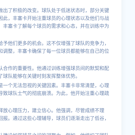
做出了积极的改变。球队处于低迷状态时，部分关键
因此，丰塞卡开始注重球员的心理状态以及他们与战
，丰塞卡了解每个球员的需求和心态，并在训练中为
给予他们更多的机会。这不仅增强了球队的竞争力，
和调整，丰塞卡确保了每一位球员都能够在自己的位
队合作的重要性。他通过训练增强球员间的默契和配
了球队能够在关键时刻发挥整体优势。
是一个无法忽视的关键因素。丰塞卡非常清楚，心理
导致球队士气的彻底崩溃。为此，他开始注重心理疏
释放心理压力，建立信心。他强调，尽管成绩不理
回报。通过这些心理辅导，球员们逐渐走出了低谷，