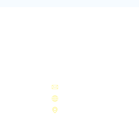
航
Contact Us
+13659630002
首页
认识bsport体育
betrayed@qq.com
精品项目
新闻动态
https://apps--bty.com
公司服务
加入B体育
合肥市讲践观4号