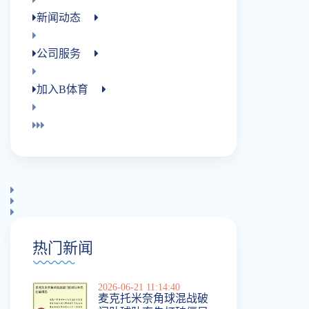
新闻动态
公司服务
加入B体育
热门新闻
2026-06-21 11:14:40
麦克托米奈角球混战破