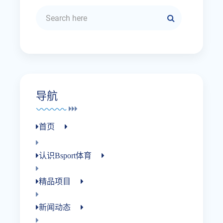
导航
首页
认识bsport体育
精品项目
新闻动态