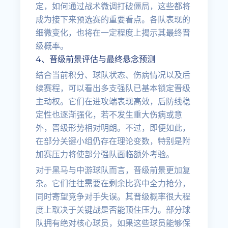
定，如何通过战术微调打破僵局，这些都将
成为接下来预选赛的重要看点。各队表现的
细微变化，也将在一定程度上揭示其最终晋
级概率。
4、晋级前景评估与最终悬念预测
结合当前积分、球队状态、伤病情况以及后
续赛程，可以看出多支强队已基本锁定晋级
主动权。它们在进攻端表现高效，后防线稳
定性也逐渐强化，若不发生重大伤病或意
外，晋级形势相对明朗。不过，即便如此，
在部分关键小组仍存在理论变数，特别是附
加赛压力将使部分强队面临额外考验。
对于黑马与中游球队而言，晋级前景更加复
杂。它们往往需要在剩余比赛中全力抢分，
同时寄望竞争对手失误。其晋级概率很大程
度上取决于关键战是否能顶住压力。部分球
队拥有绝对核心球员，如果这些球员能够保