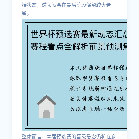
持状态，球队就会在最后阶段保留较大希
望。
整体而言，本届预选赛的晋级悬念仍将在多