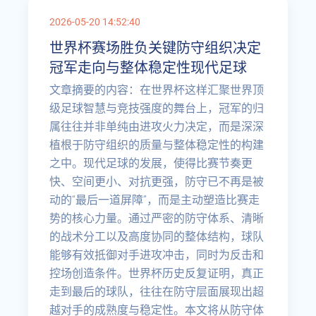
2026-05-20 14:52:40
世界杯赛场胜负关键防守组织决定
冠军走向与整体稳定性现代足球
文章摘要的内容：在世界杯这样汇聚世界顶
级足球智慧与竞技强度的舞台上，冠军的归
属往往并非单纯由进攻火力决定，而是深深
植根于防守组织的质量与整体稳定性的构建
之中。现代足球的发展，使得比赛节奏更
快、空间更小、对抗更强，防守已不再是被
动的“最后一道屏障”，而是主动塑造比赛走
势的核心力量。通过严密的防守体系、清晰
的战术分工以及高度协同的整体结构，球队
能够有效抵御对手进攻冲击，同时为反击和
控场创造条件。世界杯历史反复证明，真正
走到最后的球队，往往在防守层面展现出超
越对手的成熟度与稳定性。本文将从防守体