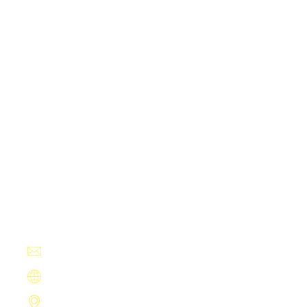
首页
认识bsport体育
精品项目
新闻动态
公司服务
加入B体育
Contact Us
+13659630002
betrayed@qq.com
https://apps--bty.com
合肥市讲践观4号