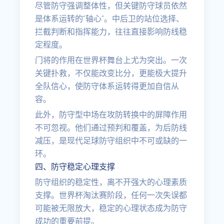
尽管防守强调整体性，但关键防守球员依然
是体系运转的“轴心”。中后卫的站位选择、
拦截判断和指挥能力，往往直接影响防线稳
定程度。
门将的作用在世界杯舞台上尤为突出。一次
关键扑救，不仅能改变比分，更能极大提升
全队信心，使防守体系运转得更加自信从
容。
此外，防守型中场在攻防转换中的屏障作用
不可忽视。他们通过预判和覆盖，为后防线
减压，是现代足球防守组织中不可或缺的一
环。
四、防守稳定心理支撑
防守组织的稳定性，离不开强大的心理素质
支撑。世界杯淘汰赛阶段，任何一次失误都
可能被无限放大，稳定的心理状态成为防守
成功的重要前提。