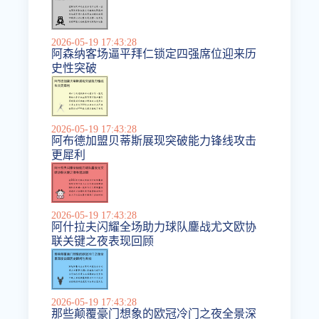
2026-05-19 17:43:28
阿森纳客场逼平拜仁锁定四强席位迎来历
史性突破
2026-05-19 17:43:28
阿布德加盟贝蒂斯展现突破能力锋线攻击
更犀利
2026-05-19 17:43:28
阿什拉夫闪耀全场助力球队鏖战尤文欧协
联关键之夜表现回顾
2026-05-19 17:43:28
那些颠覆豪门想象的欧冠冷门之夜全景深