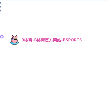
Bsport体育（B体育）是一个领先的体育娱乐平台，
专为用户提供丰富的赛事资讯、实时比分和高清赛
事直播。通过B体育官方平台，用户可以轻松获取各
种热门体育赛事的最新动态和专业分析，满足不同
体育爱好者的需求。B体育官方网站致力于打造一个
安全、稳定的线上体育娱乐环境，确保用户能够随
时随地享受高质量的观赛体验。立即访问B体育官方
网站，了解最新的体育赛事资讯，体验便捷的互动