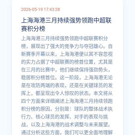
2026-05-19 17:43:28
上海海港三月持续强势领跑中超联
赛积分榜
上海海港三月持续强势领跑中超联赛积分
榜，展现出了强大的竞争力与夺冠雄心。自
新赛季开幕以来，上海海港便以其不容忽视
的实力占据了中超联赛的榜首位置，尤其是
在三月的比赛中，他们继续保持强劲势头，
稳居积分榜首位。这一阶段，上海海港无论
是在攻防两端的表现，还是在关键球员的发
挥上，都呈现出令人惊叹的状态。本文将从
四个方面来详细阐述上海海港三月持续领跑
积分榜的原因，分别是：球队的整体战术执
行力、核心球员的发挥、对手的表现与挑
战，以及上海海港的战术调整与未来展望。
通过分析这些方面，我们可以更全面地理解