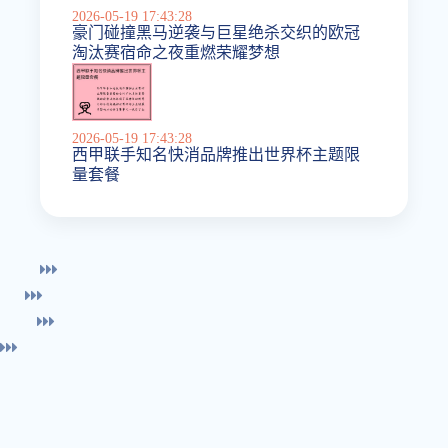
2026-05-19 17:43:28
豪门碰撞黑马逆袭与巨星绝杀交织的欧冠
淘汰赛宿命之夜重燃荣耀梦想
2026-05-19 17:43:28
西甲联手知名快消品牌推出世界杯主题限
量套餐