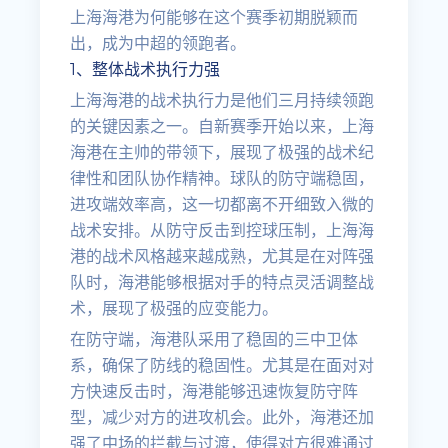
上海海港为何能够在这个赛季初期脱颖而
出，成为中超的领跑者。
1、整体战术执行力强
上海海港的战术执行力是他们三月持续领跑
的关键因素之一。自新赛季开始以来，上海
海港在主帅的带领下，展现了极强的战术纪
律性和团队协作精神。球队的防守端稳固，
进攻端效率高，这一切都离不开细致入微的
战术安排。从防守反击到控球压制，上海海
港的战术风格越来越成熟，尤其是在对阵强
队时，海港能够根据对手的特点灵活调整战
术，展现了极强的应变能力。
在防守端，海港队采用了稳固的三中卫体
系，确保了防线的稳固性。尤其是在面对对
方快速反击时，海港能够迅速恢复防守阵
型，减少对方的进攻机会。此外，海港还加
强了中场的拦截与过渡，使得对方很难通过