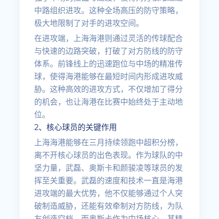
中路组织进攻。这种全场高压的防守策略，
极大地限制了对手的进攻空间。
在进攻端，上海海港则通过灵活的传球配合
与快速的边路突破，打破了对方防线的防守
体系。前锋线上的迅速跑位与中场的精准传
球，使得海港能够在最短时间内形成进攻威
胁。这种高效的进攻方式，不仅增加了得分
的机会，也让海港在比赛中始终处于主动地
位。
2、核心球员的关键作用
上海海港能够在三月持续领跑中超积分榜，
离不开核心球员的出色表现。作为球队的中
坚力量，武磊、奥斯卡和颜骏凌等球员的发
挥至关重要。武磊的速度和技术一直是海港
进攻端的最大优势，他不仅能够通过个人突
破制造威胁，还能有效牵制对方防线，为队
友创造空档。而奥斯卡作为中场核心，其精