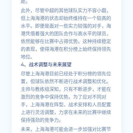
距。
此外，尽管中超的其他球队实力不容小觑，
但上海海港的状态却始终维持在一个较高的
水平。即便是面对一些实力较强的对手，海
港凭借着强大的团队合作与高水平的球员，
依然能够在比赛中占得优势。这种持续稳定
的表现，使得海港在积分榜上始终保持领先
地位。
4、战术调整与未来展望
尽管上海海港目前已经处于积分榜的领先位
置，但球队依然不断进行战术调整和优化。
主帅与教练组深知，只有不断进步，才能在
激烈的竞争中保持优势。为了应对不同对
手，上海海港在阵型、战术安排和人员配置
上进行灵活调整，力求在未来的比赛中继续
保持强劲的竞争力。
未来，上海海港可能会进一步加强对比赛节