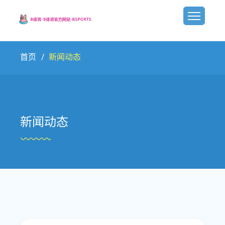
首页
新闻动态
新闻动态