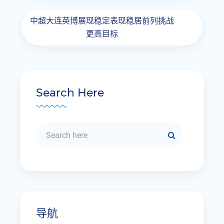
中超大连英博展现稳定表现稳居前列挑战
更高目标
Search Here
导航