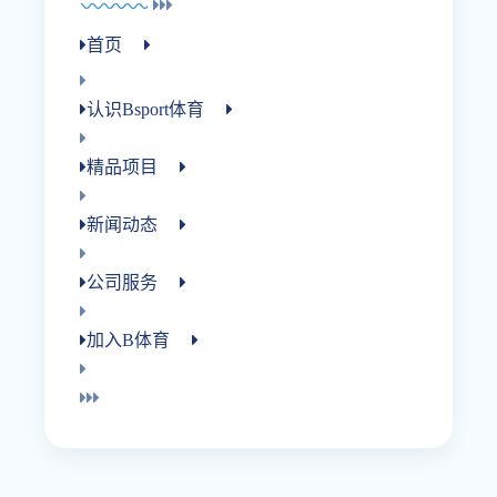
首页
认识bsport体育
精品项目
新闻动态
公司服务
加入B体育