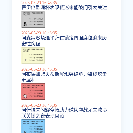
2026-05-20 16:43:35
霍伊伦欧洲杯表现低迷未能破门引发关注
2026-05-20 16:43:35
阿森纳客场逼平拜仁锁定四强席位迎来历
史性突破
2026-05-20 16:43:35
阿布德加盟贝蒂斯展现突破能力锋线攻击
更犀利
2026-05-20 16:43:35
阿什拉夫闪耀全场助力球队鏖战尤文欧协
联关键之夜表现回顾