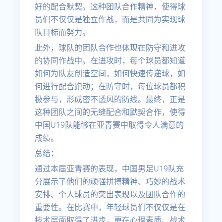
好的配合默契。这种团队合作精神，使得球
员们不仅仅是独立作战，而是共同为实现球
队目标而努力。
此外，球队的团队合作也体现在防守和进攻
的协同作战中。在进攻时，每个球员都知道
如何为队友创造空间，如何快速传递球，如
何进行配合跑动；在防守时，每位球员都积
极参与，形成密不透风的防线。最终，正是
这种团队之间的无缝配合和默契合作，使得
中国U19队能够在亚青赛中取得令人满意的
成绩。
总结：
通过本届亚青赛的表现，中国男足U19队充
分展示了他们的顽强拼搏精神、巧妙的战术
安排、个人球员的突出表现以及团队合作的
重要性。在比赛中，年轻球员们不仅仅是在
技术层面取得了进步，更在心理素质、战术