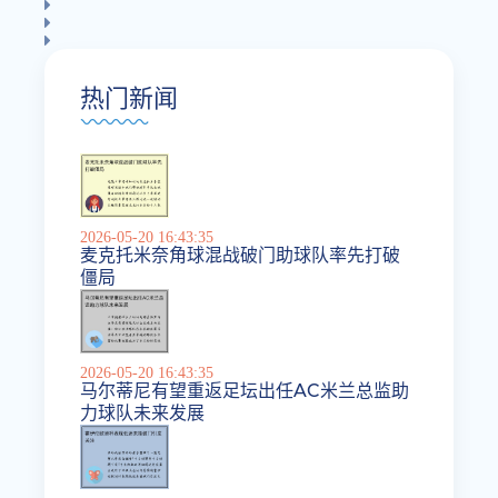
热门新闻
2026-05-20 16:43:35
麦克托米奈角球混战破门助球队率先打破
僵局
2026-05-20 16:43:35
马尔蒂尼有望重返足坛出任AC米兰总监助
力球队未来发展