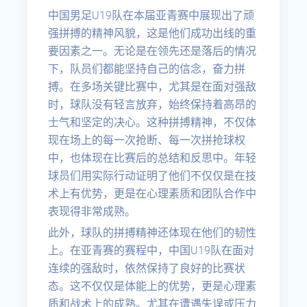
中国男足U19队在本届亚青赛中展现出了顽
强拼搏的精神风貌，这是他们成功出线的重
要因素之一。无论是在领先还是落后的情况
下，队员们都能坚持自己的信念，奋力拼
搏。在多场关键比赛中，尤其是在面对强敌
时，球队没有轻言放弃，始终保持着高昂的
士气和坚定的决心。这种拼搏精神，不仅体
现在场上的每一次抢断、每一次拼抢球权
中，也体现在比赛后的总结和反思中。年轻
球员们用实际行动证明了他们不仅仅是在技
术上有优势，更是在心理素质和团队合作中
表现得非常成熟。
此外，球队的拼搏精神还体现在他们的韧性
上。在亚青赛的赛程中，中国U19队在面对
连续的强敌时，依然保持了良好的比赛状
态。这不仅仅是体能上的优势，更是心理素
质和战术上的成熟。尤其在遭遇失误或压力