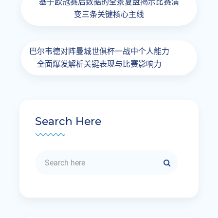
基于欧冠赛后数据的全景复盘揭示比赛演
变三条关键核心主线
巴尔韦德对阵曼城世俱杯一战中个人能力
全面爆发解析关键表现与比赛影响力
Search Here