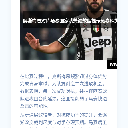
在比赛过程中，奥斯梅恩频繁通过身体优势
完成背身拿球，为队友创造二次进攻机会。
数据表明，每一次成功对抗，往往伴随着球
队进攻回合的延续，这直接削弱了马赛快速
反击的可能性。
从更深层逻辑看，对抗成功率的提升，会逐
渐改变裁判尺度与对手心理预期。马赛后卫