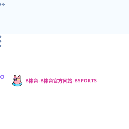
Bsport体育（B体育）是一个领先的体育娱乐平台，
专为用户提供丰富的赛事资讯、实时比分和高清赛
事直播。通过B体育官方平台，用户可以轻松获取各
种热门体育赛事的最新动态和专业分析，满足不同