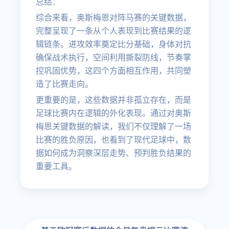
总结：
综合来看，奥斯梅恩对阵马赛的关键数据，
完整呈现了一条从个人表现到比赛结果的逻
辑链条。进攻效率奠定比分基础，身体对抗
确保战术执行，空间利用撕裂防线，节奏掌
控巩固优势，这四个方面相互作用，共同塑
造了比赛走向。
更重要的是，这些数据并非孤立存在，而是
足球比赛内在逻辑的外化表现。通过对奥斯
梅恩关键数据的解读，我们不仅理解了一场
比赛的胜负原因，也看到了现代足球中，数
据如何成为洞察深层走势、预判胜负结果的
重要工具。