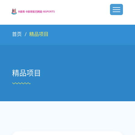
首页
精品项目
精品项目