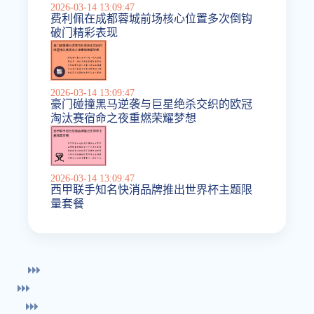
2026-03-14 13:09:47
费利佩在成都蓉城前场核心位置多次倒钩
破门精彩表现
2026-03-14 13:09:47
豪门碰撞黑马逆袭与巨星绝杀交织的欧冠
淘汰赛宿命之夜重燃荣耀梦想
2026-03-14 13:09:47
西甲联手知名快消品牌推出世界杯主题限
量套餐