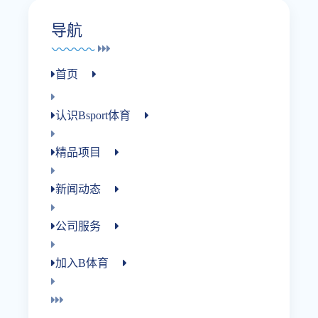
导航
首页
认识bsport体育
精品项目
新闻动态
公司服务
加入B体育