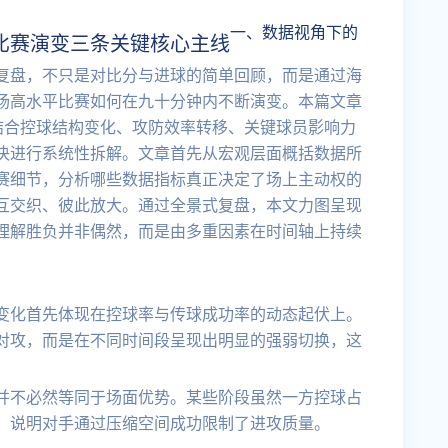
一、数据视角下的
比赛演变三条关键核心主线
复盘，不只是对比分与进球的简单回顾，而是通过海
场高水平比赛如何在九十分钟内不断演变。本篇文章
结合控球结构变化、攻防效率转移、关键球员影响力
决进行系统性拆解。文章首先从宏观层面概括数据所
赛细节，分析哪些数据指标真正决定了场上主动权的
互交织、彼此放大。通过全景式复盘，本文力图呈现
理解胜负并非偶然，而是由多重因素在时间轴上持续
变化首先体现在控球率与传球成功率的动态起伏上。
对攻，而是在不同时间段呈现出明显的强弱切换，这
并不必然等同于场面优势。某些阶段虽然一方控球占
，说明对手通过压缩空间成功限制了进攻质量。