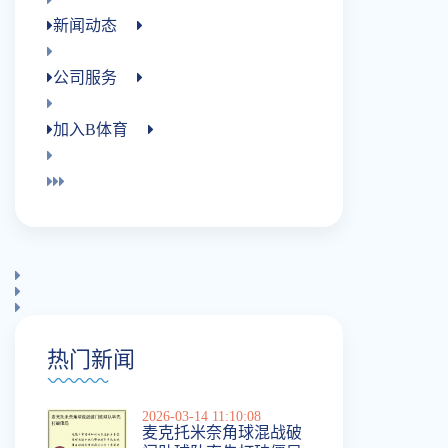
新闻动态
公司服务
加入B体育
热门新闻
2026-03-14 11:10:08
麦克托米奈角球混战破