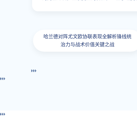
哈兰德对阵尤文欧协联表现全解析锋线统
治力与战术价值关键之战