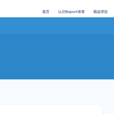
首页
认识bsport体育
精品项目