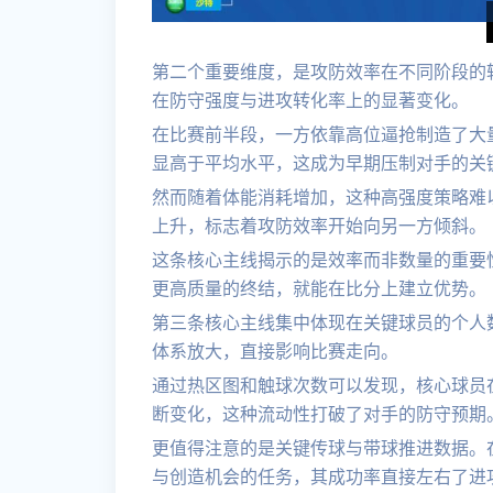
第二个重要维度，是攻防效率在不同阶段的
在防守强度与进攻转化率上的显著变化。
在比赛前半段，一方依靠高位逼抢制造了大
显高于平均水平，这成为早期压制对手的关
然而随着体能消耗增加，这种高强度策略难
上升，标志着攻防效率开始向另一方倾斜。
这条核心主线揭示的是效率而非数量的重要
更高质量的终结，就能在比分上建立优势。
第三条核心主线集中体现在关键球员的个人
体系放大，直接影响比赛走向。
通过热区图和触球次数可以发现，核心球员
断变化，这种流动性打破了对手的防守预期
更值得注意的是关键传球与带球推进数据。
与创造机会的任务，其成功率直接左右了进