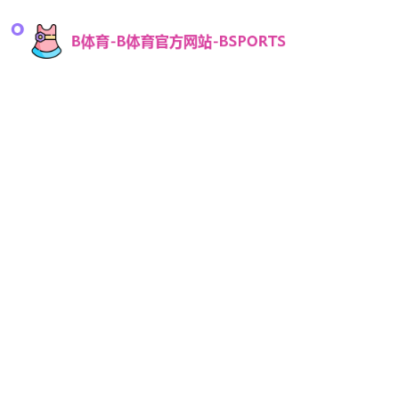
导
Bsport体育（B体育）是一个领先的体育娱乐平台，
专为用户提供丰富的赛事资讯、实时比分和高清赛
事直播。通过B体育官方平台，用户可以轻松获取
各种热门体育赛事的最新动态和专业分析，满足不
同体育爱好者的需求。B体育官方网站致力于打造
一个安全、稳定的线上体育娱乐环境，确保用户能
够随时随地享受高质量的观赛体验。立即访问B体
育官方网站，了解最新的体育赛事资讯，体验便捷
的互动娱乐服务！