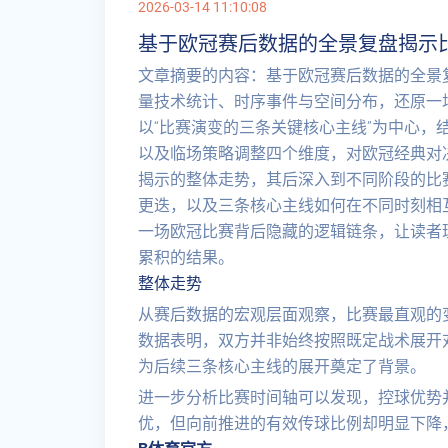
2026-03-14 11:10:08
基于欧冠赛后数据的全景复盘揭示
文章摘要的内容：基于欧冠赛后数据的全景
量技术统计、时序事件与空间分布，还原一
以“比赛演变的三条关键核心主线”为中心，
以及临场策略调整四个维度，对欧冠经典对
揭示的整体走势，其后深入到不同阶段的比
更迭，以及三条核心主线如何在不同时刻相
一场欧冠比赛背后隐藏的逻辑链条，让读者
累积的结果。
整体走势
从赛后数据的宏观层面观察，比赛最直观的
数据表明，双方并非始终按照既定战术展开
为后续三条核心主线的展开奠定了背景。
进一步分析比赛时间轴可以发现，控球优势
优，但向前推进的有效传球比例却明显下降