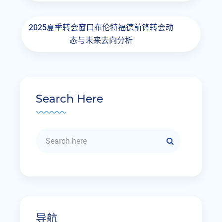
2025夏季转会窗口布伦特福德前锋转会动
态与未来去向分析
Search Here
导航