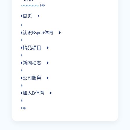
首页
认识bsport体育
精品项目
新闻动态
公司服务
加入B体育