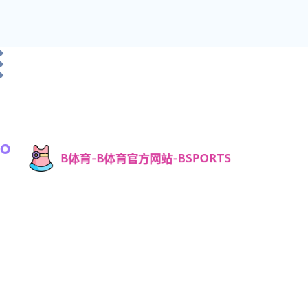
Bsport体育（B体育）是一个领先的体育娱乐平台，
专为用户提供丰富的赛事资讯、实时比分和高清赛
事直播。通过B体育官方平台，用户可以轻松获取各
种热门体育赛事的最新动态和专业分析，满足不同
体育爱好者的需求。B体育官方网站致力于打造一个
安全、稳定的线上体育娱乐环境，确保用户能够随