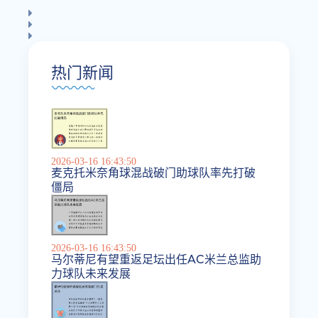
热门新闻
2026-03-16 16:43:50
麦克托米奈角球混战破门助球队率先打破
僵局
2026-03-16 16:43:50
马尔蒂尼有望重返足坛出任AC米兰总监助
力球队未来发展