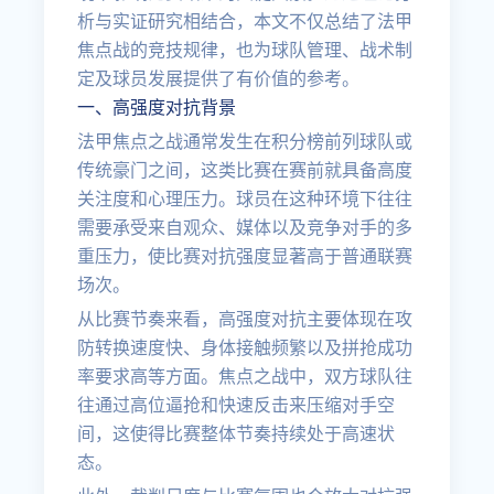
析与实证研究相结合，本文不仅总结了法甲
焦点战的竞技规律，也为球队管理、战术制
定及球员发展提供了有价值的参考。
一、高强度对抗背景
法甲焦点之战通常发生在积分榜前列球队或
传统豪门之间，这类比赛在赛前就具备高度
关注度和心理压力。球员在这种环境下往往
需要承受来自观众、媒体以及竞争对手的多
重压力，使比赛对抗强度显著高于普通联赛
场次。
从比赛节奏来看，高强度对抗主要体现在攻
防转换速度快、身体接触频繁以及拼抢成功
率要求高等方面。焦点之战中，双方球队往
往通过高位逼抢和快速反击来压缩对手空
间，这使得比赛整体节奏持续处于高速状
态。