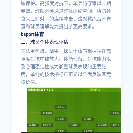
域保护。高强度对抗下，单兵防守难以长期
奏效，球队必须通过整体压缩空间、协防补
位来应对对手的连续冲击，这对教练战术布
置和球员理解能力提出了更高要求。
bsport体育
三、球员个体表现评估
在法甲焦点之战中，球员个体表现往往在高
强度对抗中被放大。体能储备、对抗能力以
及心理稳定性成为衡量球员表现的重要维
度，单纯的技术指标已不足以全面反映其竞
技价值。