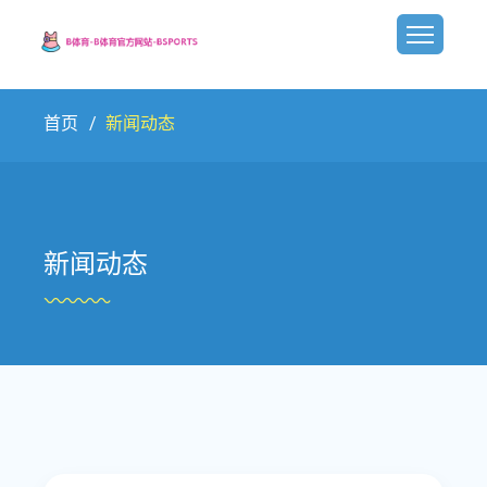
首页
新闻动态
新闻动态