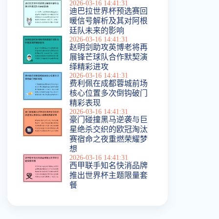
2026-03-16 14:41:31
迪巴拉世界杯预选赛回
暖信号解析及其对阿根
廷队未来的影响
2026-03-16 14:41:31
赵明剑助攻英博老将再
展锋芒球队合作默契演
绎精彩进攻
2026-03-16 14:41:31
费利佩在成都蓉城前场
核心位置多次倒钩破门
精彩表现
2026-03-16 14:41:31
豪门碰撞黑马逆袭与巨
星绝杀交织的欧冠淘汰
赛宿命之夜重燃荣耀梦
想
2026-03-16 14:41:31
西甲联手知名快消品牌
推出世界杯主题限量套
餐