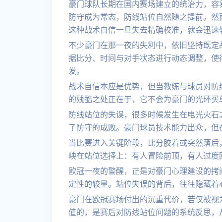
豪门球队长期在国内赛场建立的统治力，容
防守成为常态，防线站位自然随之提前。然
这种战术自信一旦失去精确校准，就会迅速
不少豪门在那一夜的失利中，依旧坚持既定
据比分、时间与对手状态进行动态调整，使
发。
战术自信本应是优势，但当教练与球员对防
的残酷之处正在于，它不会为豪门的光环买
防线站位的失误，很多时候发生在电光火石
了防守的成败。豪门球员技术能力出众，但
当比赛进入关键阶段，比分胶着或突然落后
映在站位选择上：有人冒险前顶，有人过度
欧冠一夜的警醒，正是对豪门心理建设的拷
定性的较量。站位失误的背后，往往隐藏着
豪门在欧冠赛场付出的沉重代价，若仅被视
值的，是赛后对防线站位问题的系统反思，