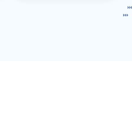
航
Contact Us
+13659630002
首页
认识bsport体育