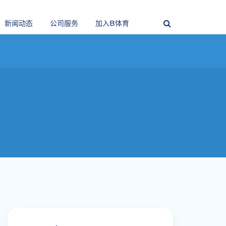
新闻动态
公司服务
加入B体育