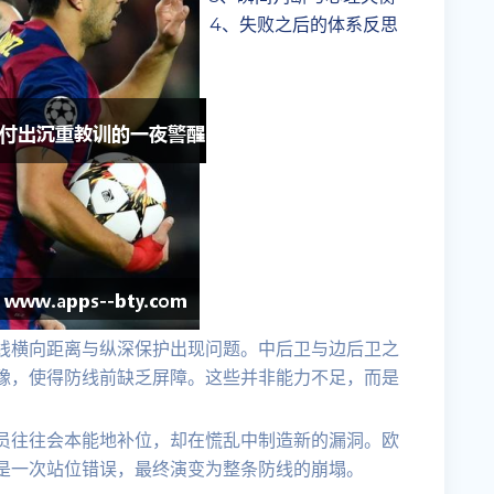
4、失败之后的体系反思
线横向距离与纵深保护出现问题。中后卫与边后卫之
豫，使得防线前缺乏屏障。这些并非能力不足，而是
员往往会本能地补位，却在慌乱中制造新的漏洞。欧
是一次站位错误，最终演变为整条防线的崩塌。