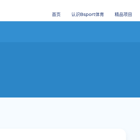
首页
认识bsport体育
精品项目