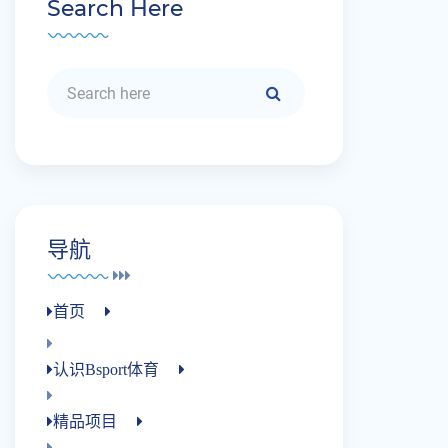
Search Here
导航
首页
认识bsport体育
精品项目