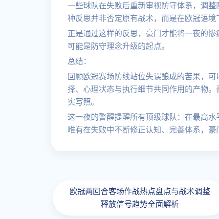
一些球队在失败后重新审视防守体系，调整
种反思并非否定原有战术，而是在欧冠语境
正是通过这样的反思，豪门才能将一夜的惨
可能是防守理念升级的起点。
总结：
回顾欧冠赛场防线站位失误酿成的苦果，可
择、心理状态与执行细节共同作用的产物。
实写照。
这一夜的警醒提醒所有顶级球队：在最高水平
唯有在失败中不断修正认知、完善体系，豪
欧冠两回合客场作战热点盘点与战术调整
释放信号趋势全面解析