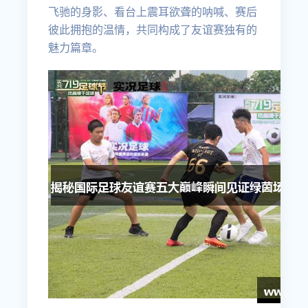
飞驰的身影、看台上震耳欲聋的呐喊、赛后
彼此拥抱的温情，共同构成了友谊赛独有的
魅力篇章。