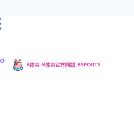
Bsport体育（B体育）是一个领先的体育娱乐平台，
专为用户提供丰富的赛事资讯、实时比分和高清赛
事直播。通过B体育官方平台，用户可以轻松获取各
种热门体育赛事的最新动态和专业分析，满足不同
体育爱好者的需求。B体育官方网站致力于打造一个
安全、稳定的线上体育娱乐环境，确保用户能够随