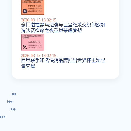
2026-03-15 13:02:15
豪门碰撞黑马逆袭与巨星绝杀交织的欧冠
淘汰赛宿命之夜重燃荣耀梦想
2026-03-15 13:02:15
西甲联手知名快消品牌推出世界杯主题限
量套餐