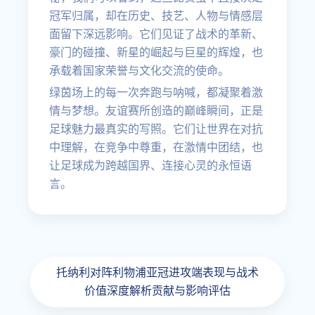
冠军归属，却在历史、技艺、人物与情感层
面留下深远影响。它们见证了战术的革新、
豪门的碰撞、新星的崛起与巨星的辉煌，也
承载着国家荣誉与文化交流的使命。
绿茵场上的每一次奔跑与呐喊，都凝聚着激
情与梦想。友谊赛所创造的巅峰瞬间，正是
足球魅力最真实的写照。它们让世界在对抗
中理解，在竞争中尊重，在激情中团结，也
让足球成为跨越国界、连接心灵的永恒语
言。
托纳利对阵利物浦亚冠进攻端表现与战术
价值深度解析贡献与影响评估