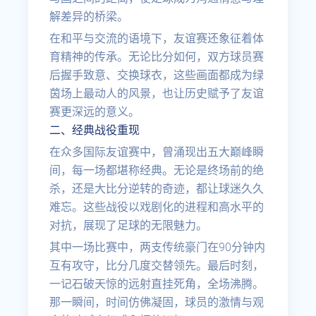
解差异的桥梁。
在和平与交流的语境下，友谊赛还象征着体
育精神的传承。无论比分如何，双方球员赛
后握手致意、交换球衣，这些画面都成为绿
茵场上最动人的风景，也让历史赋予了友谊
赛更深远的意义。
二、经典战役重现
在众多国际友谊赛中，曾涌现出五大巅峰瞬
间，每一场都堪称经典。无论是终场前的绝
杀，还是大比分逆转的奇迹，都让球迷久久
难忘。这些战役以戏剧化的进程和高水平的
对抗，展现了足球的无限魅力。
其中一场比赛中，两支传统豪门在90分钟内
互有攻守，比分几度交替领先。最后时刻，
一记石破天惊的远射直挂死角，全场沸腾。
那一瞬间，时间仿佛凝固，球员的激情与观