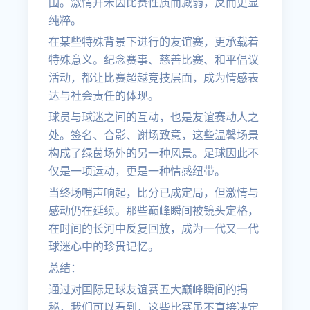
围。激情并未因比赛性质而减弱，反而更显
纯粹。
在某些特殊背景下进行的友谊赛，更承载着
特殊意义。纪念赛事、慈善比赛、和平倡议
活动，都让比赛超越竞技层面，成为情感表
达与社会责任的体现。
球员与球迷之间的互动，也是友谊赛动人之
处。签名、合影、谢场致意，这些温馨场景
构成了绿茵场外的另一种风景。足球因此不
仅是一项运动，更是一种情感纽带。
当终场哨声响起，比分已成定局，但激情与
感动仍在延续。那些巅峰瞬间被镜头定格，
在时间的长河中反复回放，成为一代又一代
球迷心中的珍贵记忆。
总结：
通过对国际足球友谊赛五大巅峰瞬间的揭
秘，我们可以看到，这些比赛虽不直接决定