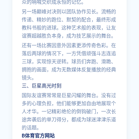
众的呐喊交织成永恒的记忆。
另一场巅峰对决则以团队协作见长。流畅的
传递、精妙的跑位、默契的配合，最终形成
教科书般的进球。这种艺术般的表现，让友
谊赛超越胜负本身，成为技艺展示的舞台。
还有一场比赛因意外因素更添传奇色彩。在
落后两球的情况下，一方凭借顽强斗志连追
三球，实现惊天逆转。球员们奔跑、滑跪、
拥抱的画面，成为无数媒体反复播放的经典
镜头。
三、巨星高光时刻
国际友谊赛常常是巨星闪耀的舞台。没有过
多的心理负担，他们能够更加自由地展现个
人才华。一记精彩绝伦的倒钩破门，一次长
途奔袭后的单刀得分，都成为球迷津津乐道
的话题。
B体育官方网站