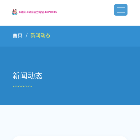
首页
新闻动态
新闻动态