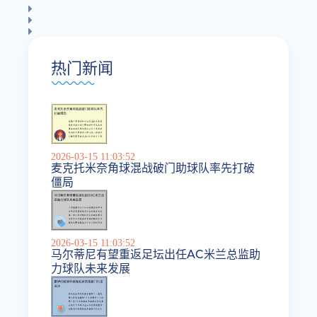
热门新闻
2026-03-15 11:03:52
麦克托米奈角球混战破门助球队率先打破
僵局
2026-03-15 11:03:52
马尔蒂尼有望重返足坛出任AC米兰总监助
力球队未来发展