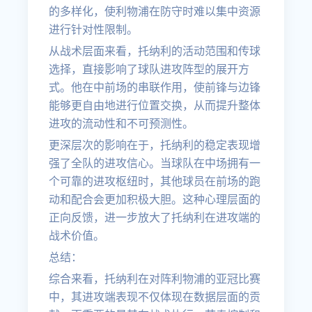
的多样化，使利物浦在防守时难以集中资源
进行针对性限制。
从战术层面来看，托纳利的活动范围和传球
选择，直接影响了球队进攻阵型的展开方
式。他在中前场的串联作用，使前锋与边锋
能够更自由地进行位置交换，从而提升整体
进攻的流动性和不可预测性。
更深层次的影响在于，托纳利的稳定表现增
强了全队的进攻信心。当球队在中场拥有一
个可靠的进攻枢纽时，其他球员在前场的跑
动和配合会更加积极大胆。这种心理层面的
正向反馈，进一步放大了托纳利在进攻端的
战术价值。
总结：
综合来看，托纳利在对阵利物浦的亚冠比赛
中，其进攻端表现不仅体现在数据层面的贡