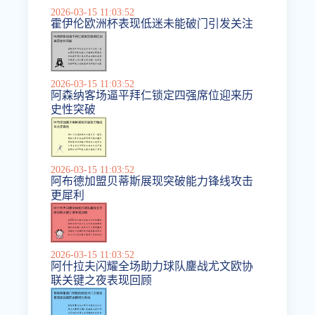
2026-03-15 11:03:52
霍伊伦欧洲杯表现低迷未能破门引发关注
2026-03-15 11:03:52
阿森纳客场逼平拜仁锁定四强席位迎来历
史性突破
2026-03-15 11:03:52
阿布德加盟贝蒂斯展现突破能力锋线攻击
更犀利
2026-03-15 11:03:52
阿什拉夫闪耀全场助力球队鏖战尤文欧协
联关键之夜表现回顾