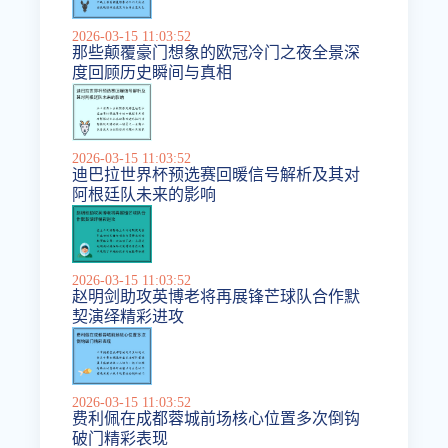
2026-03-15 11:03:52
那些颠覆豪门想象的欧冠冷门之夜全景深
度回顾历史瞬间与真相
2026-03-15 11:03:52
迪巴拉世界杯预选赛回暖信号解析及其对
阿根廷队未来的影响
2026-03-15 11:03:52
赵明剑助攻英博老将再展锋芒球队合作默
契演绎精彩进攻
2026-03-15 11:03:52
费利佩在成都蓉城前场核心位置多次倒钩
破门精彩表现