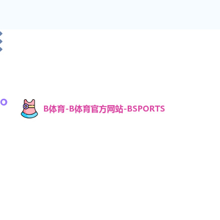
Bsport体育（B体育）是一个领先的体育娱乐平台，
专为用户提供丰富的赛事资讯、实时比分和高清赛
事直播。通过B体育官方平台，用户可以轻松获取各
种热门体育赛事的最新动态和专业分析，满足不同
体育爱好者的需求。B体育官方网站致力于打造一个
安全、稳定的线上体育娱乐环境，确保用户能够随