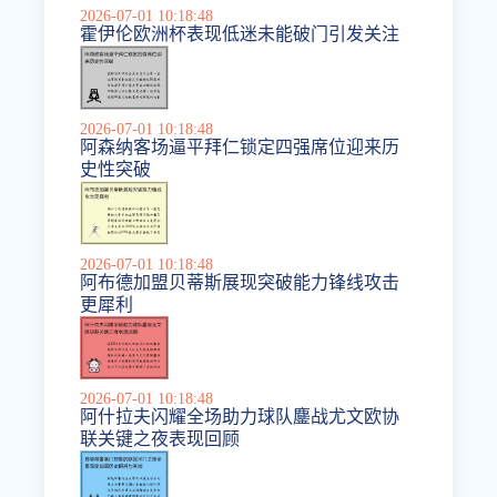
2026-07-01 10:18:48
霍伊伦欧洲杯表现低迷未能破门引发关注
2026-07-01 10:18:48
阿森纳客场逼平拜仁锁定四强席位迎来历
史性突破
2026-07-01 10:18:48
阿布德加盟贝蒂斯展现突破能力锋线攻击
更犀利
2026-07-01 10:18:48
阿什拉夫闪耀全场助力球队鏖战尤文欧协
联关键之夜表现回顾