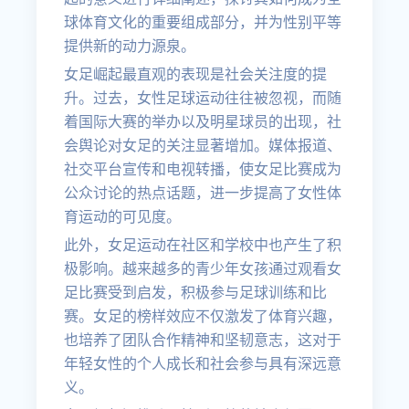
球体育文化的重要组成部分，并为性别平等
提供新的动力源泉。
女足崛起最直观的表现是社会关注度的提
升。过去，女性足球运动往往被忽视，而随
着国际大赛的举办以及明星球员的出现，社
会舆论对女足的关注显著增加。媒体报道、
社交平台宣传和电视转播，使女足比赛成为
公众讨论的热点话题，进一步提高了女性体
育运动的可见度。
此外，女足运动在社区和学校中也产生了积
极影响。越来越多的青少年女孩通过观看女
足比赛受到启发，积极参与足球训练和比
赛。女足的榜样效应不仅激发了体育兴趣，
也培养了团队合作精神和坚韧意志，这对于
年轻女性的个人成长和社会参与具有深远意
义。