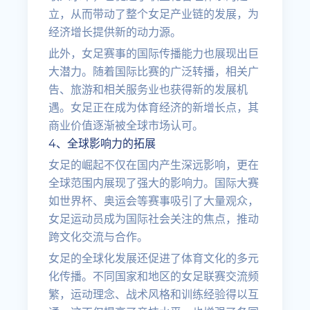
立，从而带动了整个女足产业链的发展，为
经济增长提供新的动力源。
此外，女足赛事的国际传播能力也展现出巨
大潜力。随着国际比赛的广泛转播，相关广
告、旅游和相关服务业也获得新的发展机
遇。女足正在成为体育经济的新增长点，其
商业价值逐渐被全球市场认可。
4、全球影响力的拓展
女足的崛起不仅在国内产生深远影响，更在
全球范围内展现了强大的影响力。国际大赛
如世界杯、奥运会等赛事吸引了大量观众，
女足运动员成为国际社会关注的焦点，推动
跨文化交流与合作。
女足的全球化发展还促进了体育文化的多元
化传播。不同国家和地区的女足联赛交流频
繁，运动理念、战术风格和训练经验得以互