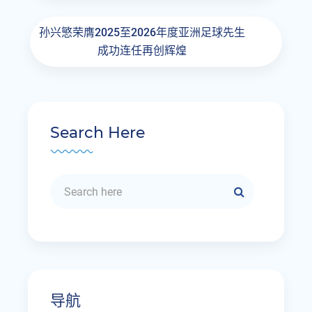
孙兴慜荣膺2025至2026年度亚洲足球先生
成功连任再创辉煌
Search Here
导航