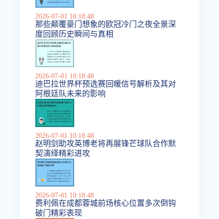
2026-07-01 10:18:48
那些颠覆豪门想象的欧冠冷门之夜全景深
度回顾历史瞬间与真相
2026-07-01 10:18:48
迪巴拉世界杯预选赛回暖信号解析及其对
阿根廷队未来的影响
2026-07-01 10:18:48
赵明剑助攻英博老将再展锋芒球队合作默
契演绎精彩进攻
2026-07-01 10:18:48
费利佩在成都蓉城前场核心位置多次倒钩
破门精彩表现