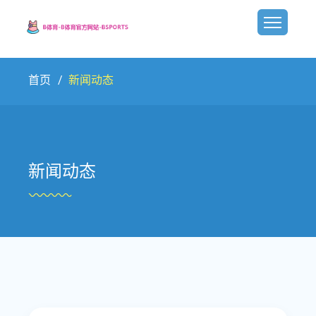
首页
新闻动态
新闻动态