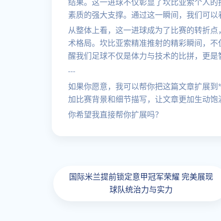
结果。这一进球不仅彰显了坎比亚索个人的
素质的强大支撑。通过这一瞬间，我们可以
从整体上看，这一进球成为了比赛的转折点
术格局。坎比亚索精准推射的精彩瞬间，不
醒我们足球不仅是体力与技术的比拼，更是
---
如果你愿意，我可以帮你把这篇文章扩展到**
加比赛背景和细节描写，让文章更加生动饱
你希望我直接帮你扩展吗？
国际米兰提前锁定意甲冠军荣耀 完美展现
球队统治力与实力