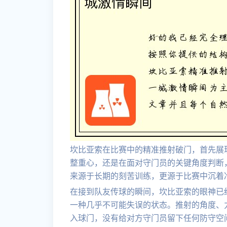
坎比亚索在比赛中的精准推射破门，首先展
整重心，还是在面对守门员的关键角度判断
来源于长期的刻苦训练，更源于比赛中沉着
在接到队友传球的瞬间，坎比亚索的眼神已
一种几乎不可能失误的状态。推射的角度、
入球门，没有给对方守门员留下任何防守空