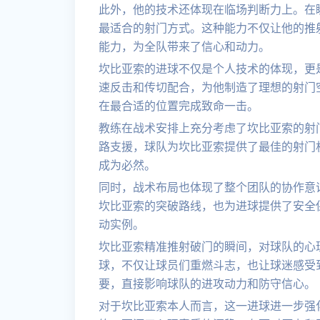
此外，他的技术还体现在临场判断力上。在
最适合的射门方式。这种能力不仅让他的推
能力，为全队带来了信心和动力。
坎比亚索的进球不仅是个人技术的体现，更
速反击和传切配合，为他制造了理想的射门
在最合适的位置完成致命一击。
教练在战术安排上充分考虑了坎比亚索的射
路支援，球队为坎比亚索提供了最佳的射门
成为必然。
同时，战术布局也体现了整个团队的协作意
坎比亚索的突破路线，也为进球提供了安全
动实例。
坎比亚索精准推射破门的瞬间，对球队的心
球，不仅让球员们重燃斗志，也让球迷感受
要，直接影响球队的进攻动力和防守信心。
对于坎比亚索本人而言，这一进球进一步强