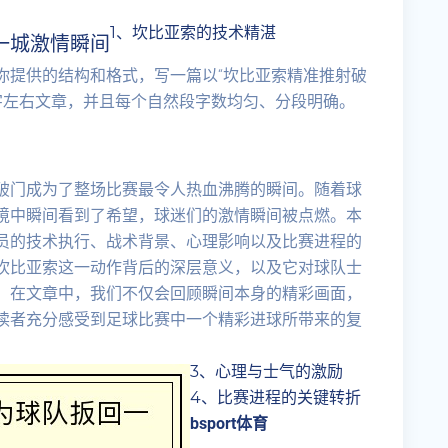
1、坎比亚索的技术精湛
一城激情瞬间
你提供的结构和格式，写一篇以“坎比亚索精准推射破
0字左右文章，并且每个自然段字数均匀、分段明确。
破门成为了整场比赛最令人热血沸腾的瞬间。随着球
境中瞬间看到了希望，球迷们的激情瞬间被点燃。本
员的技术执行、战术背景、心理影响以及比赛进程的
坎比亚索这一动作背后的深层意义，以及它对球队士
。在文章中，我们不仅会回顾瞬间本身的精彩画面，
读者充分感受到足球比赛中一个精彩进球所带来的复
3、心理与士气的激励
4、比赛进程的关键转折
bsport体育