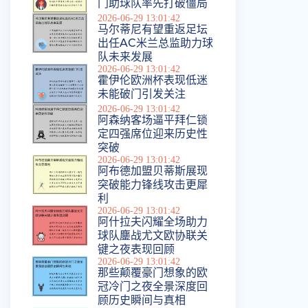
门助球队率先打破僵局
2026-06-29 13:01:42
马尔蒂尼有望重返足坛
出任AC米兰总监助力球
队未来发展
2026-06-29 13:01:42
霍伊伦欧洲杯表现低迷
未能破门引发关注
2026-06-29 13:01:42
阿森纳客场逼平拜仁锁
定四强席位迎来历史性
突破
2026-06-29 13:01:42
阿布德加盟贝蒂斯展现
突破能力锋线攻击更犀
利
2026-06-29 13:01:42
阿什拉夫闪耀全场助力
球队鏖战尤文欧协联关
键之夜表现回顾
2026-06-29 13:01:42
那些颠覆豪门想象的欧
冠冷门之夜全景深度回
顾历史瞬间与真相