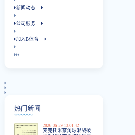
新闻动态
公司服务
加入B体育
热门新闻
2026-06-29 13:01:42
麦克托米奈角球混战破