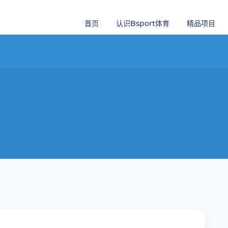
首页
认识bsport体育
精品项目