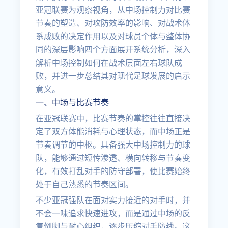
亚冠联赛为观察视角，从中场控制力对比赛
节奏的塑造、对攻防效率的影响、对战术体
系成败的决定作用以及对球员个体与整体协
同的深层影响四个方面展开系统分析，深入
解析中场控制如何在战术层面左右球队成
败，并进一步总结其对现代足球发展的启示
意义。
一、中场与比赛节奏
在亚冠联赛中，比赛节奏的掌控往往直接决
定了双方体能消耗与心理状态，而中场正是
节奏调节的中枢。具备强大中场控制力的球
队，能够通过短传渗透、横向转移与节奏变
化，有效打乱对手的防守部署，使比赛始终
处于自己熟悉的节奏区间。
不少亚冠强队在面对实力接近的对手时，并
不会一味追求快速进攻，而是通过中场的反
复倒脚与耐心组织，逐步压缩对手防线。这