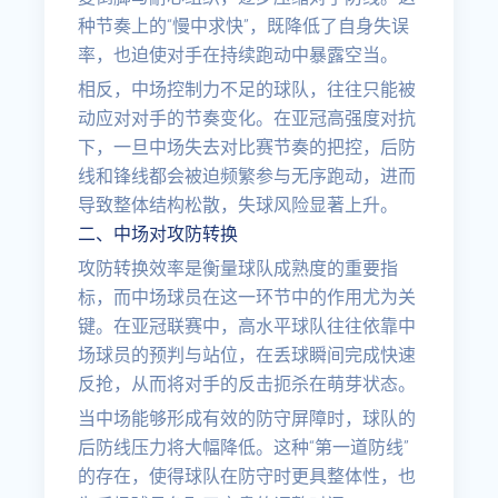
种节奏上的“慢中求快”，既降低了自身失误
率，也迫使对手在持续跑动中暴露空当。
相反，中场控制力不足的球队，往往只能被
动应对对手的节奏变化。在亚冠高强度对抗
下，一旦中场失去对比赛节奏的把控，后防
线和锋线都会被迫频繁参与无序跑动，进而
导致整体结构松散，失球风险显著上升。
二、中场对攻防转换
攻防转换效率是衡量球队成熟度的重要指
标，而中场球员在这一环节中的作用尤为关
键。在亚冠联赛中，高水平球队往往依靠中
场球员的预判与站位，在丢球瞬间完成快速
反抢，从而将对手的反击扼杀在萌芽状态。
当中场能够形成有效的防守屏障时，球队的
后防线压力将大幅降低。这种“第一道防线”
的存在，使得球队在防守时更具整体性，也