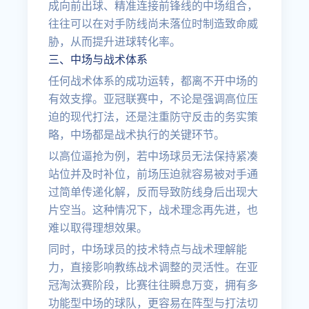
成向前出球、精准连接前锋线的中场组合，
往往可以在对手防线尚未落位时制造致命威
胁，从而提升进球转化率。
三、中场与战术体系
任何战术体系的成功运转，都离不开中场的
有效支撑。亚冠联赛中，不论是强调高位压
迫的现代打法，还是注重防守反击的务实策
略，中场都是战术执行的关键环节。
以高位逼抢为例，若中场球员无法保持紧凑
站位并及时补位，前场压迫就容易被对手通
过简单传递化解，反而导致防线身后出现大
片空当。这种情况下，战术理念再先进，也
难以取得理想效果。
同时，中场球员的技术特点与战术理解能
力，直接影响教练战术调整的灵活性。在亚
冠淘汰赛阶段，比赛往往瞬息万变，拥有多
功能型中场的球队，更容易在阵型与打法切