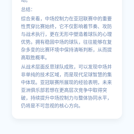
动。
总结：
综合来看，中场控制力在亚冠联赛中的重要
性贯穿比赛始终，它不仅影响着节奏、攻防
与战术执行，更在无形中塑造着球队的心理
优势。拥有稳固中场的球队，往往能够在复
杂多变的比赛环境中保持清晰判断，从而提
高取胜概率。
从战术层面反思球队成败，可以发现中场并
非单纯的技术区域，而是现代足球智慧的集
中体现。亚冠联赛所展现的经验表明，未来
亚洲俱乐部若想在更高层次竞争中取得突
破，持续提升中场控制力与整体协同水平，
仍将是不可忽视的核心方向。