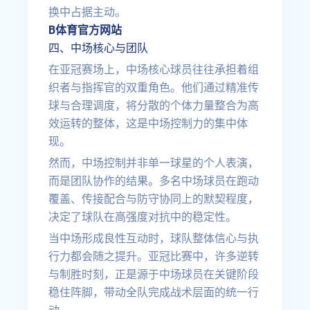
换中占据主动。
B体育官方网站
四、中场核心与团队
在亚冠赛场上，中场核心球员往往承担着组
织者与指挥官的双重角色。他们通过精准传
球与合理调度，将分散的个体力量整合为高
效运转的整体，这是中场控制力的集中体
现。
然而，中场控制并非单一球星的个人表演，
而是团队协作的结果。多名中场球员在跑动
覆盖、传接配合与防守协同上的默契程度，
决定了球队在高强度对抗中的稳定性。
当中场形成良性互动时，球队整体信心与执
行力都会随之提升。亚冠比赛中，许多逆转
与制胜时刻，正是源于中场球员在关键阶段
稳住阵脚，带动全队完成战术层面的统一行