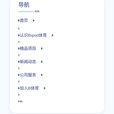
导航
首页
认识bsport体育
精品项目
新闻动态
公司服务
加入B体育