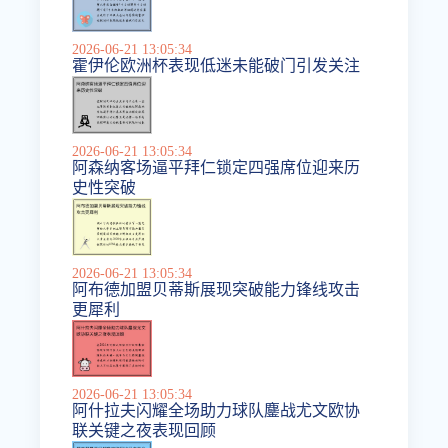
2026-06-21 13:05:34
霍伊伦欧洲杯表现低迷未能破门引发关注
2026-06-21 13:05:34
阿森纳客场逼平拜仁锁定四强席位迎来历
史性突破
2026-06-21 13:05:34
阿布德加盟贝蒂斯展现突破能力锋线攻击
更犀利
2026-06-21 13:05:34
阿什拉夫闪耀全场助力球队鏖战尤文欧协
联关键之夜表现回顾