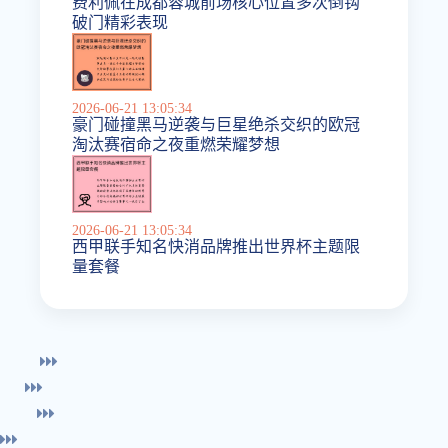
费利佩在成都蓉城前场核心位置多次倒钩
破门精彩表现
2026-06-21 13:05:34
豪门碰撞黑马逆袭与巨星绝杀交织的欧冠
淘汰赛宿命之夜重燃荣耀梦想
2026-06-21 13:05:34
西甲联手知名快消品牌推出世界杯主题限
量套餐