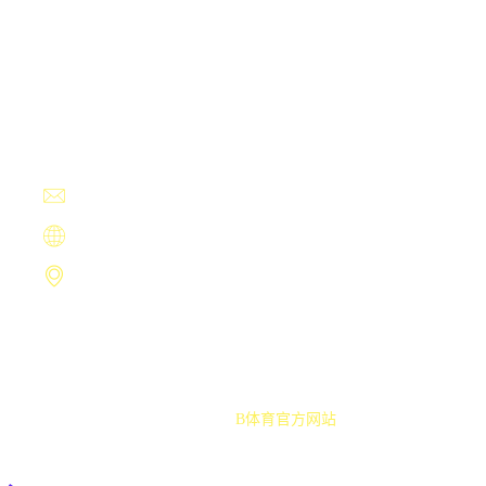
Contact Us
+13659630002
betrayed@qq.com
https://apps--bty.com
合肥市讲践观4号
Copyright ©
B体育官方网站
.