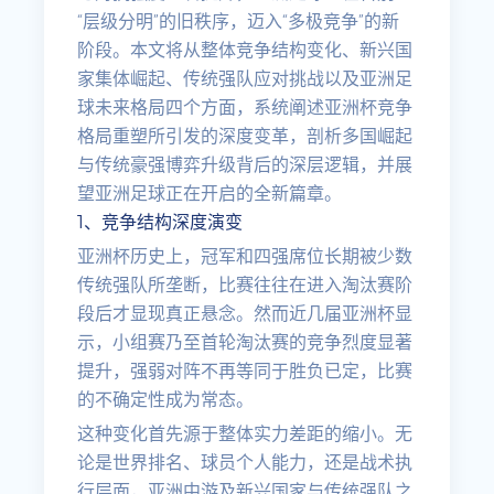
“层级分明”的旧秩序，迈入“多极竞争”的新
阶段。本文将从整体竞争结构变化、新兴国
家集体崛起、传统强队应对挑战以及亚洲足
球未来格局四个方面，系统阐述亚洲杯竞争
格局重塑所引发的深度变革，剖析多国崛起
与传统豪强博弈升级背后的深层逻辑，并展
望亚洲足球正在开启的全新篇章。
1、竞争结构深度演变
亚洲杯历史上，冠军和四强席位长期被少数
传统强队所垄断，比赛往往在进入淘汰赛阶
段后才显现真正悬念。然而近几届亚洲杯显
示，小组赛乃至首轮淘汰赛的竞争烈度显著
提升，强弱对阵不再等同于胜负已定，比赛
的不确定性成为常态。
这种变化首先源于整体实力差距的缩小。无
论是世界排名、球员个人能力，还是战术执
行层面，亚洲中游及新兴国家与传统强队之