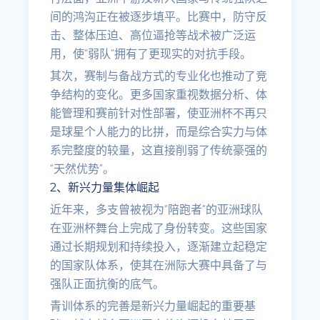
间的鸿沟正在被逐步填平。比赛中，防守反
击、整体压迫、高位逼抢等战术被广泛运
用，使“弱队”拥有了更现实的对抗手段。
其次，赛制与备战方式的专业化也推动了竞
争结构的变化。更多国家重视数据分析、体
能管理和赛前针对性部署，使亚洲杯不再只
是球星个人能力的比拼，而是综合实力与体
系完整度的较量，这直接削弱了传统豪强的
“天然优势”。
2、新兴力量集体崛起
近年来，多支曾被视为“陪跑者”的亚洲球队
在亚洲杯舞台上完成了身份转变。这些国家
通过长期规划和持续投入，逐渐建立起稳定
的国家队体系，使其在洲际大赛中具备了与
强队正面抗衡的底气。
青训体系的完善是新兴力量崛起的重要基