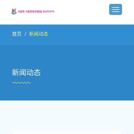
首页
新闻动态
新闻动态