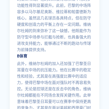
功能性得到显著提升。此前，巴黎的中场阵
容多以马尔基尼奥斯、维拉蒂和帕雷德斯为
核心，虽然这几名球员各具特点，但在防守
硬度和创造力的平衡上存在一定问题。维纳
尔杜姆的到来弥补了这一缺憾，他既能作为
防守型中场参与拦截与抢断，也具备强大的
进攻支持能力，能够通过不断的跑动与传球
为前锋提供支持。
B体育
此外，维纳尔杜姆的加入还加强了巴黎圣日
耳曼在中场的抗压能力。他在比赛中的稳定
性和经验，尤其是在高强度比赛中的适应
力，使得巴黎中场在面对强队时不再容易失
控。无论是控球还是在反击中的角色，维纳
尔杜姆都能在不同场合发挥关键作用。此举
意味着巴黎圣日耳曼可以在赛季中保持更高
的竞争力，尤其是在面对英超和西甲豪门时