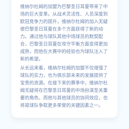
维纳尔杜姆的加盟为巴黎圣日耳曼带来了中
场的巨大变革。从战术灵活性、人员深度到
欧冠竞争力的提升，维纳尔杜姆的加入无疑
使巴黎圣日耳曼在多个方面获得了新的动
力。通过他与球队其他中场球员的默契配
合，巴黎圣日耳曼在攻守平衡方面变得更加
成熟，而他在大赛中的经验也为球队注入了
新的希望。
从长远来看，维纳尔杜姆的加盟不仅增强了
球队的实力，也为俱乐部未来的发展提供了
宝贵的资源。在接下来的赛季中，维纳尔杜
姆无疑将在巴黎圣日耳曼的中场扮演至关重
要的角色，而他与其他球员的协同效应，也
将是球队争取更多荣誉的关键因素之一。