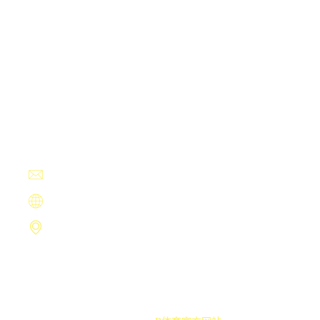
新闻动态
公司服务
加入B体育
Contact Us
+13659630002
betrayed@qq.com
https://apps--bty.com
合肥市讲践观4号