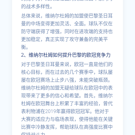
的战术多样性。
总体来说，维纳尔杜姆的加盟使巴黎圣日耳
曼的中场变得更加灵活、全面。球队不仅在
防守端获得了增强，同时在进攻端的支持也
更加稳定，真正实现了攻守兼备的完美平
衡。
2、维纳尔杜姆如何提升巴黎的欧冠竞争力
对于巴黎圣日耳曼来说，欧冠一直是他们的
核心目标，而在过去的几个赛季中，球队屡
屡在欧冠赛场上止步八强，未能突破瓶颈。
维纳尔杜姆的加盟无疑给球队在欧冠中的表
现带来了更多的信心和希望。首先，维纳尔
杜姆在欧冠舞台上积累了丰富的经验，曾代
表利物浦在2019年赢得欧冠冠军。他对于
大赛的适应力与临场表现，使得他能在关键
比赛中冷静发挥，帮助球队在高强度比赛中
保持战斗力。