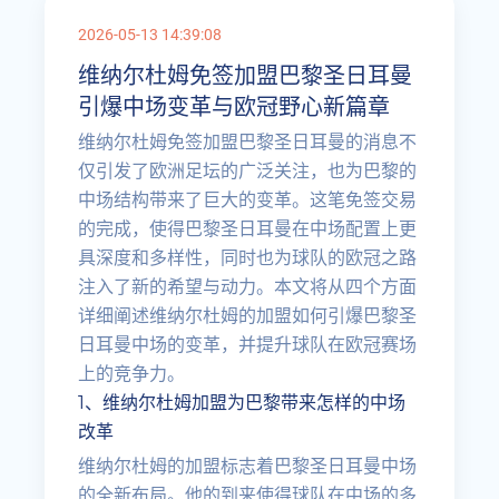
2026-05-13 14:39:08
维纳尔杜姆免签加盟巴黎圣日耳曼
引爆中场变革与欧冠野心新篇章
维纳尔杜姆免签加盟巴黎圣日耳曼的消息不
仅引发了欧洲足坛的广泛关注，也为巴黎的
中场结构带来了巨大的变革。这笔免签交易
的完成，使得巴黎圣日耳曼在中场配置上更
具深度和多样性，同时也为球队的欧冠之路
注入了新的希望与动力。本文将从四个方面
详细阐述维纳尔杜姆的加盟如何引爆巴黎圣
日耳曼中场的变革，并提升球队在欧冠赛场
上的竞争力。
1、维纳尔杜姆加盟为巴黎带来怎样的中场
改革
维纳尔杜姆的加盟标志着巴黎圣日耳曼中场
的全新布局。他的到来使得球队在中场的多