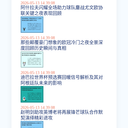
2026-05-13 14:39:08
阿什拉夫闪耀全场助力球队鏖战尤文欧协
联关键之夜表现回顾
2026-05-13 14:39:08
那些颠覆豪门想象的欧冠冷门之夜全景深
度回顾历史瞬间与真相
2026-05-13 14:39:08
迪巴拉世界杯预选赛回暖信号解析及其对
阿根廷队未来的影响
2026-05-13 14:39:08
赵明剑助攻英博老将再展锋芒球队合作默
契演绎精彩进攻