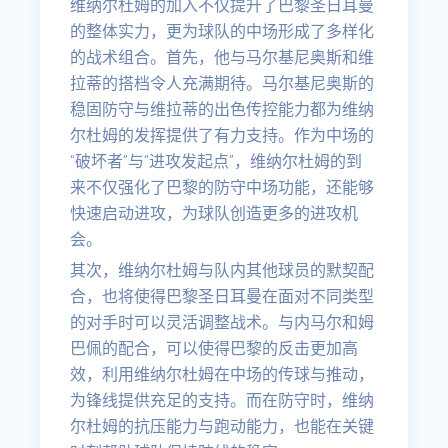
维纳尔杜姆的加入不仅提升了巴黎圣日耳曼
的整体实力，更为球队的中场形成了多样化
的战术组合。首先，他与马尔基尼奥斯和维
拉蒂的搭档令人充满期待。马尔基尼奥斯的
稳固防守与维拉蒂的出色传控能力都为维纳
尔杜姆的发挥提供了有力支持。作为中场的
“破坏者”与“进攻发起点”，维纳尔杜姆的到
来不仅强化了巴黎的防守中场功能，还能够
快速启动进攻，为球队创造更多的进攻机
会。
其次，维纳尔杜姆与队内其他球员的默契配
合，也将使得巴黎圣日耳曼在面对不同类型
的对手时可以灵活调整战术。与内马尔和姆
巴佩的配合，可以使得巴黎的反击更加高
效，利用维纳尔杜姆在中场的传球与推动，
为锋线提供充足的支持。而在防守时，维纳
尔杜姆的抗压能力与跑动能力，也能在关键