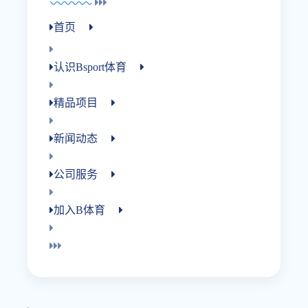
首页
认识bsport体育
精品项目
新闻动态
公司服务
加入B体育