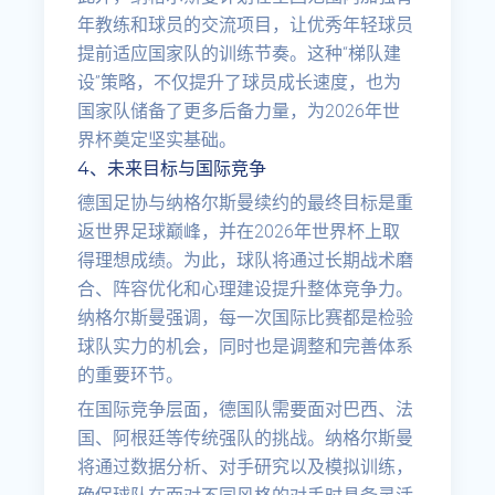
年教练和球员的交流项目，让优秀年轻球员
提前适应国家队的训练节奏。这种“梯队建
设”策略，不仅提升了球员成长速度，也为
国家队储备了更多后备力量，为2026年世
界杯奠定坚实基础。
4、未来目标与国际竞争
德国足协与纳格尔斯曼续约的最终目标是重
返世界足球巅峰，并在2026年世界杯上取
得理想成绩。为此，球队将通过长期战术磨
合、阵容优化和心理建设提升整体竞争力。
纳格尔斯曼强调，每一次国际比赛都是检验
球队实力的机会，同时也是调整和完善体系
的重要环节。
在国际竞争层面，德国队需要面对巴西、法
国、阿根廷等传统强队的挑战。纳格尔斯曼
将通过数据分析、对手研究以及模拟训练，