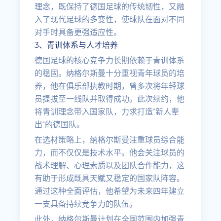
理念，既保持了德国足球的传统韧性，又融
入了现代足球的多变性，使球队在面对不同
对手时具备更强适应性。
3、青训体系与人才培养
德国足球的核心竞争力长期依赖于青训体系
的稳固。纳格尔斯曼十分重视青年球员的培
养，他在俱乐部执教时期，曾多次将年轻球
员提拔至一线队并取得成功。此次续约，他
将青训理念带入国家队，力求打造“新人辈
出”的德国队。
在选材策略上，纳格尔斯曼注重球员综合能
力，而不仅仅是技术水平。他会关注球员的
战术理解、心理素质以及团队合作能力，这
有助于形成既具天赋又稳定的国家队阵容。
通过这种全面评估，他希望为未来四年建立
一支具备持续竞争力的队伍。
此外，纳格尔斯曼计划在全国范围内加强青