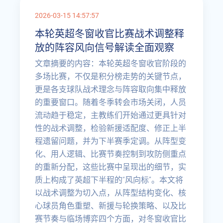
2026-03-15 14:57:57
本轮英超冬窗收官比赛战术调整释
放的阵容风向信号解读全面观察
文章摘要的内容：本轮英超冬窗收官阶段的
多场比赛，不仅是积分榜走势的关键节点，
更是各支球队战术理念与阵容取向集中释放
的重要窗口。随着冬季转会市场关闭，人员
流动趋于稳定，主教练们开始通过更具针对
性的战术调整，检验新援适配度、修正上半
程遗留问题，并为下半赛季定调。从阵型变
化、用人逻辑、比赛节奏控制到攻防侧重点
的重新分配，这些比赛中呈现出的细节，实
质上构成了英超下半程的“风向标”。本文将
以战术调整为切入点，从阵型结构变化、核
心球员角色重塑、新援与轮换策略、以及比
赛节奏与临场博弈四个方面，对冬窗收官比