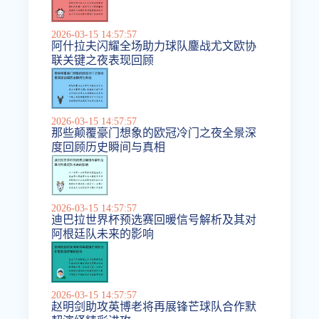
2026-03-15 14:57:57
阿什拉夫闪耀全场助力球队鏖战尤文欧协
联关键之夜表现回顾
2026-03-15 14:57:57
那些颠覆豪门想象的欧冠冷门之夜全景深
度回顾历史瞬间与真相
2026-03-15 14:57:57
迪巴拉世界杯预选赛回暖信号解析及其对
阿根廷队未来的影响
2026-03-15 14:57:57
赵明剑助攻英博老将再展锋芒球队合作默