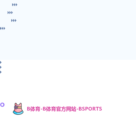
Bsport体育（B体育）是一个领先的体育娱乐平台，