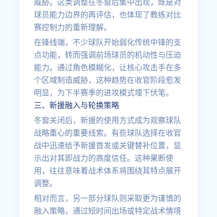
威胁。这类调整在冬窗后集中出现，既是对
球员能力边界的再评估，也体现了教练对比
赛控制力的重新理解。
在锋线端，不少球队开始弱化传统中锋的支
点功能，转而强调前场球员的机动性与压迫
能力。通过角色模糊化，让核心攻击手在多
个区域制造威胁，这种趋势在收官阶段愈发
明显，为下半赛季的进攻模式埋下伏笔。
三、新援融入与轮换策略
冬窗关闭后，新援的使用方式成为观察球队
战略重心的重要线索。有些球队选择在收官
战中迅速给予新援首发或关键替补位置，显
示出对其即战力的高度信任。这种果断使
用，往往意味着战术体系将围绕其特点展开
调整。
相对而言，另一部分球队则采取更为谨慎的
融入策略，通过短时间出场或特定战术情境