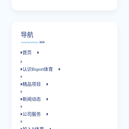
导航
首页
认识bsport体育
精品项目
新闻动态
公司服务