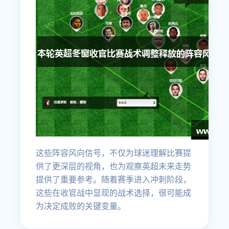
这些阵容风向信号，不仅为球迷理解比赛提
供了更深层的视角，也为观察英超未来走势
提供了重要参考。随着赛季进入冲刺阶段，
这些在收官战中显现的战术选择，很可能成
为决定成败的关键变量。