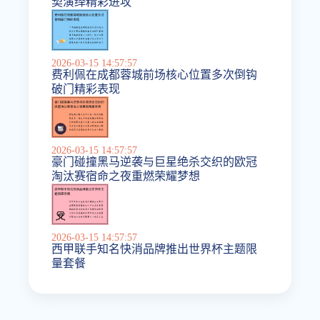
契演绎精彩进攻
2026-03-15 14:57:57
费利佩在成都蓉城前场核心位置多次倒钩
破门精彩表现
2026-03-15 14:57:57
豪门碰撞黑马逆袭与巨星绝杀交织的欧冠
淘汰赛宿命之夜重燃荣耀梦想
2026-03-15 14:57:57
西甲联手知名快消品牌推出世界杯主题限
量套餐