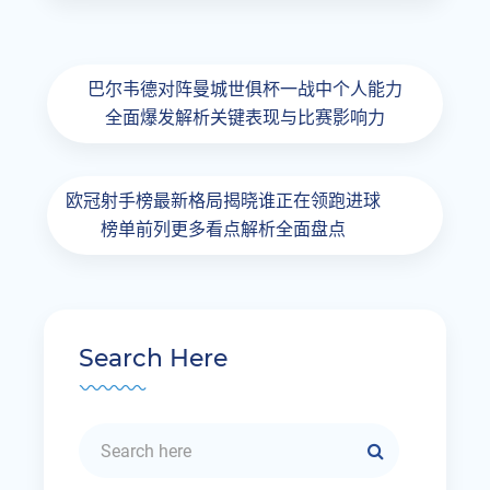
巴尔韦德对阵曼城世俱杯一战中个人能力
全面爆发解析关键表现与比赛影响力
欧冠射手榜最新格局揭晓谁正在领跑进球
榜单前列更多看点解析全面盘点
Search Here