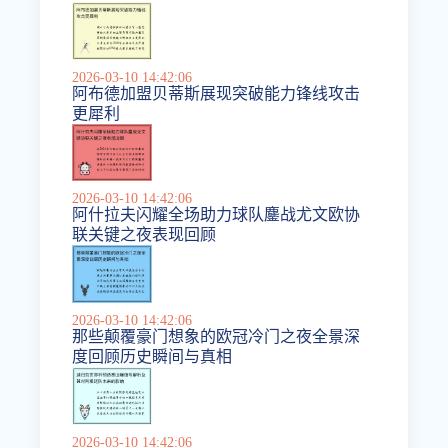
2026-03-10 14:42:06
阿布德加盟贝蒂斯展现突破能力锋线攻击
更犀利
2026-03-10 14:42:06
阿什拉夫闪耀全场助力球队鏖战尤文欧协
联关键之夜表现回顾
2026-03-10 14:42:06
那些颠覆豪门想象的欧冠冷门之夜全景深
度回顾历史瞬间与真相
2026-03-10 14:42:06