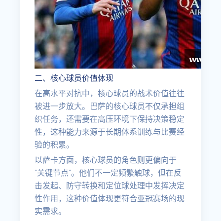
二、核心球员价值体现
在高水平对抗中，核心球员的战术价值往往
被进一步放大。巴萨的核心球员不仅承担组
织任务，还需要在高压环境下保持决策稳定
性，这种能力来源于长期体系训练与比赛经
验的积累。
以萨卡方面，核心球员的角色则更偏向于
“关键节点”。他们不一定频繁触球，但在反
击发起、防守转换和定位球处理中发挥决定
性作用，这种价值体现更符合亚冠赛场的现
实需求。