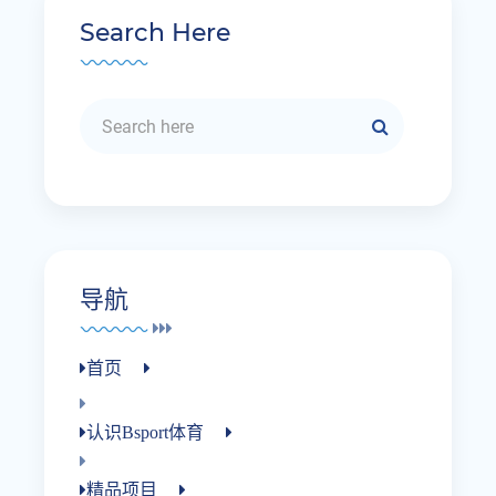
Search Here
导航
首页
认识bsport体育
精品项目