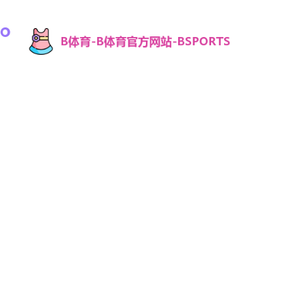
Bsport体育（B体育）是一个领先的体育娱乐平台，
专为用户提供丰富的赛事资讯、实时比分和高清赛
事直播。通过B体育官方平台，用户可以轻松获取各
种热门体育赛事的最新动态和专业分析，满足不同
体育爱好者的需求。B体育官方网站致力于打造一个
安全、稳定的线上体育娱乐环境，确保用户能够随
时随地享受高质量的观赛体验。立即访问B体育官方
网站，了解最新的体育赛事资讯，体验便捷的互动
娱乐服务！