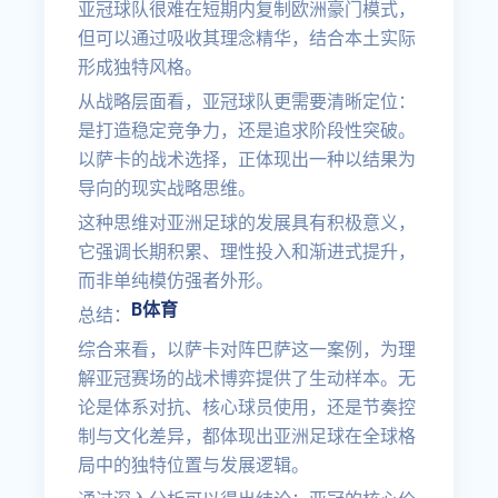
亚冠球队很难在短期内复制欧洲豪门模式，
但可以通过吸收其理念精华，结合本土实际
形成独特风格。
从战略层面看，亚冠球队更需要清晰定位：
是打造稳定竞争力，还是追求阶段性突破。
以萨卡的战术选择，正体现出一种以结果为
导向的现实战略思维。
这种思维对亚洲足球的发展具有积极意义，
它强调长期积累、理性投入和渐进式提升，
而非单纯模仿强者外形。
B体育
总结：
综合来看，以萨卡对阵巴萨这一案例，为理
解亚冠赛场的战术博弈提供了生动样本。无
论是体系对抗、核心球员使用，还是节奏控
制与文化差异，都体现出亚洲足球在全球格
局中的独特位置与发展逻辑。