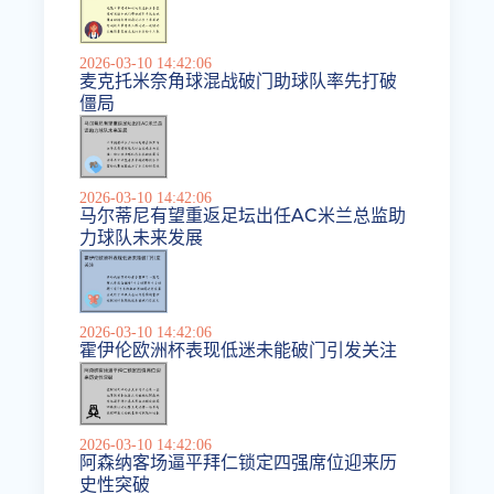
2026-03-10 14:42:06
麦克托米奈角球混战破门助球队率先打破
僵局
2026-03-10 14:42:06
马尔蒂尼有望重返足坛出任AC米兰总监助
力球队未来发展
2026-03-10 14:42:06
霍伊伦欧洲杯表现低迷未能破门引发关注
2026-03-10 14:42:06
阿森纳客场逼平拜仁锁定四强席位迎来历
史性突破