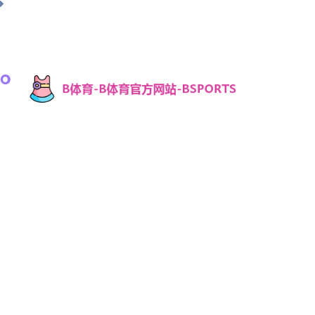
Bsport体育（B体育）是一个领先的体育娱乐平台，
专为用户提供丰富的赛事资讯、实时比分和高清赛
事直播。通过B体育官方平台，用户可以轻松获取各
种热门体育赛事的最新动态和专业分析，满足不同
体育爱好者的需求。B体育官方网站致力于打造一个
安全、稳定的线上体育娱乐环境，确保用户能够随
时随地享受高质量的观赛体验。立即访问B体育官方
网站，了解最新的体育赛事资讯，体验便捷的互动
娱乐服务！