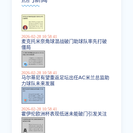
2026-02-28 10:58:41
麦克托米奈角球混战破门助球队率先打破
僵局
2026-02-28 10:58:41
马尔蒂尼有望重返足坛出任AC米兰总监助
力球队未来发展
2026-02-28 10:58:41
霍伊伦欧洲杯表现低迷未能破门引发关注