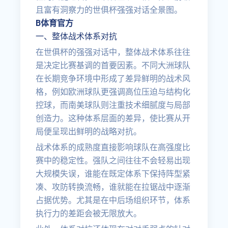
且富有洞察力的世俱杯强强对话全景图。
B体育官方
一、整体战术体系对抗
在世俱杯的强强对话中，整体战术体系往往
是决定比赛基调的首要因素。不同大洲球队
在长期竞争环境中形成了差异鲜明的战术风
格，例如欧洲球队更强调高位压迫与结构化
控球，而南美球队则注重技术细腻度与局部
创造力。这种体系层面的差异，使比赛从开
局便呈现出鲜明的战略对抗。
战术体系的成熟度直接影响球队在高强度比
赛中的稳定性。强队之间往往不会轻易出现
大规模失误，谁能在既定体系下保持阵型紧
凑、攻防转换流畅，谁就能在拉锯战中逐渐
占据优势。尤其是在中后场组织环节，体系
执行力的差距会被无限放大。