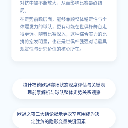
对抗中被不断放大，从而影响比赛最终结
局。
在走势前瞻层面，能够兼顾整体稳定性与个
体爆发力的球队，更有可能在世俱杯舞台走
得更远。随着比赛深入，这种综合实力的比
拼将愈发明显，也正是世俱杯强强对话最具
观赏性与研究价值的核心所在。
拉什福德欧冠赛场状态深度评估与关键表
现前景解析与球队整体走势关系观察
欧冠之夜三大结论揭示更衣室氛围成为决
定胜负的隐形变量关键因素