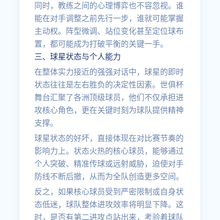
同时，教练之间的心理博弈也不容忽视。谁
能在对手调整之前先行一步，谁就可能掌握
主动权。阵型微调、站位变化甚至定位球布
置，都可能成为打破平衡的关键一手。
三、球星状态与个人能力
在整体实力接近的强强对话中，球星的即时
状态往往是左右胜负的决定性因素。世俱杯
舞台汇聚了各洲顶级球员，他们不仅承担进
攻核心角色，更在关键时刻为球队提供精神
支撑。
球星状态的好坏，直接体现在对比赛节奏的
影响力上。状态火热的核心球员，能够通过
个人突破、精准传球或远射威胁，迫使对手
防线不断后撤，从而为全队创造更多空间。
反之，如果核心球员受到严密限制或自身状
态低迷，球队整体进攻效率将明显下降。这
时，是否有第二进攻点站出来，考验着球队