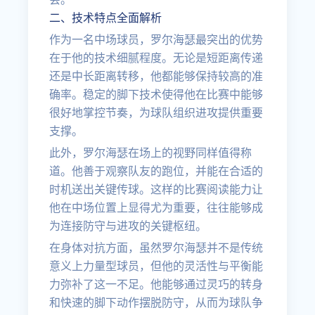
二、技术特点全面解析
作为一名中场球员，罗尔海瑟最突出的优势
在于他的技术细腻程度。无论是短距离传递
还是中长距离转移，他都能够保持较高的准
确率。稳定的脚下技术使得他在比赛中能够
很好地掌控节奏，为球队组织进攻提供重要
支撑。
此外，罗尔海瑟在场上的视野同样值得称
道。他善于观察队友的跑位，并能在合适的
时机送出关键传球。这样的比赛阅读能力让
他在中场位置上显得尤为重要，往往能够成
为连接防守与进攻的关键枢纽。
在身体对抗方面，虽然罗尔海瑟并不是传统
意义上力量型球员，但他的灵活性与平衡能
力弥补了这一不足。他能够通过灵巧的转身
和快速的脚下动作摆脱防守，从而为球队争