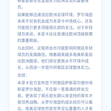
新星都曾在这里成长为欧洲足坛的重要球
员。
如果能够迅速适应欧洲足球环境，罗尔海瑟
未来不仅有机会成为本菲卡中场核心，还有
可能吸引更多顶级俱乐部的关注。对于年轻
球员来说，本菲卡往往是通往欧洲顶级联赛
的重要跳板。
与此同时，这笔转会也可能影响阿根廷年轻
球员的发展路径。随着越来越多南美新星前
往欧洲踢球，他们将在更高水平环境中成
长，从而进一步提升阿根廷足球整体实力。
总结：
本菲卡官方宣布签下阿根廷萨斯菲尔德中场
新星罗尔海瑟，不仅是一笔普通的转会交
易，更体现了俱乐部长期以来坚持的青年才
俊培养战略。从罗尔海瑟的成长经历可以看
出，南美足球依然是世界足坛重要的人才来