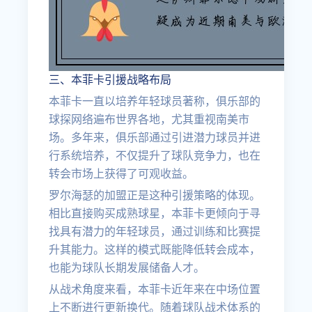
三、本菲卡引援战略布局
本菲卡一直以培养年轻球员著称，俱乐部的
球探网络遍布世界各地，尤其重视南美市
场。多年来，俱乐部通过引进潜力球员并进
行系统培养，不仅提升了球队竞争力，也在
转会市场上获得了可观收益。
罗尔海瑟的加盟正是这种引援策略的体现。
相比直接购买成熟球星，本菲卡更倾向于寻
找具有潜力的年轻球员，通过训练和比赛提
升其能力。这样的模式既能降低转会成本，
也能为球队长期发展储备人才。
从战术角度来看，本菲卡近年来在中场位置
上不断进行更新换代。随着球队战术体系的