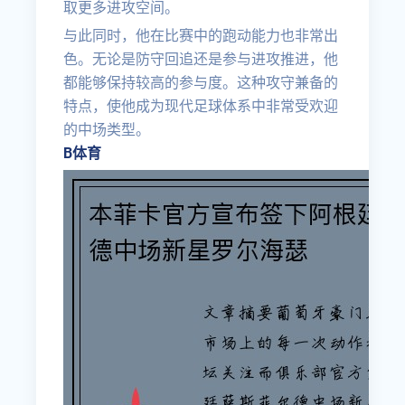
取更多进攻空间。
与此同时，他在比赛中的跑动能力也非常出
色。无论是防守回追还是参与进攻推进，他
都能够保持较高的参与度。这种攻守兼备的
特点，使他成为现代足球体系中非常受欢迎
的中场类型。
B体育