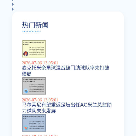
热门新闻
2026-07-06 13:05:01
麦克托米奈角球混战破门助球队率先打破
僵局
2026-07-06 13:05:01
马尔蒂尼有望重返足坛出任AC米兰总监助
力球队未来发展