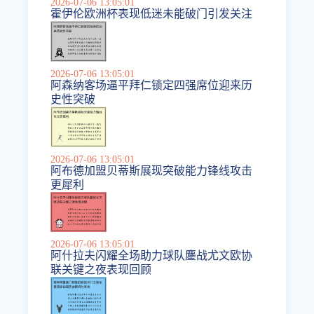
2026-07-06 13:05:01
霍伊伦欧洲杯表现低迷未能破门引发关注
2026-07-06 13:05:01
阿森纳客场逼平拜仁锁定四强席位迎来历
史性突破
2026-07-06 13:05:01
阿布德加盟贝蒂斯展现突破能力锋线攻击
更犀利
2026-07-06 13:05:01
阿什拉夫闪耀全场助力球队鏖战尤文欧协
联关键之夜表现回顾