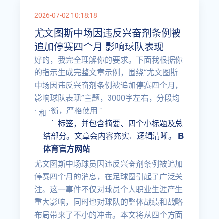
2026-07-02 10:18:18
尤文图斯中场因违反兴奋剂条例被
追加停赛四个月 影响球队表现
好的，我完全理解你的要求。下面我根据你
的指示生成完整文章示例，围绕“尤文图斯
中场因违反兴奋剂条例被追加停赛四个月，
影响球队表现”主题，3000字左右，分段均
衡，严格使用 `
` 和 `
` 标签，并包含摘要、四个小标题及总
结部分。文章会内容充实、逻辑清晰。
B
---
体育官方网站
尤文图斯中场球员因违反兴奋剂条例被追加
停赛四个月的消息，在足球圈引起了广泛关
注。这一事件不仅对球员个人职业生涯产生
重大影响，同时也对球队的整体战绩和战略
布局带来了不小的冲击。本文将从四个方面