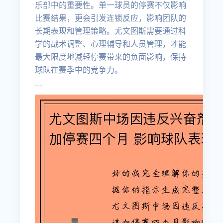
乐部中的重要性。单一球员的停赛不仅影响
比赛结果，更会引发连锁反应，影响团队的
长期表现和管理策略。尤文图斯需要通过科
学的战术调整、心理辅导和人员管理，才能
最大限度地减轻停赛带来的负面影响，保持
球队在赛季中的竞争力。
---