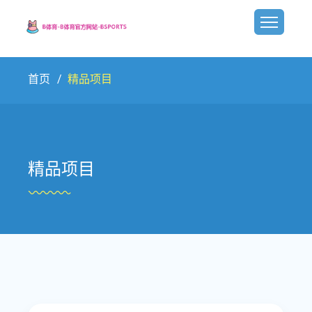
首页
精品项目
精品项目