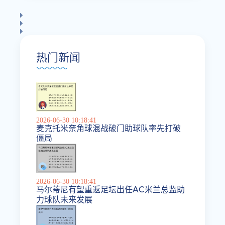
热门新闻
2026-06-30 10:18:41
麦克托米奈角球混战破门助球队率先打破
僵局
2026-06-30 10:18:41
马尔蒂尼有望重返足坛出任AC米兰总监助
力球队未来发展