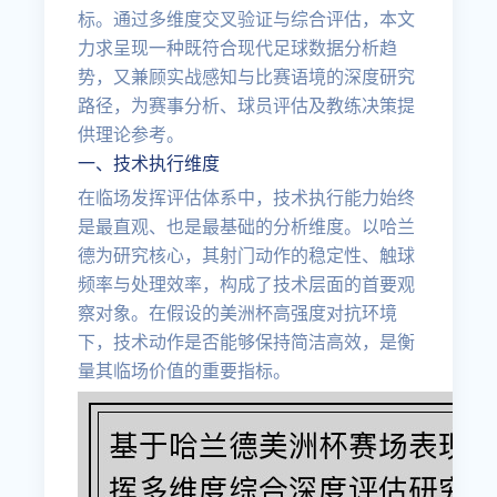
标。通过多维度交叉验证与综合评估，本文
力求呈现一种既符合现代足球数据分析趋
势，又兼顾实战感知与比赛语境的深度研究
路径，为赛事分析、球员评估及教练决策提
供理论参考。
一、技术执行维度
在临场发挥评估体系中，技术执行能力始终
是最直观、也是最基础的分析维度。以哈兰
德为研究核心，其射门动作的稳定性、触球
频率与处理效率，构成了技术层面的首要观
察对象。在假设的美洲杯高强度对抗环境
下，技术动作是否能够保持简洁高效，是衡
量其临场价值的重要指标。