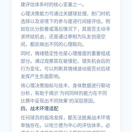
建评估体系时的核心变量之一。
心理决策能力可通过关键球处理、射门时机
选择以及逆境下的参与度进行间接评估。例
如在比分胶着或落后情况下，其是否主动寻
求终结机会，还是通过牵制为队友创造空
间，都反映出不同的心理取向。
同时，情绪稳定性也是心理维度的重要组成
部分。通过观察其在被侵犯、错失机会后的
行为变化，可以判断其情绪波动是否对后续
发挥产生负面影响。
将心理决策指标与技术、身体数据进行联动
分析，有助于揭示“为何同样的能力在不同
比赛中呈现出不同效果”的深层原因。
四、战术环境适配
任何球员的临场发挥，都无法脱离战术环境
单独存在。以哈兰德为中心的评估体系，必