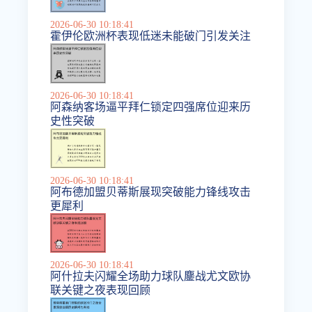
2026-06-30 10:18:41
霍伊伦欧洲杯表现低迷未能破门引发关注
2026-06-30 10:18:41
阿森纳客场逼平拜仁锁定四强席位迎来历
史性突破
2026-06-30 10:18:41
阿布德加盟贝蒂斯展现突破能力锋线攻击
更犀利
2026-06-30 10:18:41
阿什拉夫闪耀全场助力球队鏖战尤文欧协
联关键之夜表现回顾