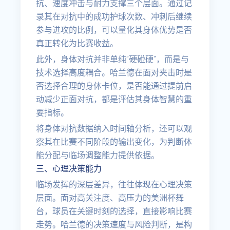
抗、速度冲击与耐力支撑三个层面。通过记
录其在对抗中的成功护球次数、冲刺后继续
参与进攻的比例，可以量化其身体优势是否
真正转化为比赛收益。
此外，身体对抗并非单纯“硬碰硬”，而是与
技术选择高度耦合。哈兰德在面对夹击时是
否选择合理的身体卡位，是否能通过提前启
动减少正面对抗，都是评估其身体智慧的重
要指标。
将身体对抗数据纳入时间轴分析，还可以观
察其在比赛不同阶段的输出变化，为判断体
能分配与临场调整能力提供依据。
三、心理决策能力
临场发挥的深层差异，往往体现在心理决策
层面。面对高关注度、高压力的美洲杯舞
台，球员在关键时刻的选择，直接影响比赛
走势。哈兰德的决策速度与风险判断，是构