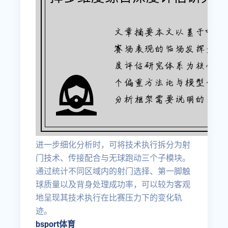
进一步细化分析时，可将技术执行拆分为射
门技术、传接配合与无球跑动三个子模块。
通过统计不同区域内的射门选择、第一脚触
球质量以及背身处理成功率，可以较为客观
地呈现其技术执行在比赛压力下的变化轨
迹。
bsport体育