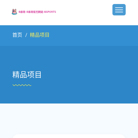
首页
精品项目
精品项目