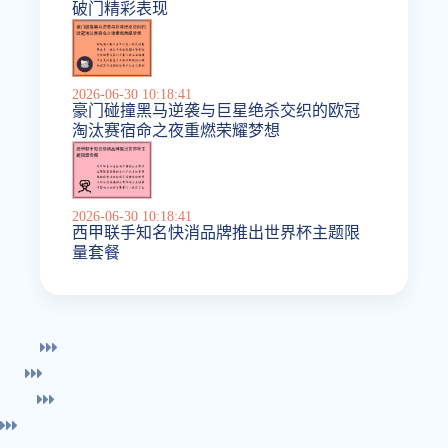
破门精彩表现
2026-06-30 10:18:41
豪门碰撞黑马逆袭与巨星绝杀交织的欧冠
淘汰赛宿命之夜重燃荣耀梦想
2026-06-30 10:18:41
西甲联手知名快消品牌推出世界杯主题限
量套餐