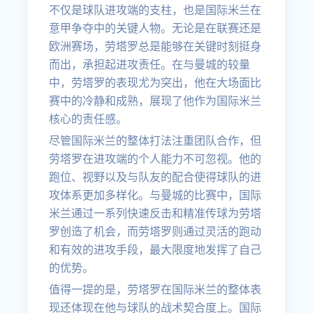
不仅是球队进攻端的支柱，也是国际米兰在
意甲争夺中的关键人物。无论是在联赛还是
欧洲赛场，劳塔罗总是能够在关键时刻挺身
而出，承担起进攻责任。在与曼城的较量
中，劳塔罗的表现尤为突出，他在大场面比
赛中的冷静和成熟，展现了他作为国际米兰
核心的责任感。
尽管国际米兰的整体打法注重团队合作，但
劳塔罗在进攻端的个人能力不可忽视。他的
跑位、视野以及与队友的配合使得球队的进
攻体系更加多样化。与曼城的比赛中，国际
米兰通过一系列快速反击和精准传球为劳塔
罗创造了机会，而劳塔罗则通过灵活的跑动
和有效的进攻手段，最大限度地发挥了自己
的优势。
值得一提的是，劳塔罗在国际米兰的整体表
现还体现在他与球队的战术契合度上。国际