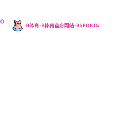
Bsport体育（B体育）是一个领先的体育娱乐平台，
专为用户提供丰富的赛事资讯、实时比分和高清赛
事直播。通过B体育官方平台，用户可以轻松获取各
种热门体育赛事的最新动态和专业分析，满足不同
体育爱好者的需求。B体育官方网站致力于打造一个
安全、稳定的线上体育娱乐环境，确保用户能够随
时随地享受高质量的观赛体验。立即访问B体育官方
网站，了解最新的体育赛事资讯，体验便捷的互动
娱乐服务！