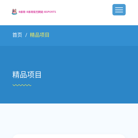
首页
精品项目
精品项目