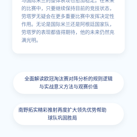
与国际米兰的整体表现也愈加稳定。在未来
的比赛中，只要继续保持目前的竞技状态，
劳塔罗无疑会在更多重要比赛中发挥决定性
作用。无论是国际米兰还是阿根廷国家队，
劳塔罗的表现都值得期待，他的未来仍然充
满光明。
全面解读欧冠淘汰赛对阵分析的规则逻辑
与实战意义方法与观赛价值
南野拓实精彩推射再度扩大领先优势帮助
球队巩固胜局