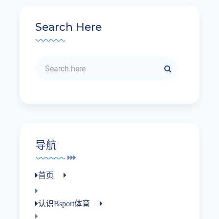
Search Here
导航
首页
认识bsport体育