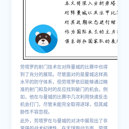
劳塔罗的射门技术在对阵曼城的比赛中也得
到了充分的展现。尽管面对的是曼城这样高
水平的防守体系，但劳塔罗依旧能够通过精
准的射门和及时的反应找到破门的机会。例
如，他在与曼城的比赛中几次利用快速反击
机会打门，尽管未能完全取得进球，但其威
胁性不容忽视。
此外，劳塔罗在与曼城的对决中展现出了非
常强的战术纪律性。在无球跑动方面，劳塔