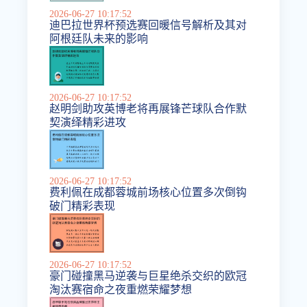
2026-06-27 10:17:52
迪巴拉世界杯预选赛回暖信号解析及其对
阿根廷队未来的影响
2026-06-27 10:17:52
赵明剑助攻英博老将再展锋芒球队合作默
契演绎精彩进攻
2026-06-27 10:17:52
费利佩在成都蓉城前场核心位置多次倒钩
破门精彩表现
2026-06-27 10:17:52
豪门碰撞黑马逆袭与巨星绝杀交织的欧冠
淘汰赛宿命之夜重燃荣耀梦想