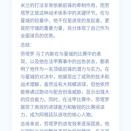
米兰的打法非常依赖前锋的牵制作用，而劳
塔罗正是这种战术体系中的关键环节。在与
曼城的较量中，他不仅是进攻的发起者，更
是防守端的重要力量，充分体现了自己作为
全面球员的优势。
总结：
劳塔罗·马丁内斯在与曼城的比赛中的表
现，以及他在法甲赛事中的出色状态，都表
明了他作为一名顶级前锋的潜力与实力。在
与曼城的对决中，他展现出了成熟的技术和
战术理解，虽然没有大规模进球，但他依然
能够通过跑动与配合创造威胁，显示出强大
的综合能力。同时，在法甲比赛中，劳塔罗
展现了高效的进球能力和敏锐的比赛阅读
力，成为阿根廷队进攻的核心人物。
总体来说，劳塔罗的进攻效率逐渐提高，他