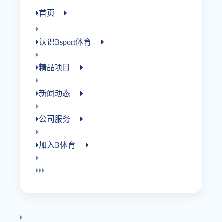
首页
认识bsport体育
精品项目
新闻动态
公司服务
加入B体育