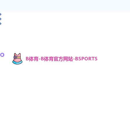
Bsport体育（B体育）是一个领先的体育娱乐平台，
专为用户提供丰富的赛事资讯、实时比分和高清赛
事直播。通过B体育官方平台，用户可以轻松获取各
种热门体育赛事的最新动态和专业分析，满足不同
体育爱好者的需求。B体育官方网站致力于打造一个
安全、稳定的线上体育娱乐环境，确保用户能够随
时随地享受高质量的观赛体验。立即访问B体育官方