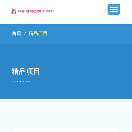
首页
精品项目
精品项目