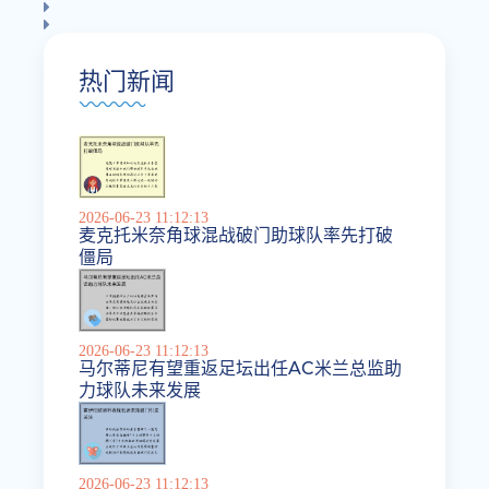
热门新闻
2026-06-23 11:12:13
麦克托米奈角球混战破门助球队率先打破
僵局
2026-06-23 11:12:13
马尔蒂尼有望重返足坛出任AC米兰总监助
力球队未来发展
2026-06-23 11:12:13