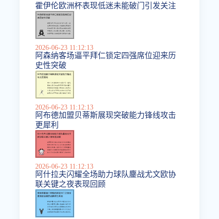
霍伊伦欧洲杯表现低迷未能破门引发关注
2026-06-23 11:12:13
阿森纳客场逼平拜仁锁定四强席位迎来历
史性突破
2026-06-23 11:12:13
阿布德加盟贝蒂斯展现突破能力锋线攻击
更犀利
2026-06-23 11:12:13
阿什拉夫闪耀全场助力球队鏖战尤文欧协
联关键之夜表现回顾