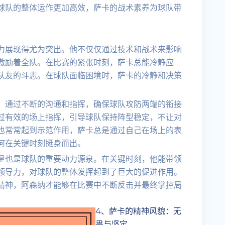
球队的整体运作更加高效，萨卡的战术素养为球队带
力展现得尤为突出。他不仅仅通过技术和战术来影响
激励着全队。在比赛的紧张时刻，萨卡总能冷静应
队友的斗志。在球队面临困境时，萨卡的冷静和决策
，通过不断的沟通和指挥，确保球队攻防两端的衔接
过有效的场上指挥，引导球队保持阵型稳定，不让对
也常常起到示范作用，萨卡总是通过自己在场上的表
何在关键时刻挺身而出。
量也是球队的重要动力源泉。在关键时刻，他能带领
领导力，对球队的整体发挥起到了巨大的促进作用。
精神，阿森纳才能够在比赛中不断反击并最终掌控局
4、萨卡的精神风貌：无
畏与坚定