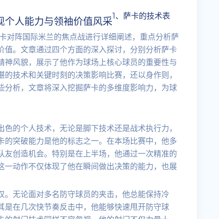
1、萨卡的技术表
现个人能力与领袖价值风采
萨卡对阵国际米兰的焦点战进行详细阐述，重点分析萨
价值。文章通过四个方面的深入探讨，分别分析萨卡
精神风貌，展示了他作为球场上核心球员的重要性与
湛的技术和关键时刻的决策影响比赛，还以身作则，
些分析，文章将深入挖掘萨卡的多维度影响力，为球
出色的个人技术，无论是脚下技术还是战术执行力，
卡的突破能力是他的标志之一。在本场比赛中，他多
队友创造机会。特别是在上半场，他通过一次精准的
这一动作不仅体现了他在瞬间做出决策的能力，也展
叹。无论面对多名防守球员的夹击，他总能保持冷
其是在几次快节奏反击中，他能够快速甩开防守球