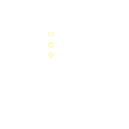
航
Contact Us
+13659630002
首页
认识bsport体育
betrayed@qq.com
精品项目
新闻动态
https://apps--bty.com
公司服务
加入B体育
合肥市讲践观4号