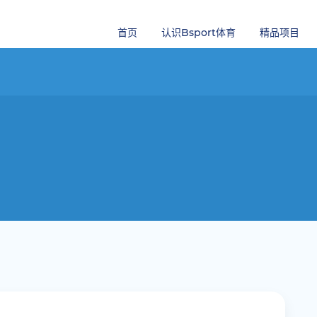
首页
认识bsport体育
精品项目