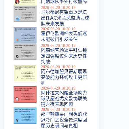
门助球队率先打破僵局
2026-06-20 10:20:19
马尔蒂尼有望重返足坛
出任AC米兰总监助力球
队未来发展
2026-06-20 10:20:19
霍伊伦欧洲杯表现低迷
未能破门引发关注
2026-06-20 10:20:19
阿森纳客场逼平拜仁锁
定四强席位迎来历史性
突破
2026-06-20 10:20:19
阿布德加盟贝蒂斯展现
突破能力锋线攻击更犀
利
2026-06-20 10:20:19
阿什拉夫闪耀全场助力
球队鏖战尤文欧协联关
键之夜表现回顾
2026-06-20 10:20:19
那些颠覆豪门想象的欧
冠冷门之夜全景深度回
顾历史瞬间与真相