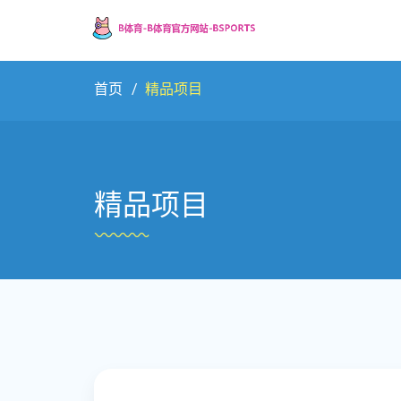
首页
精品项目
精品项目