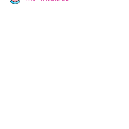
导
Bsport体育（B体育）是一个领先的体育娱乐平台，
专为用户提供丰富的赛事资讯、实时比分和高清赛
事直播。通过B体育官方平台，用户可以轻松获取
各种热门体育赛事的最新动态和专业分析，满足不
同体育爱好者的需求。B体育官方网站致力于打造
一个安全、稳定的线上体育娱乐环境，确保用户能
够随时随地享受高质量的观赛体验。立即访问B体
育官方网站，了解最新的体育赛事资讯，体验便捷
的互动娱乐服务！