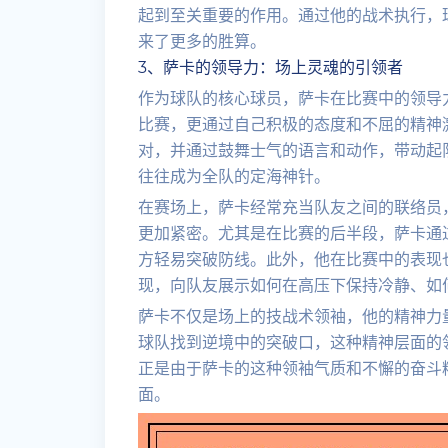
起到至关重要的作用。通过他的战术执行，
来了更多的胜算。
3、萨卡的领导力：场上灵魂的引领者
作为球队的核心球员，萨卡在比赛中的领导
比赛，更通过自己积极的态度和不屈的精神
对，并通过鼓舞士气的语言和动作，带动起
往往成为全队的定海神针。
在赛场上，萨卡经常充当队友之间的联络员
更加紧密。尤其是在比赛的后半段，萨卡通
方轻易突破防线。此外，他在比赛中的表现
现，向队友展示如何在高压下保持冷静、如
萨卡不仅是场上的技战术领袖，他的精神力
球队找到逆境中的突破口，这种精神层面的
正是由于萨卡的这种领袖气质和不懈的奋斗
面。