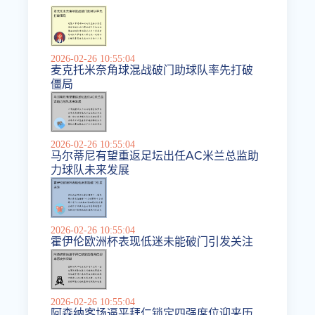
2026-02-26 10:55:04
麦克托米奈角球混战破门助球队率先打破
僵局
2026-02-26 10:55:04
马尔蒂尼有望重返足坛出任AC米兰总监助
力球队未来发展
2026-02-26 10:55:04
霍伊伦欧洲杯表现低迷未能破门引发关注
2026-02-26 10:55:04
阿森纳客场逼平拜仁锁定四强席位迎来历