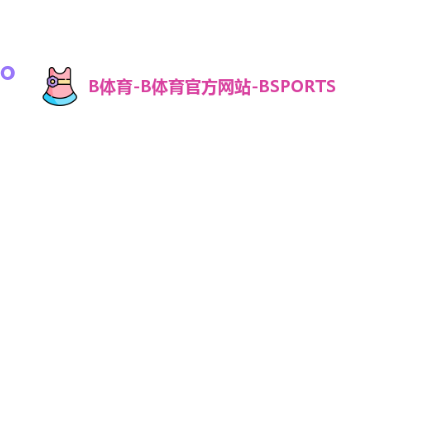
Bsport体育（B体育）是一个领先的体育娱乐平台，
专为用户提供丰富的赛事资讯、实时比分和高清赛
事直播。通过B体育官方平台，用户可以轻松获取各
种热门体育赛事的最新动态和专业分析，满足不同
体育爱好者的需求。B体育官方网站致力于打造一个
安全、稳定的线上体育娱乐环境，确保用户能够随
时随地享受高质量的观赛体验。立即访问B体育官方
网站，了解最新的体育赛事资讯，体验便捷的互动
娱乐服务！