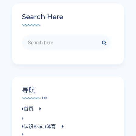
Search Here
导航
首页
认识bsport体育