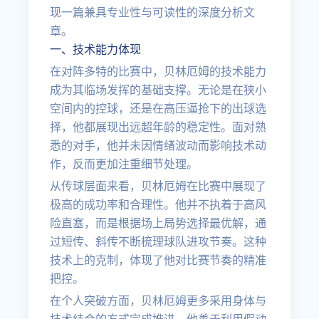
现一篇兼具专业性与可读性的深度分析文
章。
一、技术能力体现
在对阵多特的比赛中，贝林厄姆的技术能力
成为其临场发挥的基础支撑。无论是在狭小
空间内的控球，还是在高压逼抢下的出球选
择，他都展现出远超年龄的稳定性。面对熟
悉的对手，他并未因情绪波动而影响技术动
作，反而更加注重细节处理。
从传球层面来看，贝林厄姆在比赛中展现了
极高的成功率和合理性。他并不执着于高风
险直塞，而是根据场上局势选择最优解，通
过短传、斜传不断梳理球队进攻节奏。这种
技术上的克制，体现了他对比赛节奏的精准
把控。
在个人突破方面，贝林厄姆更多采用身体与