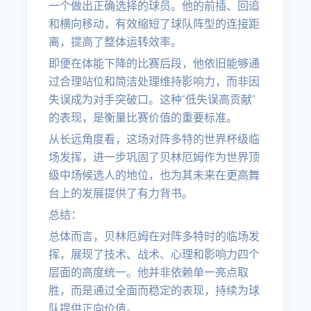
一个做出正确选择的球员。他的前插、回追
和横向移动，有效缩短了球队阵型的连接距
离，提高了整体运转效率。
即便在体能下降的比赛后段，他依旧能够通
过合理站位和简洁处理维持影响力，而非因
失误成为对手突破口。这种“低失误高贡献”
的表现，是衡量比赛价值的重要标准。
从长远角度看，这场对阵多特的世界杯级临
场发挥，进一步巩固了贝林厄姆作为世界顶
级中场候选人的地位，也为其未来在更高舞
台上的发展提供了有力背书。
总结：
总体而言，贝林厄姆在对阵多特时的临场发
挥，展现了技术、战术、心理和影响力四个
层面的高度统一。他并非依赖单一亮点取
胜，而是通过全面而稳定的表现，持续为球
队提供正向价值。