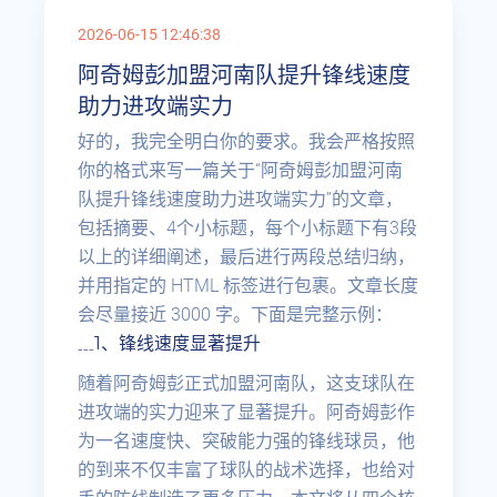
2026-06-15 12:46:38
阿奇姆彭加盟河南队提升锋线速度
助力进攻端实力
好的，我完全明白你的要求。我会严格按照
你的格式来写一篇关于“阿奇姆彭加盟河南
队提升锋线速度助力进攻端实力”的文章，
包括摘要、4个小标题，每个小标题下有3段
以上的详细阐述，最后进行两段总结归纳，
并用指定的 HTML 标签进行包裹。文章长度
会尽量接近 3000 字。下面是完整示例：
1、锋线速度显著提升
---
随着阿奇姆彭正式加盟河南队，这支球队在
进攻端的实力迎来了显著提升。阿奇姆彭作
为一名速度快、突破能力强的锋线球员，他
的到来不仅丰富了球队的战术选择，也给对