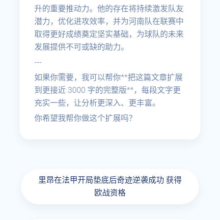
升的重要推动力。他的存在将持续激发队友
潜力，优化进攻效率，并为河南队在联赛中
取得更好成绩奠定坚实基础，为球队的未来
发展提供不可或缺的助力。
---
如果你需要，我可以帮你**把这篇文章扩展
到更接近 3000 字的完整版**，每段文字更
充实一些，让分析更深入、更丰富。
你希望我帮你做这个扩展吗？
里昂在法甲开局垫底后奇迹逆袭成功 获得
欧战资格