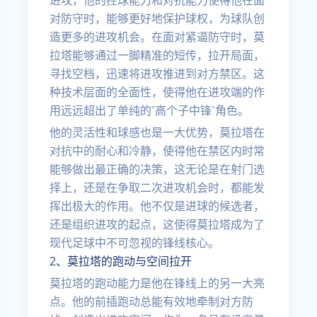
进攻，他的控球能力和对抗能力使得他在面
对防守时，能够更好地保护球权，为球队创
造更多的进攻机会。在面对紧逼防守时，莫
拉塔能够通过一脚精准的短传，拉开局面，
寻找空档，迅速将进攻推进到对方禁区。这
种技术层面的全面性，使得他在进攻端的作
用远远超出了单纯的“高个子中锋”角色。
他的灵活性和球感也是一大优势，莫拉塔在
对抗中的耐心和冷静，使得他在禁区内时常
能够做出最正确的决策，这无论是在射门选
择上，还是在争取二次进攻机会时，都能发
挥出极大的作用。他不仅是进球的候选者，
还是组织进攻的起点，这使得莫拉塔成为了
现代足球中不可忽视的锋线核心。
2、莫拉塔的跑动与空间拉开
莫拉塔的跑动能力是他在锋线上的另一大亮
点。他的前插跑动总能有效地牵制对方防