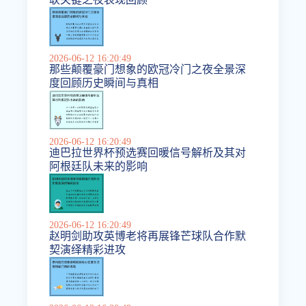
2026-06-12 16:20:49
那些颠覆豪门想象的欧冠冷门之夜全景深
度回顾历史瞬间与真相
2026-06-12 16:20:49
迪巴拉世界杯预选赛回暖信号解析及其对
阿根廷队未来的影响
2026-06-12 16:20:49
赵明剑助攻英博老将再展锋芒球队合作默
契演绎精彩进攻