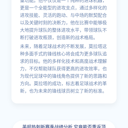
重功能。他不仅仅是一个纯粹的进球机器，
更是一个全能型的进攻支点，通过多样化的
进攻技能、灵活的跑动、与中场的默契配合
以及关键时刻的决断力，他在比赛中能够极
大地提升球队的整体进攻水平，带领球队不
断打破进攻瓶颈，创造新的战术格局。
未来，随着足球战术的不断发展，莫拉塔这
种多面手式的锋线核心将会成为更多球队追
求的目标。他的多样化技术和高度战术理解
力，不仅帮助球队获得更高的进攻效率，也
为现代足球中的锋线角色提供了新的思路和
方向。莫拉塔的成功，标志着足球战术的革
新，也为未来的锋线球员树立了新的标准。
英超热刺新赛季战绩分析 究竟能否重返顶