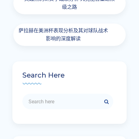
级之路
萨拉赫在美洲杯表现分析及其对球队战术
影响的深度解读
Search Here