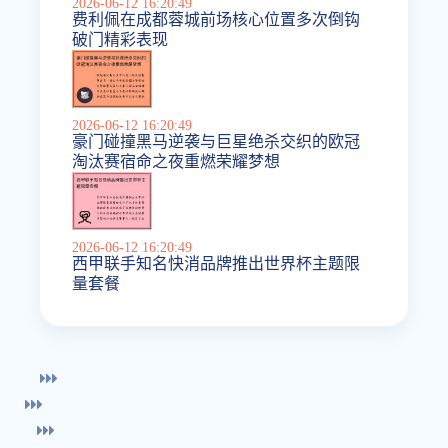
2026-06-12 16:20:49
费利佩在成都蓉城前场核心位置多次倒钩
破门精彩表现
2026-06-12 16:20:49
豪门碰撞黑马逆袭与巨星绝杀交织的欧冠
淘汰赛宿命之夜重燃荣耀梦想
2026-06-12 16:20:49
西甲联手知名快消品牌推出世界杯主题限
量套餐