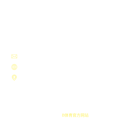
加入B体育
Contact Us
+13659630002
betrayed@qq.com
https://apps--bty.com
合肥市讲践观4号
Copyright ©
B体育官方网站
.