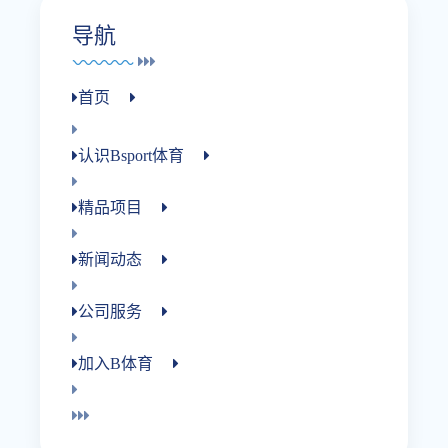
导航
首页
认识bsport体育
精品项目
新闻动态
公司服务
加入B体育