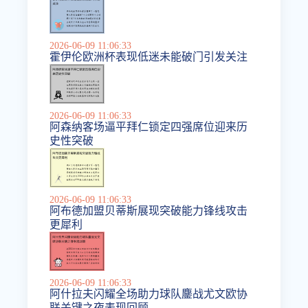
2026-06-09 11:06:33
霍伊伦欧洲杯表现低迷未能破门引发关注
2026-06-09 11:06:33
阿森纳客场逼平拜仁锁定四强席位迎来历
史性突破
2026-06-09 11:06:33
阿布德加盟贝蒂斯展现突破能力锋线攻击
更犀利
2026-06-09 11:06:33
阿什拉夫闪耀全场助力球队鏖战尤文欧协
联关键之夜表现回顾