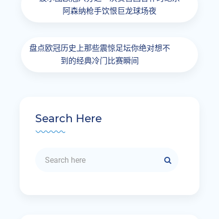
阿森纳枪手饮恨巨龙球场夜
盘点欧冠历史上那些震惊足坛你绝对想不
到的经典冷门比赛瞬间
Search Here