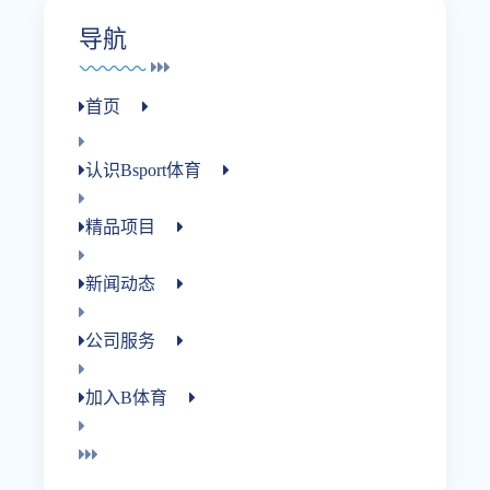
导航
首页
认识bsport体育
精品项目
新闻动态
公司服务
加入B体育