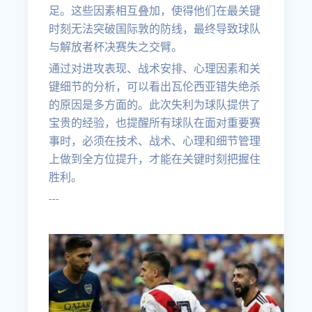
足。这些因素相互叠加，使得他们在最关键
时刻无法突破国际敦的防线，最终导致球队
与解放者杯决赛失之交臂。
通过对进攻表现、战术安排、心理因素和关
键细节的分析，可以看出瓦伦西亚错失绝杀
的原因是多方面的。此次失利为球队提供了
宝贵的经验，也提醒所有球队在面对重要赛
事时，必须在技术、战术、心理和细节管理
上做到全方位提升，才能在关键时刻把握住
胜利。
---