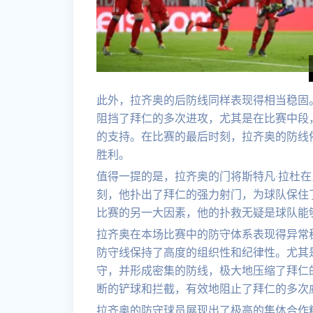
此外，拉齐奥的后防线同样表现得相当稳固。
阻挡了拜仁的多次进攻，尤其是在比赛中段
的支持。在比赛的最后时刻，拉齐奥的防线
胜利。
值得一提的是，拉齐奥的门将斯特凡·拉杜
刻，他扑出了拜仁的强力射门，为球队保住
比赛的另一大因素，他的扑救无疑是球队能
拉齐奥在本场比赛中的防守体系表现得异常
防守线保持了高度的组织性和纪律性。尤其
守，并形成密集的防线，极大地压缩了拜仁
断的铲球和拦截，有效地阻止了拜仁的多次
拉齐奥的防守球员展现出了极高的集体合作