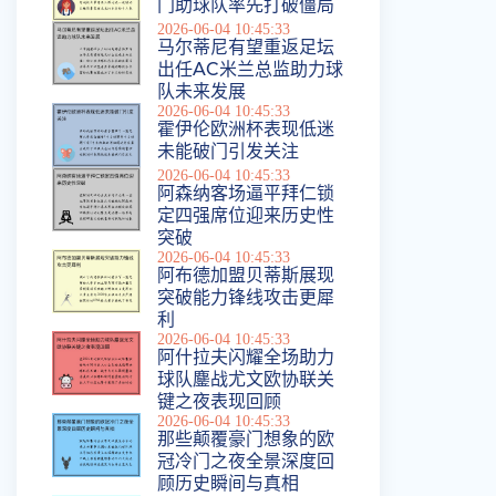
门助球队率先打破僵局
2026-06-04 10:45:33
马尔蒂尼有望重返足坛
出任AC米兰总监助力球
队未来发展
2026-06-04 10:45:33
霍伊伦欧洲杯表现低迷
未能破门引发关注
2026-06-04 10:45:33
阿森纳客场逼平拜仁锁
定四强席位迎来历史性
突破
2026-06-04 10:45:33
阿布德加盟贝蒂斯展现
突破能力锋线攻击更犀
利
2026-06-04 10:45:33
阿什拉夫闪耀全场助力
球队鏖战尤文欧协联关
键之夜表现回顾
2026-06-04 10:45:33
那些颠覆豪门想象的欧
冠冷门之夜全景深度回
顾历史瞬间与真相