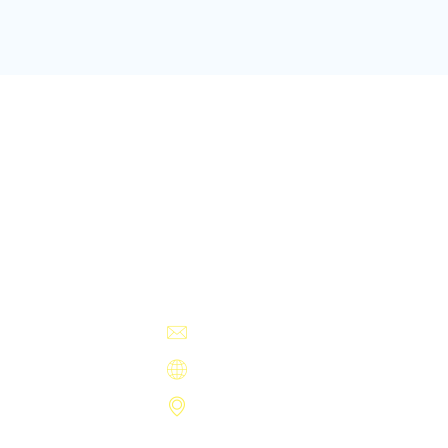
航
Contact Us
+13659630002
首页
认识bsport体育
betrayed@qq.com
精品项目
新闻动态
https://apps--bty.com
公司服务
加入B体育
合肥市讲践观4号