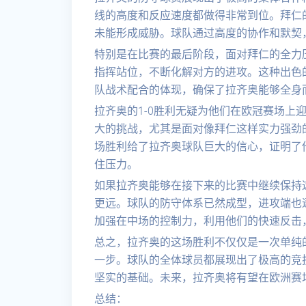
线的高度和反应速度都做得非常到位。拜仁
未能形成威胁。球队通过高度的协作和默契
特别是在比赛的最后阶段，面对拜仁的全力
指挥站位，不断化解对方的进攻。这种出色
队战术配合的体现，确保了拉齐奥能够全身
拉齐奥的1-0胜利无疑为他们在欧冠赛场上
大的挑战，尤其是面对像拜仁这样实力强劲
场胜利给了拉齐奥球队巨大的信心，证明了
住压力。
如果拉齐奥能够在接下来的比赛中继续保持
更远。球队的防守体系已然成型，进攻端也
加强在中场的控制力，利用他们的快速反击
总之，拉齐奥的这场胜利不仅仅是一次单纯
一步。球队的全体球员都展现出了极高的竞
坚实的基础。未来，拉齐奥将有望在欧洲赛
总结：