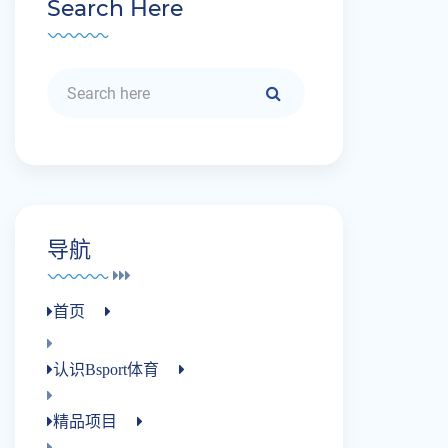
Search Here
导航
首页
认识bsport体育
精品项目