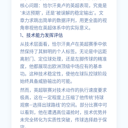
核心问题：恰尔汗奥卢的英超表现，究竟是
“未达预期”，还是“被误解的稳定输出”。文
章力求跳出简单的数据评判，用更全面的视
角审视他在英超体系中的实际意义。
1、技术能力发挥评估
从技术层面看，恰尔汗奥卢在英超赛季中依
然保持了其鲜明的个人标签。无论是中远距
离射门、定位球处理，还是左脚传球的精准
度，他都展现出欧洲顶级中场应有的基本
功。这种技术稳定性，使他在球队控球阶段
始终具备威胁输出的可能。
然而，英超联赛对技术动作的执行速度要求
极高，这在一定程度上压缩了他传统“持球
观察—选择出球路线”的空间。部分比赛中可
以看到，他在遭遇高位逼抢时，技术优势并
未完全转化为实质性突破，传球选择趋于保
守。