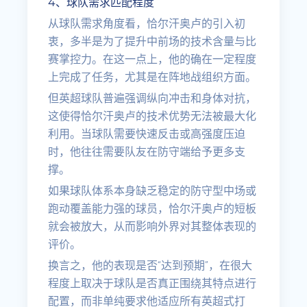
4、球队需求匹配程度
从球队需求角度看，恰尔汗奥卢的引入初
衷，多半是为了提升中前场的技术含量与比
赛掌控力。在这一点上，他的确在一定程度
上完成了任务，尤其是在阵地战组织方面。
但英超球队普遍强调纵向冲击和身体对抗，
这使得恰尔汗奥卢的技术优势无法被最大化
利用。当球队需要快速反击或高强度压迫
时，他往往需要队友在防守端给予更多支
撑。
如果球队体系本身缺乏稳定的防守型中场或
跑动覆盖能力强的球员，恰尔汗奥卢的短板
就会被放大，从而影响外界对其整体表现的
评价。
换言之，他的表现是否“达到预期”，在很大
程度上取决于球队是否真正围绕其特点进行
配置，而非单纯要求他适应所有英超式打