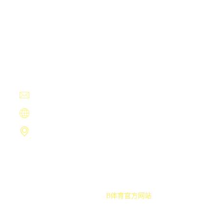
加入B体育
Contact Us
+13659630002
betrayed@qq.com
https://apps--bty.com
合肥市讲践观4号
Copyright ©
B体育官方网站
.