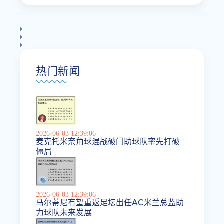
热门新闻
2026-06-03 12:39:06
麦克托米奈角球混战破门助球队率先打破
僵局
2026-06-03 12:39:06
马尔蒂尼有望重返足坛出任AC米兰总监助
力球队未来发展