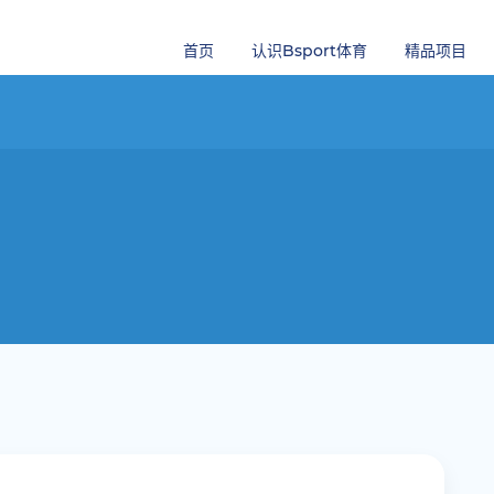
首页
认识bsport体育
精品项目