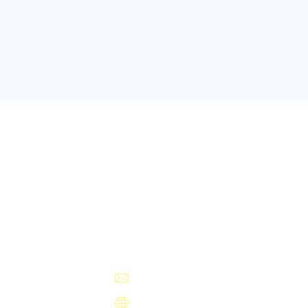
航
Contact Us
+13659630002
首页
认识bsport体育
betrayed@qq.com
精品项目
新闻动态
https://apps--bty.com