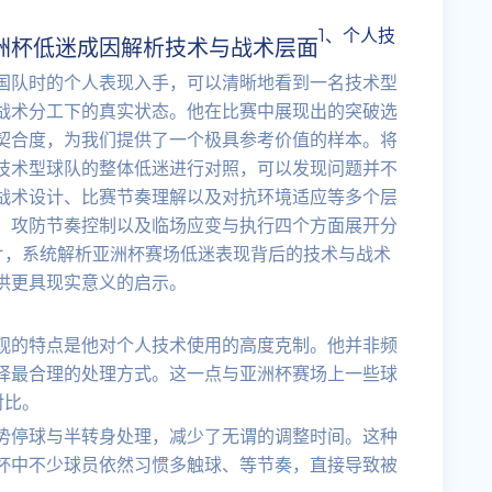
1、个人技
洲杯低迷成因解析技术与战术层面
国队时的个人表现入手，可以清晰地看到一名技术型
战术分工下的真实状态。他在比赛中展现出的突破选
契合度，为我们提供了一个极具参考价值的样本。将
技术型球队的整体低迷进行对照，可以发现问题并不
战术设计、比赛节奏理解以及对抗环境适应等多个层
、攻防节奏控制以及临场应变与执行四个方面展开分
片，系统解析亚洲杯赛场低迷表现背后的技术与战术
供更具现实意义的启示。
观的特点是他对个人技术使用的高度克制。他并非频
择最合理的处理方式。这一点与亚洲杯赛场上一些球
对比。
势停球与半转身处理，减少了无谓的调整时间。这种
杯中不少球员依然习惯多触球、等节奏，直接导致被