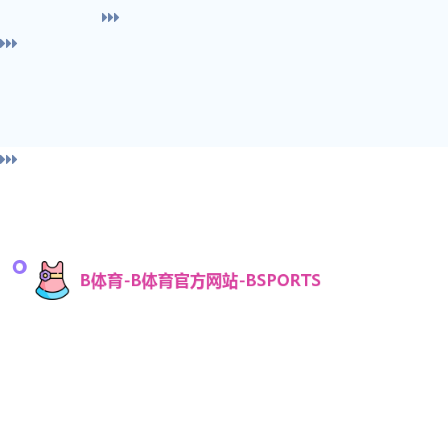
导
Bsport体育（B体育）是一个领先的体育娱乐平台，
专为用户提供丰富的赛事资讯、实时比分和高清赛
事直播。通过B体育官方平台，用户可以轻松获取
各种热门体育赛事的最新动态和专业分析，满足不