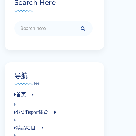
Search Here
导航
首页
认识bsport体育
精品项目