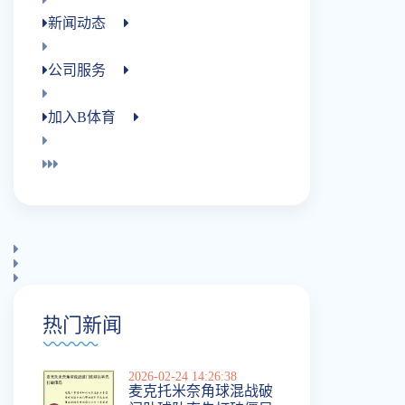
新闻动态
公司服务
加入B体育
热门新闻
2026-02-24 14:26:38
麦克托米奈角球混战破