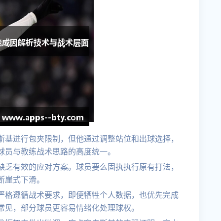
斯基进行包夹限制，但他通过调整站位和出球选择，
球员与教练战术思路的高度统一。
缺乏有效的应对方案。球员要么固执执行原有打法，
断崖式下滑。
严格遵循战术要求，即便牺牲个人数据，也优先完成
常见，部分球员更容易情绪化处理球权。