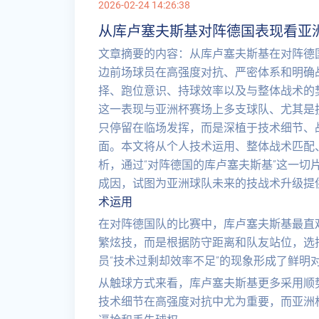
2026-02-24 14:26:38
从库卢塞夫斯基对阵德国表现看亚
文章摘要的内容：从库卢塞夫斯基在对阵德
边前场球员在高强度对抗、严密体系和明确
择、跑位意识、持球效率以及与整体战术的
这一表现与亚洲杯赛场上多支球队、尤其是
只停留在临场发挥，而是深植于技术细节、
面。本文将从个人技术运用、整体战术匹配
析，通过“对阵德国的库卢塞夫斯基”这一切
成因，试图为亚洲球队未来的技战术升级提
术运用
在对阵德国队的比赛中，库卢塞夫斯基最直
繁炫技，而是根据防守距离和队友站位，选
员“技术过剩却效率不足”的现象形成了鲜明
从触球方式来看，库卢塞夫斯基更多采用顺
技术细节在高强度对抗中尤为重要，而亚洲