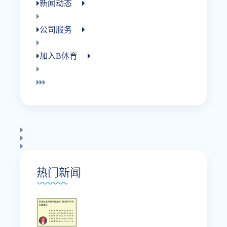
新闻动态
公司服务
加入B体育
热门新闻