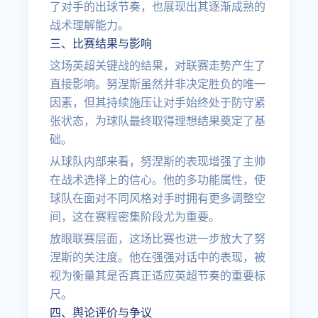
了对手的出球节奏，也展现出其逐渐成熟的
战术理解能力。
三、比赛结果与影响
这场英超关键战的结果，对联赛走势产生了
直接影响。努涅斯虽然并非决定胜负的唯一
因素，但其持续施压让对手始终处于防守紧
张状态，为球队最终取得理想结果奠定了基
础。
从球队内部来看，努涅斯的表现增强了主帅
在战术选择上的信心。他的多功能属性，使
球队在面对不同风格对手时拥有更多调整空
间，这在赛程密集阶段尤为重要。
放眼联赛层面，这场比赛也进一步放大了努
涅斯的关注度。他在强强对话中的表现，被
视为衡量其是否真正适应英超节奏的重要标
尺。
四、舆论评价与争议