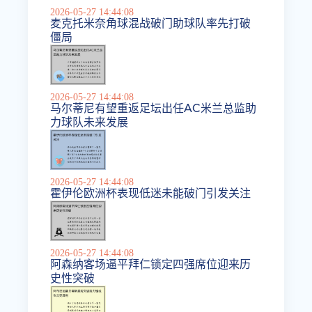
2026-05-27 14:44:08
麦克托米奈角球混战破门助球队率先打破
僵局
2026-05-27 14:44:08
马尔蒂尼有望重返足坛出任AC米兰总监助
力球队未来发展
2026-05-27 14:44:08
霍伊伦欧洲杯表现低迷未能破门引发关注
2026-05-27 14:44:08
阿森纳客场逼平拜仁锁定四强席位迎来历
史性突破