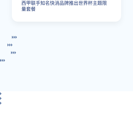
西甲联手知名快消品牌推出世界杯主题限
量套餐