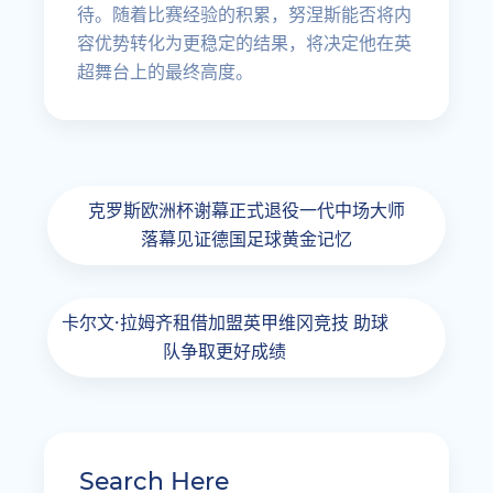
待。随着比赛经验的积累，努涅斯能否将内
容优势转化为更稳定的结果，将决定他在英
超舞台上的最终高度。
克罗斯欧洲杯谢幕正式退役一代中场大师
落幕见证德国足球黄金记忆
卡尔文·拉姆齐租借加盟英甲维冈竞技 助球
队争取更好成绩
Search Here