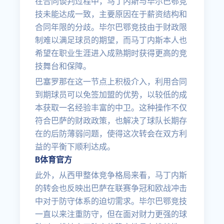
在合同谈判过程中，马丁内斯与毕尔巴鄂竞
技未能达成一致，主要原因在于薪资结构和
合同年限的分歧。毕尔巴鄂竞技由于财政限
制难以满足球员的期望，而马丁内斯本人也
希望在职业生涯进入成熟期时获得更高的竞
技舞台和保障。
巴塞罗那在这一节点上积极介入，利用合同
到期球员可以免签加盟的优势，以较低的成
本获取一名经验丰富的中卫。这种操作不仅
符合巴萨的财政政策，也解决了球队长期存
在的后防薄弱问题，使得这次转会在双方利
益的平衡下顺利达成。
B体育官方
此外，从西甲整体竞争格局来看，马丁内斯
的转会也反映出巴萨在联赛争冠和欧战冲击
中对于防守体系的迫切需求。毕尔巴鄂竞技
一直以来注重防守，但在面对财力更强的球