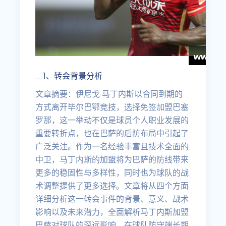
1、转会背景分析
---
文章摘要：伊尼戈·马丁内斯以合同到期的
方式离开毕尔巴鄂竞技，选择免签加盟巴塞
罗那，这一举动不仅是球员个人职业发展的
重要转折点，也在巴萨的后防布局中引起了
广泛关注。作为一名经验丰富且技术全面的
中卫，马丁内斯的加盟将为巴萨的防线带来
更多的稳固性与多样性，同时也为球队的战
术调整提供了更多选择。文章将从四个方面
详细分析这一转会事件的背景、意义、战术
影响以及未来潜力，全面解析马丁内斯加盟
巴萨对球队的深远影响。在球队防守端长期