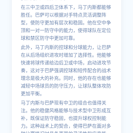
在三中卫或四后卫体系下，马丁内斯都能够
胜任。巴萨可以根据对手特点灵活调整阵
型，使防守更加有层次和稳固。他在空中争
顶和一对一防守中的能力，使得球队在定位
球和禁区防守中更加可靠。
此外，马丁内斯的控球和分球能力，让巴萨
在从后场组织进攻时增加了选择性。他能够
快速将球传递给边后卫或中场，启动进攻节
奏，这对于巴萨强调控球和短传配合的战术
理念是极大的补充。同时，他的存在也能够
减轻中场球员的防守压力，让球队整体攻防
更加平衡。
马丁内斯与巴萨现有中卫的组合也值得关
注。他的稳健风格能够与技术型中卫形成互
补，既保证防守稳固，也提升球权控制能
力。这种战术上的契合，使得巴萨在面对多