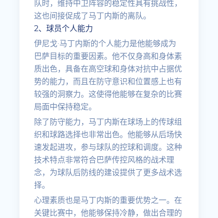
队时，维持中卫阵容的稳定性具有挑战性，
这也间接促成了马丁内斯的离队。
2、球员个人能力
伊尼戈·马丁内斯的个人能力是他能够成为
巴萨目标的重要因素。他不仅身高和身体素
质出色，具备在高空球和身体对抗中占据优
势的能力，而且在防守意识和位置感上也有
较强的洞察力。这使得他能够在复杂的比赛
局面中保持稳定。
除了防守能力，马丁内斯在球场上的传球组
织和球路选择也非常出色。他能够从后场快
速发起进攻，参与球队的控球和调度。这种
技术特点非常符合巴萨传控风格的战术理
念，为球队后防线的建设提供了更多战术选
择。
心理素质也是马丁内斯的重要优势之一。在
关键比赛中，他能够保持冷静，做出合理的