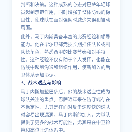
判断和决策。这种成熟的心态对巴萨年轻球
员起到示范作用，同时增强了整体防线的稳
固性，使球队在面对强队时减少失误和被动
局面。
此外，马丁内斯具备丰富的比赛经验和领导
能力。他在毕尔巴鄂竞技长期担任队长或副
队长角色，熟悉西甲的比赛节奏和对手特
性。这种经验不仅有助于个人发挥，也能在
防线中起到沟通和组织作用，使新加入的后
卫体系更加协调。
3、战术适应与影响
马丁内斯加盟巴萨后，他的战术适应性成为
球队关注的重点。巴萨近年来在防守端存在
不稳定性，尤其是在面对反击速度快的球队
时容易出现漏洞。马丁内斯的加入，为球队
提供了更多的战术可能性，尤其是在中卫轮
换和高位压迫体系中。