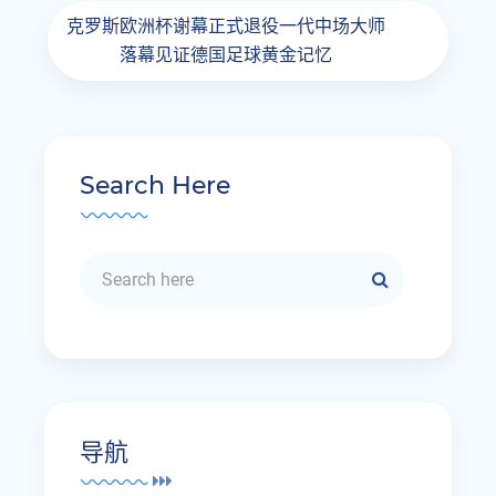
克罗斯欧洲杯谢幕正式退役一代中场大师
落幕见证德国足球黄金记忆
Search Here
导航