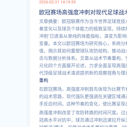
2026-02-21 14:19:59
欧冠赛场高强度冲刺对现代足球战
文章摘要：欧冠联赛作为当今世界足球竞技
奏变化以及球员个体能力的极致呈现，持续
冲刺”已逐渐从单纯的体能指标，演变为影
变量。本文以欧冠赛场为研究核心，系统分
值，揭示其如何重塑球队攻防结构、推动战
念与数据分析体系。文章从战术节奏重构、
元化四个方面展开论述，力求全面呈现高强
代顶级足球战术演进提供新的观察视角与理
重构
在欧冠赛场，高强度冲刺首先体现为比赛节
的战术思路，现代强队更强调在关键区域通
手反应时间。这种节奏的变化，使比赛呈现
高强度冲刺改变了攻防转换的时间尺度。过
冠高水平对抗中，球员通过冲刺迅速拉开纵