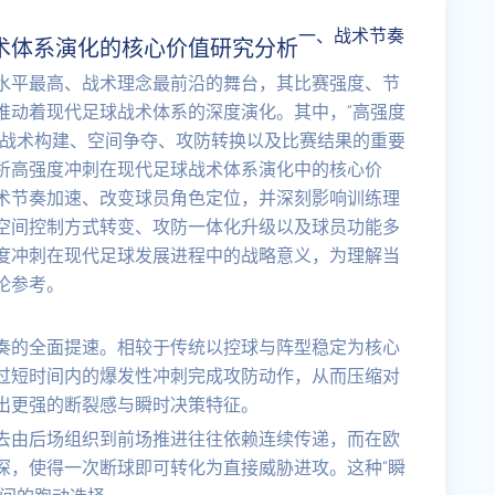
一、战术节奏
术体系演化的核心价值研究分析
水平最高、战术理念最前沿的舞台，其比赛强度、节
推动着现代足球战术体系的深度演化。其中，“高强度
响战术构建、空间争夺、攻防转换以及比赛结果的重要
析高强度冲刺在现代足球战术体系演化中的核心价
术节奏加速、改变球员角色定位，并深刻影响训练理
空间控制方式转变、攻防一体化升级以及球员功能多
度冲刺在现代足球发展进程中的战略意义，为理解当
论参考。
奏的全面提速。相较于传统以控球与阵型稳定为核心
过短时间内的爆发性冲刺完成攻防动作，从而压缩对
出更强的断裂感与瞬时决策特征。
去由后场组织到前场推进往往依赖连续传递，而在欧
深，使得一次断球即可转化为直接威胁进攻。这种“瞬