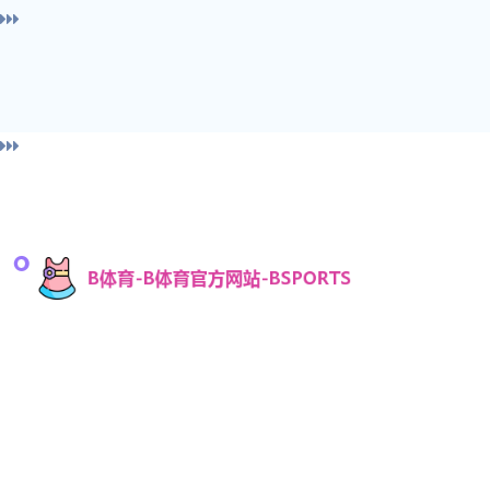
导
Bsport体育（B体育）是一个领先的体育娱乐平台，
专为用户提供丰富的赛事资讯、实时比分和高清赛
事直播。通过B体育官方平台，用户可以轻松获取
各种热门体育赛事的最新动态和专业分析，满足不
同体育爱好者的需求。B体育官方网站致力于打造