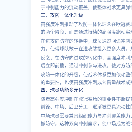
于冲刺能力的流动覆盖，使整体战术更具弹
三、攻防一体化升级
高强度冲刺推动了攻防一体化理念在欧冠赛
的两个阶段，而是通过持续的高强度跑动实
在进攻向防守的转换中，球员通过回追冲刺
力，使得球队敢于在进攻端投入更多人员，
反之，在防守向进攻的转化中，高强度冲刺
后立即前插，通过冲刺参与进攻，使对方防
攻防一体化的升级，使战术体系更加依赖整
的重要性，也使高强度冲刺成为衡量战术成
四、球员功能多元化
随着高强度冲刺在欧冠赛场的重要性不断提
前锋、中场、后卫分工，逐渐被更具流动性
中场球员需要兼具组织能力与冲刺覆盖能力
撤防守。这种双向冲刺需求，使中场成为战