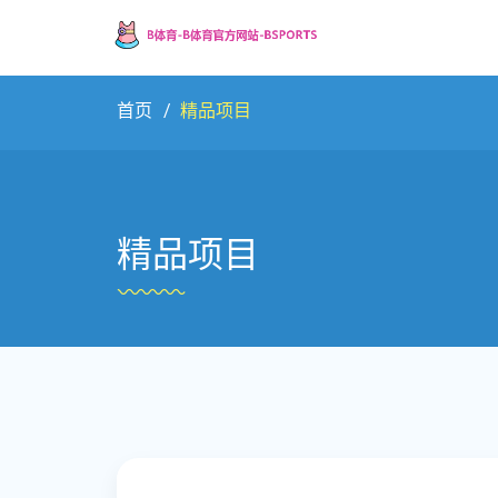
首页
精品项目
精品项目