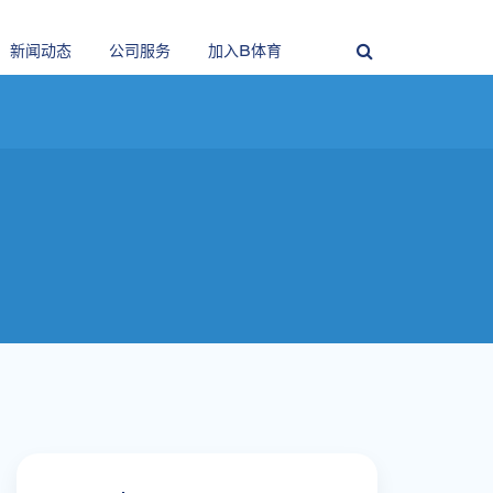
新闻动态
公司服务
加入B体育