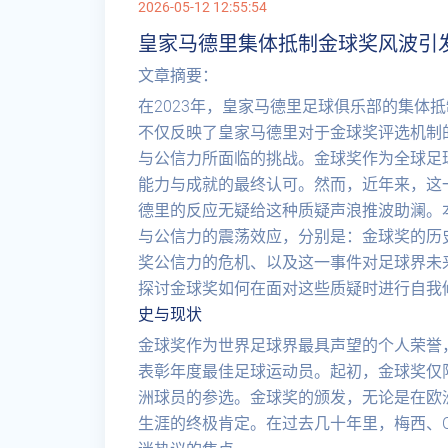
2026-05-12 12:55:54
皇家马德里集体抵制金球奖风波引
文章摘要：
在2023年，皇家马德里足球俱乐部的集体
不仅反映了皇家马德里对于金球奖评选机制
与公信力所面临的挑战。金球奖作为全球足
能力与成就的最终认可。然而，近年来，这
德里的反应无疑给这种质疑声浪推波助澜。
与公信力的震荡效应，分别是：金球奖的历
奖公信力的危机、以及这一事件对足球界未
探讨金球奖如何在面对这些质疑时进行自我
史与现状
金球奖作为世界足球界最具声望的个人荣誉，
表彰年度最佳足球运动员。起初，金球奖仅限
洲球员的参选。金球奖的颁发，无论是在欧
生涯的终极肯定。在过去几十年里，梅西、