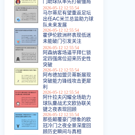
门助球队率先打破僵局
2026-05-12 12:55:54
马尔蒂尼有望重返足坛
出任AC米兰总监助力球
队未来发展
2026-05-12 12:55:54
霍伊伦欧洲杯表现低迷
未能破门引发关注
2026-05-12 12:55:54
阿森纳客场逼平拜仁锁
定四强席位迎来历史性
突破
2026-05-12 12:55:54
阿布德加盟贝蒂斯展现
突破能力锋线攻击更犀
利
2026-05-12 12:55:54
阿什拉夫闪耀全场助力
球队鏖战尤文欧协联关
键之夜表现回顾
2026-05-12 12:55:54
那些颠覆豪门想象的欧
冠冷门之夜全景深度回
顾历史瞬间与真相