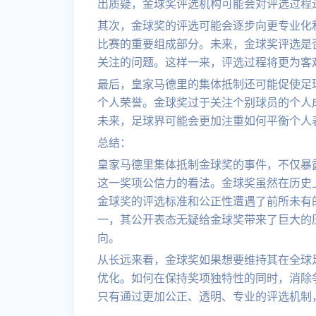
出质疑，金球奖评选机构可能会对评选过程
其次，金球奖的评选可能会逐步向更专业化
比赛的重要组成部分。未来，金球奖评选是
关注的问题。这样一来，评选过程将更为客
最后，皇家马德里的集体抵制还可能促使足
个人荣誉。金球奖过于关注个别球员的个人
未来，足球界可能会更加注重如何平衡个人
总结：
皇家马德里集体抵制金球奖的事件，不仅暴
这一奖项公信力的看法。金球奖虽然在历史
金球奖的评选标准和公正性遭遇了前所未有
一，其公开表态无疑给金球奖带来了巨大的
向。
从长远来看，金球奖如果想要维持其在全球
优化。如何在保持奖项独特性的同时，消除
只有通过更加公正、透明、专业的评选机制