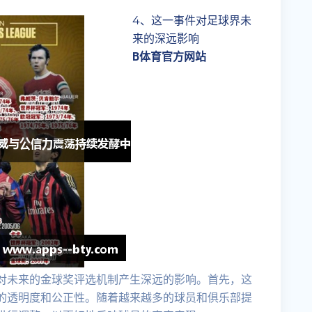
4、这一事件对足球界未
来的深远影响
B体育官方网站
对未来的金球奖评选机制产生深远的影响。首先，这
的透明度和公正性。随着越来越多的球员和俱乐部提