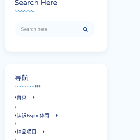
Search Here
导航
首页
认识bsport体育
精品项目