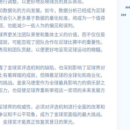
进行调整，以更好地反映球员的真实表现。
和数据化的方向发展。如今，数据分析已经成为足球
否会引入更多基于数据的量化标准，将成为一个值得
观，也能减少一些人为的偏见和误判。
球界更关注团队荣誉和集体主义的价值，而不仅仅是
成就，可能忽视了团队合作在足球比赛中的重要性。
表现和团队贡献，以便更好地呈现足球运动的精髓。
露了金球奖评选机制的缺陷，也深刻影响了足球界对
上有着辉煌的成就，但随着足球的全球化和商业化，
的挑战。皇家马德里作为全球最具影响力的俱乐部之
压力，也促使足球界重新审视这一奖项的未来发展方
足球界的权威性，必须对评选机制进行全面的改革和
争议和不公平现象，成为了金球奖面临的最大挑战。
，金球奖才能真正恢复其昔日的荣光。