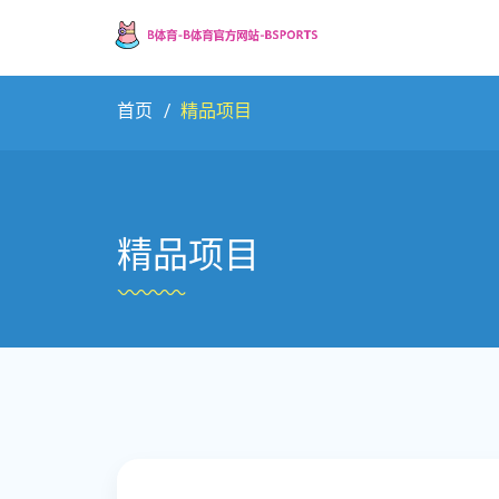
首页
精品项目
精品项目