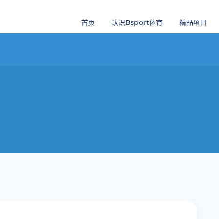
首页
认识bsport体育
精品项目