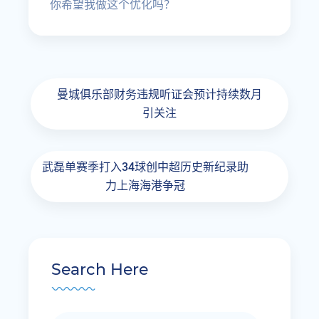
你希望我做这个优化吗？
曼城俱乐部财务违规听证会预计持续数月
引关注
武磊单赛季打入34球创中超历史新纪录助
力上海海港争冠
Search Here