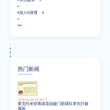
加入B体育
热门新闻
2026-05-09 16:48:53
麦克托米奈角球混战破门助球队率先打破
僵局