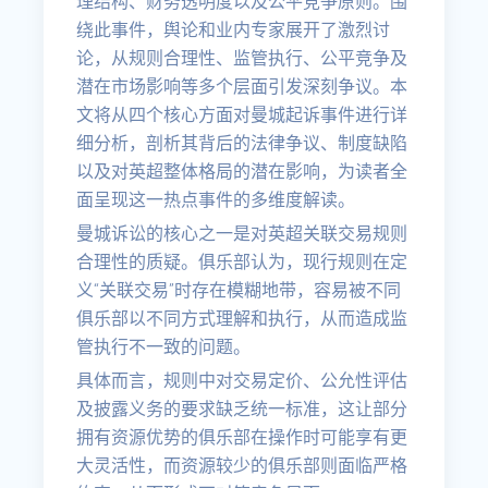
理结构、财务透明度以及公平竞争原则。围
绕此事件，舆论和业内专家展开了激烈讨
论，从规则合理性、监管执行、公平竞争及
潜在市场影响等多个层面引发深刻争议。本
文将从四个核心方面对曼城起诉事件进行详
细分析，剖析其背后的法律争议、制度缺陷
以及对英超整体格局的潜在影响，为读者全
面呈现这一热点事件的多维度解读。
曼城诉讼的核心之一是对英超关联交易规则
合理性的质疑。俱乐部认为，现行规则在定
义“关联交易”时存在模糊地带，容易被不同
俱乐部以不同方式理解和执行，从而造成监
管执行不一致的问题。
具体而言，规则中对交易定价、公允性评估
及披露义务的要求缺乏统一标准，这让部分
拥有资源优势的俱乐部在操作时可能享有更
大灵活性，而资源较少的俱乐部则面临严格