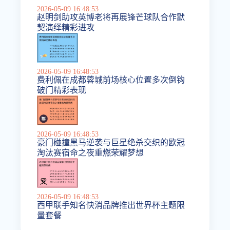
2026-05-09 16:48:53
赵明剑助攻英博老将再展锋芒球队合作默
契演绎精彩进攻
2026-05-09 16:48:53
费利佩在成都蓉城前场核心位置多次倒钩
破门精彩表现
2026-05-09 16:48:53
豪门碰撞黑马逆袭与巨星绝杀交织的欧冠
淘汰赛宿命之夜重燃荣耀梦想
2026-05-09 16:48:53
西甲联手知名快消品牌推出世界杯主题限
量套餐