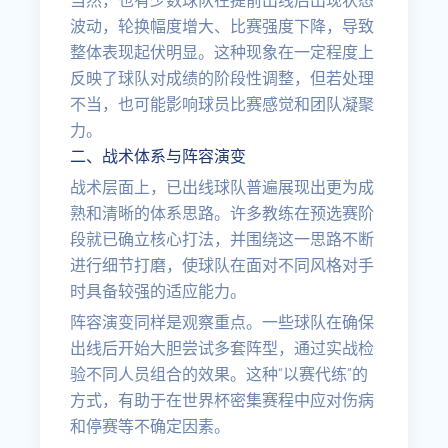
当然，也有少数球队在提前出线后出现状态
波动，轮换幅度增大、比赛强度下降，导致
整体表现起伏明显。这种现象在一定程度上
反映了球队对成绩的阶段性调整，但若处理
不当，也可能影响球员比赛感觉和团队凝聚
力。
二、战术体系与阵容演变
战术层面上，已出线球队普遍展现出更为成
熟和清晰的体系思路。许多教练在预选赛阶
段就已确立核心打法，并围绕这一思路不断
进行细节打磨，使球队在面对不同风格对手
时具备较强的适应能力。
阵容演变同样是观察重点。一些球队在确保
出线后开始大胆尝试多套阵型，通过实战检
验不同人员组合的效果。这种“以赛代练”的
方式，有助于在世界杯密集赛程中应对伤病
和停赛等不确定因素。