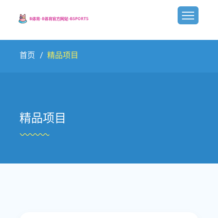
首页
精品项目
精品项目