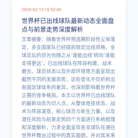
2026-02-13 16:52:40
世界杯已出线球队最新动态全面盘
点与前景走势深度解析
文章摘要：随着世界杯预选赛阶段性尘埃落
定，多支国家队已经提前锁定出线资格，全
球足坛的目光也随之从“谁能出线”转向“谁能
走得更远”。已出线球队在阵容构建、战术
磨合、球员状态以及外部环境等方面呈现出
截然不同的发展态势，这些变化不仅折射出
各国足球体系的差异，也深刻影响着世界杯
正赛的竞争格局。本文以世界杯已出线球队
的最新动态为切入点，从整体竞技状态、战
术与阵容演变、核心球员与新生力量、以及
潜在风险与前景走势四个方面进行系统梳理
和深度解析，力求全面呈现各支球队在通往
世界杯舞台过程中的真实面貌，并对其未来