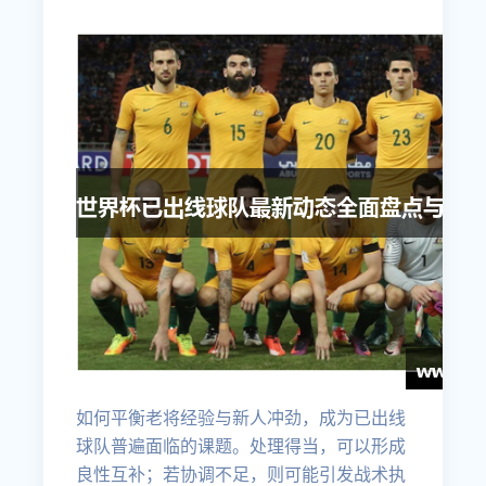
如何平衡老将经验与新人冲劲，成为已出线
球队普遍面临的课题。处理得当，可以形成
良性互补；若协调不足，则可能引发战术执